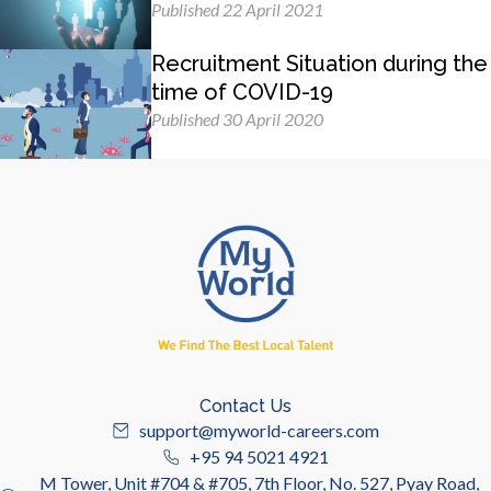
Management Skills
Published 22 April 2021
Recruitment Situation during the
time of COVID-19
Published 30 April 2020
Contact Us
support@myworld-careers.com
+95 94 5021 4921
M Tower, Unit #704 & #705, 7th Floor, No. 527, Pyay Road,