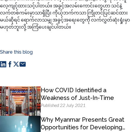
လေ့ကျင့်ထားသင့်ပါတယ်။ အခွင့်အလမ်းကောင်းတွေဟာ သင်နဲ့
လက်တစ်ကမ်းမှာသာရှိပြီး ကိုယ့်ဘက်ကသာ ကြိုတင်ပြင်ဆင်ထား
မယ်ဆိုရင် ရောက်လာသမျှ အခွင့်အရေးတွေကို လက်လွှတ်ဆုံးရှုံးမှာ
မဟုတ်ဘူးလို့ အကြံပေးချင်ပါတယ်။
Share this blog
How COVID Identified a
Weakness of Just-In-Time
Published 22 July 2021
Why Myanmar Presents Great
Opportunities for Developing