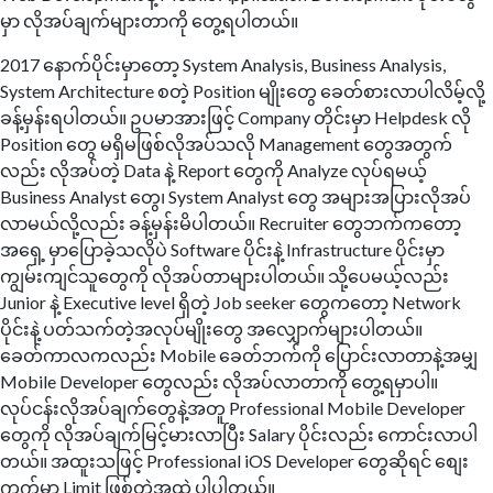
မှာ လိုအပ်ချက်များတာကို တွေ့ရပါတယ်။
2017 နောက်ပိုင်းမှာတော့ System Analysis, Business Analysis,
System Architecture စတဲ့ Position မျိုးတွေ ခေတ်စားလာပါလိမ့်လို့
ခန့်မှန်းရပါတယ်။ ဥပမာအားဖြင့် Company တိုင်းမှာ Helpdesk လို
Position တွေ မရှိမဖြစ်လိုအပ်သလို Management တွေအတွက်
လည်း လိုအပ်တဲ့ Data နဲ့ Report တွေကို Analyze လုပ်ရမယ့်
Business Analyst တွေ၊ System Analyst တွေ အများအပြားလိုအပ်
လာမယ်လို့လည်း ခန့်မှန်းမိပါတယ်။ Recruiter တွေဘက်ကတော့
အရှေ့ မှာပြောခဲ့သလိုပဲ Software ပိုင်းနဲ့ Infrastructure ပိုင်းမှာ
ကျွမ်းကျင်သူတွေကို လိုအပ်တာများပါတယ်။ သို့ပေမယ့်လည်း
Junior နဲ့ Executive level ရှိတဲ့ Job seeker တွေကတော့ Network
ပိုင်းနဲ့ ပတ်သက်တဲ့အလုပ်မျိုးတွေ အလျှောက်များပါတယ်။
ခေတ်ကာလကလည်း Mobile ခေတ်ဘက်ကို ပြောင်းလာတာနဲ့အမျှ
Mobile Developer တွေလည်း လိုအပ်လာတာကို တွေ့ရမှာပါ။
လုပ်ငန်းလိုအပ်ချက်တွေနဲ့အတူ Professional Mobile Developer
တွေကို လိုအပ်ချက်မြင့်မားလာပြီး Salary ပိုင်းလည်း ကောင်းလာပါ
တယ်။ အထူးသဖြင့် Professional iOS Developer တွေဆိုရင် စျေး
ကွက်မှာ Limit ဖြစ်တဲ့အထဲ ပါပါတယ်။