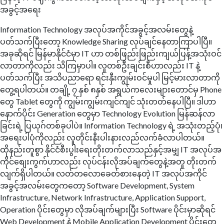
အခွင့်အရေး
Information Technology အလုပ်အကိုင်အခွင့်အလမ်းတွေနဲ့
ပတ်သက်ပြီးတော့ Knowledge Sharing လုပ်ချင်နေတာကြာပါပြီ။
အခုဆိုရင် မြန်မာနိုင်ငံမှာ IT ဟာ တစ်ဖြည်းဖြည်းကျယ်ပြန့်အသုံးဝင်
လာတာကိုလည်း သိကြမှာပါ။ လူတစ်ဦးချင်းစီဟာလည်း IT နဲ့
ပတ်သက်ပြီး အသိပညာရော ရင်းနှီးကျွမ်းဝင်မှုပါ မြင့်မားလာတာကို
တွေ့ရပါတယ်။ တချို့ ၇ နှစ် ၈နှစ် အရွယ်ကလေးများတောင်မှ Phone
တွေ Tablet တွေကို ကျွမ်းကျွမ်းကျင်ကျင် သုံးတတ်နေပါပြီ။ ဒါဟာ
နောက်ပိုင်း Generation တွေမှာ Technology Evolution မြန်ဆန်လာ
ခြင်းရဲ့ ပြယုဂ်တစ်ခုပါပဲ။ Information Technology ရဲ့ အသုံးတည့်ပုံ၊
အရေးပါပုံကိုလည်း လူတိုင်းနီးပါးနားလည်လက်ခံလာပါတယ်။
ထိုနည်းတူစွာ နိုင်ငံစီးပွါးရေးတိုးတက်လာသည်နှင့်အမျှ IT အလုပ်အ
ကိုင်စျေးကွက်ဟာလည်း လုပ်ငန်းလိုအပ်ချက်တွေနဲ့အတူ တိုးတက်
လျက်ရှိပါတယ်။ လတ်တလောခေတ်စားနေတဲ့ IT အလုပ်အကိုင်
အခွင့်အလမ်းတွေကတော့ Software Development, System
Infrastructure, Network Infrastructure, Application Support,
Operation ပိုင်းတွေမှာ လိုအပ်ချက်များပြီး Software ပိုင်းမှာဆိုရင်
Web Development နဲ့ Mobile Application Development ပိုင်းတွေ