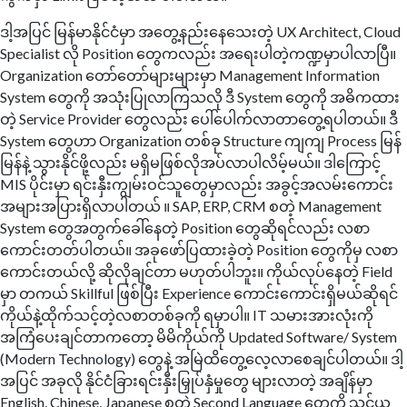
ဒါ့အပြင် မြန်မာနိုင်ငံမှာ အတွေ့နည်းနေသေးတဲ့ UX Architect, Cloud
Specialist လို Position တွေကလည်း အရေးပါတဲ့ကဏ္ဍမှာပါလာပြီ။
Organization တော်တော်များများမှာ Management Information
System တွေကို အသုံးပြုလာကြသလို ဒီ System တွေကို အဓိကထား
တဲ့ Service Provider တွေလည်း ပေါ်ပေါက်လာတာတွေ့ရပါတယ်။ ဒီ
System တွေဟာ Organization တစ်ခု Structure ကျကျ Process မြန်
မြန်နဲ့ သွားနိုင်ဖို့လည်း မရှိမဖြစ်လိုအပ်လာပါလိမ့်မယ်။ ဒါကြောင့်
MIS ပိုင်းမှာ ရင်းနှီးကျွမ်းဝင်သူတွေမှာလည်း အခွင့်အလမ်းကောင်း
အများအပြားရှိလာပါတယ် ။ SAP, ERP, CRM စတဲ့ Management
System တွေအတွက်ခေါ်နေတဲ့ Position တွေဆိုရင်လည်း လစာ
ကောင်းတတ်ပါတယ်။ အခုဖော်ပြထားခဲ့တဲ့ Position တွေကိုမှ လစာ
ကောင်းတယ်လို့ ဆိုလိုချင်တာ မဟုတ်ပါဘူး။ ကိုယ်လုပ်နေတဲ့ Field
မှာ တကယ် Skillful ဖြစ်ပြီး Experience ကောင်းကောင်းရှိမယ်ဆိုရင်
ကိုယ်နဲ့ထိုက်သင့်တဲ့လစာတစ်ခုကို ရမှာပါ။ IT သမားအားလုံးကို
အကြံပေးချင်တာကတော့ မိမိကိုယ်ကို Updated Software/ System
(Modern Technology) တွေနဲ့ အမြဲထိတွေ့လေ့လာစေချင်ပါတယ်။ ဒါ့
အပြင် အခုလို နိုင်ငံခြားရင်းနှီးမြှုပ်နှံမှုတွေ များလာတဲ့ အချိန်မှာ
English, Chinese, Japanese စတဲ့ Second Language တွေကို သင်ယူ