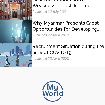
Weakness of Just-In-Time
Published 22 July 2021
Why Myanmar Presents Great
Opportunities for Developing
Management Skills
Published 22 April 2021
Recruitment Situation during the
time of COVID-19
Published 30 April 2020