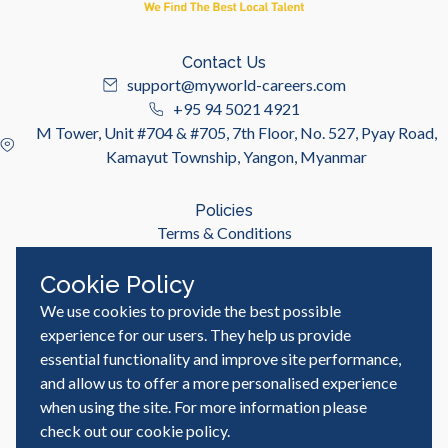
Contact Us
support@myworld-careers.com
+95 94 5021 4921
M Tower, Unit #704 & #705, 7th Floor, No. 527, Pyay Road,
Kamayut Township, Yangon, Myanmar
Policies
Terms & Conditions
Privacy Policy
Cookie Policy
We use cookies to provide the best possible
Useful Links
Job Seeker
experience for our users. They help us provide
Employer
essential functionality and improve site performance,
Blog & Resources
and allow us to offer a more personalised experience
when using the site. For more information please
check out our
cookie policy
.