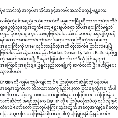
ပိုကောင်းတဲ့ အလုပ်အကိုင်အခွင့်အလမ်းအသစ်တွေနဲ့ မန္တလေး
လွန်ခဲ့တဲ့နှစ်အနည်းငယ်လောက်ထိ မန္တလေးမြို့ဆိုတာ အလုပ်အကိုင်
ရှာဖွေတဲ့သူတွေအတွက်တော့ ရွေးချယ်စရာ သိပ်အများကြီးမရှိဘဲ
တည်ငြိမ်တဲ့စျေးကွက်တစ်ခုဖြစ်ခဲ့ပါတယ်။ ဒါပေမယ့် အခုချိန်မှာဆို
ရင်တော့ လစာကောင်းတဲ့အလုပ်တွေ၊ ရာထူးကြီးတဲ့အလုပ်တွေ
အများကြီးကို Offer လုပ်လာနိုင်တဲ့အထိ တိုးတက်ပြောင်းလဲနေပြီ
ဖြစ်ပါတယ်။ သို့သော်လည်း Market Demand နဲ့ Talent Ratio မညီမျှ
တဲ့ အခက်အခဲတချို့ ရှိနေဆဲ ဖြစ်ပါတယ်။ အဲဒီလို ဖြစ်နေရတဲ့
အကြောင်းအရင်းနဲ့ ဖြေရှင်းနည်းတချို့ကို ဆက်လက်ပြီး ဖော်ပြပေး
သွားပါမယ်။
English လို ကျွမ်းကျွမ်ကျင်ကျင် ပြောဆိုဆက်ဆံနိုင်တဲ့ ဝန်ထမ်း
အရေအတွက်ဟာ သိသိသာသာကို နည်းနေတာ ငြင်းမရတဲ့အချက်ပါ
ပဲ။ ဒါဟာလည်း လူတစ်ယောက်ချင်းစီရဲ့တော်ခြင်း၊ မတော်ခြင်းနဲ့ မ
သက်ဆိုင်ဘဲ အရင်တုန်းက English လို ပြောဖို့မလိုအပ်တဲ့ လုပ်ငန်းခွင်
ထဲမှာပဲ တော်တော်ကြာလုပ်ခဲ့ကြရတဲ့အတွက် အလေ့အကျင့်မရှိတော့
ပြောမထွက်ကြတာဖြစ်နိုင်ပါတယ်။ ဒါကို ဖြေရှင်းနိုင်ဖို့နည်းလမ်း