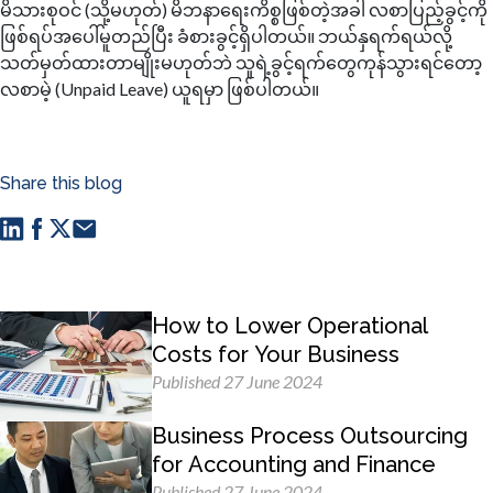
မိသားစုဝင် (သို့မဟုတ်) မိဘနာရေးကိစ္စဖြစ်တဲ့အခါ လစာပြည့်ခွင့်ကို
ဖြစ်ရပ်အပေါ်မူတည်ပြီး ခံစားခွင့်ရှိပါတယ်။ ဘယ်နှရက်ရယ်လို့
သတ်မှတ်ထားတာမျိုးမဟုတ်ဘဲ သူရဲ့ခွင့်ရက်တွေကုန်သွားရင်တော့
လစာမဲ့ (Unpaid Leave) ယူရမှာ ဖြစ်ပါတယ်။
Share this blog
How to Lower Operational
Costs for Your Business
Published 27 June 2024
Business Process Outsourcing
for Accounting and Finance
Published 27 June 2024