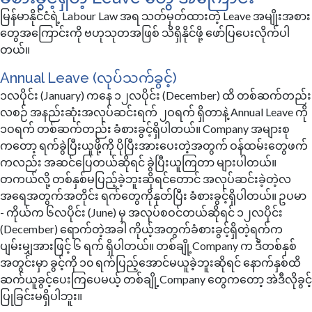
မြန်မာနိုင်ငံရဲ့ Labour Law အရ သတ်မှတ်ထားတဲ့ Leave အမျိုးအစား
တွေအကြောင်းကို ဗဟုသုတအဖြစ် သိရှိနိုင်ဖို့ ဖော်ပြပေးလိုက်ပါ
တယ်။
Annual Leave (လုပ်သက်ခွင့်)
၁လပိုင်း (January) ကနေ ၁၂လပိုင်း (December) ထိ တစ်ဆက်တည်း
လစဉ် အနည်းဆုံးအလုပ်ဆင်းရက် ၂ဝရက် ရှိတာနဲ့ Annual Leave ကို
၁ဝရက် တစ်ဆက်တည်း ခံစားခွင့်ရှိပါတယ်။ Company အများစု
ကတော့ ရက်ခွဲပြီးယူဖို့ကို ပိုပြီးအားပေးတဲ့အတွက် ဝန်ထမ်းတွေဖက်
ကလည်း အဆင်ပြေတယ်ဆိုရင် ခွဲပြီးယူကြတာ များပါတယ်။
တကယ်လို့ တစ်နှစ်မပြည့်ခဲ့ဘူးဆိုရင်တောင် အလုပ်ဆင်းခဲ့တဲ့လ
အရေအတွက်အတိုင်း ရက်တွေကိုနုတ်ပြီး ခံစားခွင့်ရှိပါတယ်။ ဥပမာ
- ကိုယ်က ၆လပိုင်း (June) မှ အလုပ်စဝင်တယ်ဆိုရင် ၁၂လပိုင်း
(December) ရောက်တဲ့အခါ ကိုယ့်အတွက်ခံစားခွင့်ရှိတဲ့ရက်က
ပျမ်းမျှအားဖြင့် ၆ ရက် ရှိပါတယ်။ တစ်ချို့Company က ဒီတစ်နှစ်
အတွင်းမှာ ခွင့်ကို ၁၀ ရက်ပြည့်အောင်မယူခဲ့ဘူးဆိုရင် နောက်နှစ်ထိ
ဆက်ယူခွင့်ပေးကြပေမယ့် တစ်ချို့Company တွေကတော့ အဲဒီလိုခွင့်
ပြုခြင်းမရှိပါဘူး။