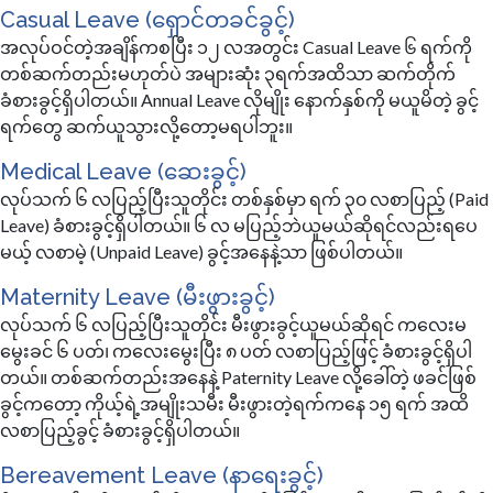
Casual Leave (ရှောင်တခင်ခွင့်)
အလုပ်ဝင်တဲ့အချိန်ကစပြီး ၁၂ လအတွင်း Casual Leave ၆ ရက်ကို
တစ်ဆက်တည်းမဟုတ်ပဲ အများဆုံး ၃ရက်အထိသာ ဆက်တိုက်
ခံစားခွင့်ရှိပါတယ်။ Annual Leave လိုမျိုး နောက်နှစ်ကို မယူမိတဲ့ ခွင့်
ရက်တွေ ဆက်ယူသွားလို့တော့မရပါဘူး။
Medical Leave (ဆေးခွင့်)
လုပ်သက် ၆ လပြည့်ပြီးသူတိုင်း တစ်နှစ်မှာ ရက် ၃၀ လစာပြည့် (Paid
Leave) ခံစားခွင့်ရှိပါတယ်။ ၆ လ မပြည့်ဘဲယူမယ်ဆိုရင်လည်းရပေ
မယ့် လစာမဲ့ (Unpaid Leave) ခွင့်အနေနဲ့သာ ဖြစ်ပါတယ်။
Maternity Leave (မီးဖွားခွင့်)
လုပ်သက် ၆ လပြည့်ပြီးသူတိုင်း မီးဖွားခွင့်ယူမယ်ဆိုရင် ကလေးမ
မွေးခင် ၆ ပတ်၊ ကလေးမွေးပြီး ၈ ပတ် လစာပြည့်ဖြင့် ခံစားခွင့်ရှိပါ
တယ်။ တစ်ဆက်တည်းအနေနဲ့ Paternity Leave လို့ခေါ်တဲ့ ဖခင်ဖြစ်
ခွင့်ကတော့ ကိုယ့်ရဲ့အမျိုးသမီး မီးဖွားတဲ့ရက်ကနေ ၁၅ ရက် အထိ
လစာပြည့်ခွင့် ခံစားခွင့်ရှိပါတယ်။
Bereavement Leave (နာရေးခွင့်)