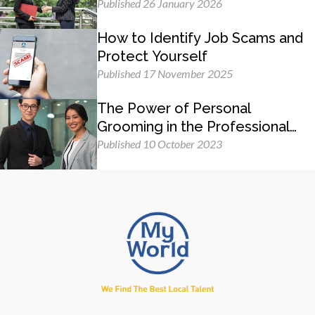
Published 26 January 2026
How to Identify Job Scams and
Protect Yourself
Published 17 November 2025
The Power of Personal
Grooming in the Professional
Workplace
Published 10 October 2023