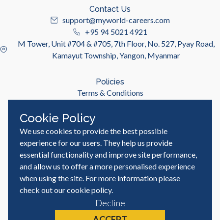
Contact Us
support@myworld-careers.com
+95 94 5021 4921
M Tower, Unit #704 & #705, 7th Floor, No. 527, Pyay Road,
Kamayut Township, Yangon, Myanmar
Policies
Terms & Conditions
Privacy Policy
Cookie Policy
We use cookies to provide the best possible
Useful Links
Job Seeker
experience for our users. They help us provide
Employer
essential functionality and improve site performance,
Blog & Resources
and allow us to offer a more personalised experience
when using the site. For more information please
check out our
cookie policy
.
Decline
© MyWorld Careers Myanmar | All rights reserved
Site by
ACCEPT