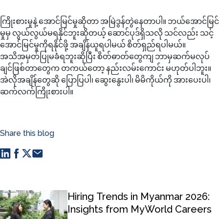
ကြိုးစားမှုနဲ့ အောင်မြင်မှုဆိုတာ အမြဲဒွန်တွဲနေတာပါ။ ဘယ်အောင်မြင်
မှုမှ လွယ်လွယ်မရနိုင်ဘူးဆိုတယ့် ဆောင်ပုဒ်ရှိသလို သင်လည်း သင့်
အောင်မြင်မှုကိုရနိုင်ဖို့ အချိန်ယူရပါမယ် စိတ်ရှည်ရပါမယ်။
အသိအမှတ်ပြုမခံရဘူးဆိုပြီး စိတ်ဓာတ်တွေကျ ဘာမှဆက်မလုပ်
ချင်ဖြစ်တာတွေက တကယ်တော့ နည်းလမ်းကောင်း မဟုတ်ပါဘူး။
အဲလိုအချိန်တွေဆို ပြောပြပါ၊ ဆွေးနွေးပါ၊ မိမိကိုယ်ကို အားပေးပါ၊
ဆက်လက်ကြိုးစားပါ။
Share this blog
Hiring Trends in Myanmar 2026:
Insights from MyWorld Careers