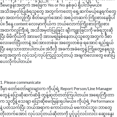
ဒီမေးခွန်းအတွက် အဖြေက Yes or No နှစ်ခုပဲ ရှိပါလိမ့်မယ်။
အသိအမှတ်ပြုခံရသူတွေ အတွက်ကတော့ ရှေ့ဆက်မယ့်နေ့ရက်တွေ
မှာ အထက်လူကြီး စိတ်မပျက်အောင် အစဉ်တဆက် ကြိုးစားနေဖို့ပါ
ပဲ။ ဒီနေ့ content လေးမှာကိုယ်က ဘယ်လောက်ကြိုးစားကြိုးစား
အထက်လူကြီးရဲ့ အသိအမှတ်ပြုခြင်း ချီးကျူးခြင်းကို မခံရဘူးဆို
ပြီး မိမိကိုယ်ကို အားမလို အားမရဖြစ်နေတယ့်သူတွေအတွက် ဒီစာ
လေးဖတ်ပြီးတာနဲ့ အင်အားတစ်ခု၊ အတွေးတစ်ခု ရအောင် ရည်ရွယ်
ပြီး ရေးသားထားပါတယ်။ အဲဒီလို အခက်အခဲတွေနဲ့ ကြုံတွေ့နေရသူ
တွေအတွက် လုပ်သင့်/လုပ်ကြည့်သင့်တယ့် အချက်လေးတွေ ဖော်ပြ
ပေးလိုက်ပါတယ်။
1. Please communicate
ဒီမှာ တော်တော်များများက ကိုယ့်ရဲ့ Report Person/Line Manager
တွေနဲ့ ပြောဆိုဆက်ဆံဖို့ တွန့်ဆုတ်တတ်ကြပါတယ်။ အရေးကြီးတာ
က သူတို့နဲ့ သေချာ ပြောဆိုမေးမြန်းရပါမယ်။ ကိုယ့်ရဲ့ Performance
နဲ့ ပတ်သက်ပြီး ဘယ်အရာက ကောင်းတယ် မကောင်းဘူး၊ ဘာတွေ
တိုးတက်အောင် လုပ်သင့်တယ်ဆိုတာကို ပွင့်ပွင့်လင်းလင်း ဆွေးနွေး