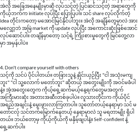
အဲလို အ‌ခြေအနေ‌မျိုးမှာဆို လုပ်သင့်တဲ့ ပြင်ဆင်သင့်တဲ့ အရာတွေကို
ကိုယ့်ဘက်က initiate လုပ်ပြီး ပြောပြပါ။ သင် share လုပ်လိုက်တဲ့
idea တိုင်းကတော့ မအောင်မြင်နိုင်ပါဘူး။ အဲလို အချိန်တွေမှာလဲ အား
မလျှော့ဘဲ အမြဲ market ကို update လုပ်ပြီး အကောင်းဆုံးဖြစ်အောင်
လုပ်ဆောင်ပါ။ တချိန်မှာတော့ သင့်ရဲ့ ကြိုးစားမှုတွေကို မြင်တွေ့လာ
မှာ အမှန်ပါပဲ။
4. Don't compare yourself with others
သင့်ကို သင်ပဲ ပိုင်ပါတယ်။ တခြားသူနဲ့ နှိုင်းယှဉ်ပြီး "ငါ အသုံးမကျ
ဘူး" "ငါ သူ့လောက် မတော်ဘူး" ဆိုတယ့် အတွေးမျိုးကို အဝင်မခံပါ
နဲ့။ အဲ့အတွေးတွေက ကိုယ့်ရှေ့ဆက်မယ့်နေ့ရက်တွေမအတွက်
အကြီးမားဆုံး အတားအဆီးတစ်ခုပါပဲ။ လူသားတိုင်းက ကိုယ်ပိုင်
အရည်အချင်းနဲ့ မွေးဖွားလာကြတာပါ။ သူတော်တယ့်နေရာမှာ သင် မ
တော်ငလ်ု သင်တက်မြောက်နေတယ့် နေရာမှာလဲ သူ မရတာမျိုး ရှိပါ
တယ်။ ဘယ်တော့မှ ကိုယ့်ကိုယ်ကို မနှိမ့်ချပါနဲ့။ Self-confident နဲ့
ရှေ့ဆက်ပါ။