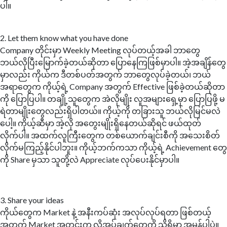
ပါ။
2. Let them know what you have done
Company တိုင်းမှာ Weekly Meeting လုပ်တယ့်အခါ ဘာတွေ
ဘယ်လိုပြီးမြောက်ခဲ့တယ်ဆိုတာ ပြောနေကြဖြစ်မှာပါ။ အဲ့အချိန်တွေ
မှာလည်း ကိုယ်က ဒီတစ်ပတ်အတွက် ဘာတွေလုပ်ခဲ့တယ်၊ ဘယ်
အရာတွေက ကိုယ့်ရဲ့ Company အတွက် Effective ဖြစ်ခဲ့တယ်ဆိုတာ
ကို ပြောပြပါ။ တချို့သူတွေက အဲလိုမျိုး လူအများရှေ့မှာ ပြောပြဖို့ မ
ရဲတာမျိုးတွေလည်းရှိပါတယ်။ ကိုယ့်ကို တခြားသူ ဘယ်လိုမြင်မလဲ
ပေါ့။ ကိုယ့်ဆီမှာ အဲ့လို အတွေးမျိုးရှိနေတယ်ဆိုရင် ဖယ်ထုတ်
လိုက်ပါ။ အထက်လူကြီးတွေက တစ်ယောက်ချင်းစီကို အသေးစိတ်
လိုက်မကြည့်နိုင်ပါဘူး။ ကိုယ့်ဘက်ကသာ ကိုယ့်ရဲ့ ‌Achievement တွေ
ကို Share မှသာ သူတို့လဲ Appreciate လုပ်ပေးနိုင်မှာပါ။
3. Share your ideas
ကိုယ်တွေက Market နဲ့ အနီးကပ်ဆုံး အလုပ်လုပ်ရတာ ဖြစ်တယ့်
အတွက် Market အတွင်းက လိုအပ်ချက်တွေကို သိရှိမှာ အမှန်ပါပဲ။