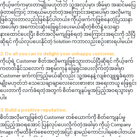
ကိုယ့်ဖက်ကမှားတာမျိုးမဟုတ်ဘဲ သူ့အလုပ်မှာ၊ အိမ်မှာ အဆင်မပြေ
ခဲ့တာကြောင့် ဘာရယ်မဟုတ်တဲ့အကြောင်းအရာပေါ်မှာ အလိုမကျ
ဖြစ်သွားတာလည်းဖြစ်နိုင်ပါတယ်။ ကိုယ့်ဖက်ကဖြစ်နေတဲ့ပြဿနာ
အပေါ်မှာ အကောင်းဆုံးဖြေရှင်းပေးမယ်ဆိုတဲ့စိတ်နဲ့ သေချာ
နားထောင်ပေးပြီး စိတ်အလိုမကျဖြစ်ရတဲ့ အကြောင်းအရင်းကို သိပြီ
ဆိုရင် ကိုယ်လုပ်ပေးနိုင်တဲ့ Solution ကဘာလည်းစဉ်းစားရပါမယ်။
2. Do all you can to delight your unhappy customer.
ကိုယ့်ရဲ့ Customer စိတ်အလိုမကျဖြစ်သွားတယ်ပြီဆိုရင် ကိုယ့်ဖက်
ကတတ်နိုင်သလောက် အစွမ်းကုန် ဖြေရှင်းပေးလိုက်တဲ့အခါမှာ
Customer ဖက်ကကြည့်မယ်ဆိုလည်း သူ့အနေနဲ့ လျစ်လျူရှုခံရတာ
မျိုးမဟုတ်ဘဲ သေသေချာချာလေးလေးစားစား အရေးတယူ ဖြေရှင်း
ပေးတာကို လက်ခံရတဲ့အတွက် စိတ်ကျေနပ်မှုအပြည့်အဝရသွားမှာ
ပါ။
3. Build a positive reputation.
စိတ်အလိုမကျဖြစ်တဲ့ Customer တစ်ယောက်ကို စိတ်ကျေနပ်မှု
အပြည့်အဝရအောင် ပြန်လုပ်ပေးလိုက်တဲ့အခါမှာ ကိုယ့် Company
Image ကိုမထိခိုက်စေတော့တဲ့အပြင် နာမည်ကောင်းပါရစေပါတယ်။