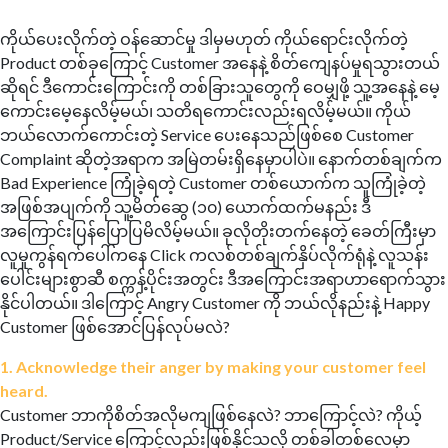
ကိုယ်ပေးလိုက်တဲ့ ဝန်ဆောင်မှု ဒါမှမဟုတ် ကိုယ်ရောင်းလိုက်တဲ့
Product တစ်ခုကြောင့် Customer အနေနဲ့ စိတ်ကျေနပ်မှုရသွားတယ်
ဆိုရင် ဒီကောင်းကြောင်းကို တစ်ခြားသူတွေကို ဝေမျှဖို့ သူ့အနေနဲ့ မေ့
ကောင်းမေ့နေလိမ့်မယ်၊ သတိရကောင်းလည်းရလိမ့်မယ်။ ကိုယ်
ဘယ်လောက်ကောင်းတဲ့ Service ပေးနေသည်ဖြစ်စေ Customer
Complaint ဆိုတဲ့အရာက အမြဲတမ်းရှိနေမှာပါပဲ။ နောက်တစ်ချက်က
Bad Experience ကြုံခဲ့ရတဲ့ Customer တစ်ယောက်က သူကြုံခဲ့တဲ့
အဖြစ်အပျက်ကို သူ့မိတ်ဆွေ (၁၀) ယောက်ထက်မနည်း ဒီ
အကြောင်းပြန်ပြောပြမိလိမ့်မယ်။ ခုလိုတိုးတက်နေတဲ့ ခေတ်ကြီးမှာ
လူမှုကွန်ရက်ပေါ်ကနေ Click ကလစ်တစ်ချက်နှိပ်လိုက်ရုံနဲ့ လူသန်း
ပေါင်းများစွာဆီ စက္ကန့်ပိုင်းအတွင်း ဒီအကြောင်းအရာဟာရောက်သွား
နိုင်ပါတယ်။ ဒါကြောင့် Angry Customer ကို ဘယ်လိုနည်းနဲ့ Happy
Customer ဖြစ်အောင်ပြန်လုပ်မလဲ?
1. Acknowledge their anger by making your customer feel
heard.
Customer ဘာကိုစိတ်အလိုမကျဖြစ်နေလဲ? ဘာကြောင့်လဲ? ကိုယ့်
Product/Service ကြောင့်လည်းဖြစ်နိုင်သလို တစ်ခါတစ်လေမှာ