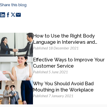
Share this blog
How to Use the Right Body
Language in Interviews and
Business Meetings
Published 18 December 2021
Effective Ways to Improve Your
Customer Service
Published 5 June 2021
Why You Should Avoid Bad
Mouthing in the Workplace
Published 7 January 2021