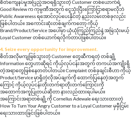
စိတ်ကျေနပ်မှုအပြည့်အဝရရှိသွားတဲ့ Customer တစ်ယောက်ရဲ့
Good Review က ကုမ္ပဏီအတွက် ငွေသုံးပြီးကြော်ငြာစရာမလိုဘဲ
Public Awareness ရအောင်လုပ်ပေးနိုင်တဲ့ နည်းလမ်းတစ်ခုလည်း
ဖြစ်ပါတယ်။ အကောင်းဆုံးတစ်ချက်ကတော့ ကိုယ့်
Brand/Product/Service အပေါ်မှာ ယုံယုံကြည်ကြည်နဲ့ အမြဲသုံးမယ့်
Loyal Customer တစ်ယောက်ရလိုက်တာပဲဖြစ်ပါတယ်။
4. Seize every opportunity for improvement.
စိတ်အလိုမကျဖြစ်သွားတဲ့ Customer တွေဆီကရတဲ့ တစ်ချို့
Information တွေဟာဆိုရင် ကိုယ့်လုပ်ငန်းအတွက် တကယ်အကျိုးရှိ
တဲ့အရာတွေဖြစ်နေတတ်ပါတယ်။ Complaint တစ်ခုချင်းစီဟာ ကိုယ့်
Product/Service မှာရှိတဲ့လိုအပ်ချက်ကို ထောက်ပြနေတဲ့အတွက်
ကြောင့် ကိုယ့်လုပ်ငန်းတိုးတက်ရာတိုးတက်ကြောင်းကို
အထောက်အကူပြုတယ်ဆိုတာ နားလည်ထားရပါမယ်။
အကြောင်းအရာတစ်ချို့ကို Cornelius Adewale ရေးသားထားတဲ့
How To Turn Your Angry Customer to a Loyal Customer မှမှီငြမ်း
ရေးသားထားခြင်းဖြစ်ပါတယ်။