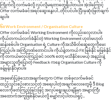
ကြိုက်လို့ လက်မခံလို့ လုပ်လို့မရတာတွေရှိပါတယ်။ အဲ့ဒါကြောင့်
Offer လက်မခံခင်အရင်ဆွေးနွေးပါ...တိုင်ပင်ပါ။ ပြီးမှဆုံးဖြတ်ချက်
ချပါ။
၆။ Work Environment / Organisation Culture
Offer လက်မခံခင် Working Environment ကိုလည်းလေ့လာပါ။
ကိုယ်တကယ်လက်ခံနိုင်တဲ့ Working Environment ဟုတ်မဟုတ်
ဆန်းစစ်ပါ။ Organisation ရဲ့ Culture ကိုအသိမိတ်ဆွေတွေကိုမေး
ကြည့်ပါ။ အကြံဉာဏ်တောင်းပါ။ ကိုယ်နဲ့တကယ် Fit ဖြစ်နိုင် မဖြစ်နိုင်
ကို တကယ်မလုပ်ကြည့်ခင် ၁၀၀% တော့ မသိနိုင်ပေမယ့် အနည်းနဲ့
အများသူတို့ပြောတဲ့ Feedback ကနေ Organisation Culture ကို
ခန့်မှန်းနိုင်မှာပါ။
အခုဖော်ပြခဲ့သောအချက်တွေက Offer တစ်ခုလက်မခံခင်
ထည့်သွင်းစဉ်းစားသင့်တဲ့ အရေးပါတဲ့အချက်လေးတွေမို့ ဒီ Blog
လေးကိုဖတ်ကြည့်ခြင်းဖြင့် အလုပ်ရွေးချယ်ချိန်မှာ အများကြီး
အထောက်အကူဖြစ်နိုင်မယ်လို့ မျှော်လင့်ပါတယ်ရှင့်...