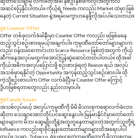
ဆိုတာသေချာမှ လက်ခံတဲ့အခါ နှစ်ဦးနှစ်ဖက်လုံးအတွက်လဲ
အဆင်ပြေနိုင်ပါတယ်။ ကိုယ့်ရဲ့ Needs ကလည်း Market ထဲမှာ ဖြစ်
နေတဲ့ Current Situation နဲ့အရမ်းမကွာဟနေဖို့လိုအပ်ပါသေးတယ်။
၄။ Counter Offer
Offer တစ်ခုလက်ခံခါနီးမှာ Counter Offer ကလည်း မဖြစ်မနေ
ထည့်သွင်းစဉ်းစားရမယ့်အချက်ပါ။ ကုမ္ပဏီတော်တော်များများက
လည်း ဝန်ထမ်းကောင်းဟာ Scarce Resource ဖြစ်တဲ့အတွက် ကိုယ့်
ဆီကနေအလုပ်မထွက်အောင်ပြန်ဆွဲဆောင်တတ်ပါတယ်။ ထိုအခါ
ကိုယ်အဓိကအလုပ်ပြောင်းဖို့ စဉ်းစားခဲ့ရတဲ့ Reason ရယ် အလုပ်
အသစ်မှာရနိုင်တဲ့ Opportunity အကုန်ထည့်သွင်းစဉ်းစားပါ။ ထို
ကဲ့သို့စဉ်းစားပါက Offer လက်ခံပြီးမှ Counter Offer ကြောင့်
ဒွိဟဖြစ်ရတာတွေလည်း နည်းလာမှာပါ။
၅။ Family Issues
အသစ်လုပ်မယ့် အလုပ်/ကုမ္ပဏီကို မိမိ မိသားစုကရောလက်ခံလား
ဆိုတာ သေချာအောင်တိုင်ပင်ဆွေးနွေးပါ။ မြန်မာနိုင်ငံမှာတော်တော်
များများက မိဘ၊ ဆွေမျိုးတို့နဲ့အတူတူနေတာများတဲ့အတွက်သူတို့ရဲ့
Influence ကလည်းရာခိုင်နှုန်းတော်တော်များများထိအရေးပါပါ
တယ်။ ဥပမာ...Tobacco, Alcohol စတဲ့ကုမ္ပဏီတွေကို မိသားစုကမ