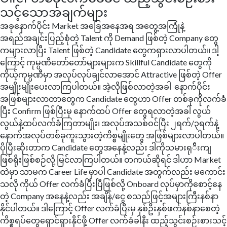
သင့်သောအချက်များ
အခုနောက်ပိုင်း Market အခြေအနေအရ အတွေ့အကြုံနဲ့
အရည်အချင်းပြည့်စုံတဲ့ Talent ကို Demand ဖြစ်တဲ့ Company တွေ
ကများလာပြီး Talent ဖြစ်တဲ့ Candidate တွေကရှားလာပါတယ်။ ဒါ့
ကြောင့် ကုမ္ပဏီတော်တော်များများက Skillful Candidate တွေကို
ကိုယ့်ကုမ္ပဏီမှာ အလုပ်လုပ်ချင်လာအောင် Attractive ဖြစ်တဲ့ Offer
အမျိုးမျိုးပေးလာကြပါတယ်။ အဲ့လိုဖြစ်လာတဲ့အခါ နောက်ပိုင်း
အဖြစ်များလာတာတွေက Candidate တွေဟာ Offer တစ်ခုကိုလက်ခံ
ပြီး Confirm ဖြစ်ပြီးမှ နောက်ထပ် Offer တွေရလာတဲ့အခါ လွယ်
လွယ်နဲ့ထပ်လက်ခံကြတာမျိုး၊ အလုပ်အသစ်ဝင်ပြီး ၂ရက်/၃ရက်နဲ့
နောက်အလုပ်တစ်ခုကူးသွားတဲ့ကိစ္စမျိုးတွေ အဖြစ်များလာပါတယ်။
ပိုပြီးဆိုးတာက Candidate တွေအနေနဲ့လည်း ဒါကိုသမားရု်ိးကျ
ဖြစ်ရိုးဖြစ်စဉ်လို့ မြင်လာကြပါတယ်။ တကယ်ဆိုရင် ဒါဟာ Market
ထဲမှာ သာမက Career Life မှာပါ Candidate အတွက်လည်း မကောင်း
သလို ကိုယ် Offer လက်ခံပြီးပြီဖြစ်လို့ Onboard လုပ်မှာကိုစောင့်နေ
တဲ့ Company အနေနဲ့လည်း အချိန်/ငွေ စသည်ဖြင့်အများကြီးနစ်နာ
နိုင်ပါတယ်။ ဒါကြောင့် Offer လက်ခံပြီးမှ နှစ်ဦးနှစ်ဖက်နစ်နာစေတဲ့
ကိစ္စရပ်တွေရှောင်ရှားနိုင်ဖို့ Offer လက်ခံခါနီး ထည့်သွင်းစဉ်းစားသင့်