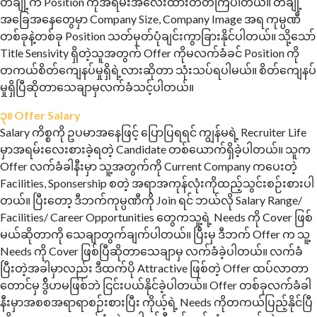
တချို့က Position ကိုအရမ်းအလေးထားတတ်ကြပါတယ်။ တချို့
အခြေအနေတွေမှာ Company Size, Company Image အရ ကုမ္ပဏီ
တစ်ခုနဲ့တစ်ခု Position သတ်မှတ်ပုံချင်းကွာခြားနိုင်ပါတယ်။ သို့သော်
Title Sensivity ရှိတဲ့သူအတွက် Offer ကိုမလက်ခံခင် Position ကို
တကယ်စိတ်ကျေနပ်မှုရှိရဲ့လားဆိုတာ သုံးသပ်ရပါမယ်။ စိတ်ကျေနပ်
မှုရှိပြီဆိုတာသေချာမှလက်ခံသင့်ပါတယ်။
၃။ Offer Salary
Salary ကိစ္စကို ဥပမာအနေဖြင့် ပြောပြရရင် ကျွန်မရဲ့ Recruiter Life
မှာအရမ်းလေးစားခဲ့ရတဲ့ Candidate တစ်ယောက်ရှိခဲ့ပါတယ်။ သူက
Offer လက်ခံခါနီးမှာ သူ့အတွက်ကို Current Company ကပေးတဲ့
Facilities, Sponsership စတဲ့ အရာအကုန်လုံးကိုထည့်သွင်းစဉ်းစားပါ
တယ်။ ပြီးတော့ ဒီဘက်ကုမ္ပဏီကို Join ရင် ဘယ်လို Salary Range/
Facilities/ Career Opportunities တွေကသူ့ရဲ့ Needs ကို Cover ဖြစ်
မယ်ဆိုတာကို သေချာတွက်ချက်ပါတယ်။ ပြီးမှ ဒီဘက် Offer က သူ့
Needs ကို Cover ဖြစ်ပြီဆိုတာသေချာမှ လက်ခံခဲ့ပါတယ်။ လက်ခံ
ပြီးတဲ့အခါမှာလည်း ဒီထက်ပို Attractive ဖြစ်တဲ့ Offer ထပ်လာတာ
တောင်မှ ဒွ်ိဟမဖြစ်ဘဲ ငြင်းပယ်နိုင်ခဲ့ပါတယ်။ Offer တစ်ခုလက်ခံခါ
နီးမှာအစစအရာရာစဉ်းစားပြီး ကိုယ့်ရဲ့ Needs ကိုတကယ်ပြည့်နိုင်ပြီ