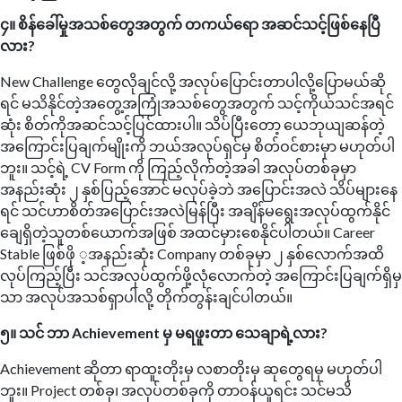
၄။ စိန်ခေါ်မှုအသစ်တွေအတွက် တကယ်ရော အဆင်သင့်ဖြစ်နေပြီ
လား?
New Challenge တွေလိုချင်လို့ အလုပ်ပြောင်းတာပါလို့ပြောမယ်ဆို
ရင် မသိနိုင်တဲ့အတွေ့အကြုံအသစ်တွေအတွက် သင့်ကိုယ်သင်အရင်
ဆုံး စိတ်ကိုအဆင်သင့်ပြင်ထားပါ။ သိပ်ပြီးတော့ ယေဘုယျဆန်တဲ့
အကြောင်းပြချက်မျိုးကို ဘယ်အလုပ်ရှင်မှ စိတ်ဝင်စားမှာ မဟုတ်ပါ
ဘူး။ သင့်ရဲ့ CV Form ကို ကြည့်လိုက်တဲ့အခါ အလုပ်တစ်ခုမှာ
အနည်းဆုံး ၂ နှစ်ပြည့်အောင် မလုပ်ခဲ့ဘဲ အပြောင်းအလဲ သိပ်များနေ
ရင် သင်ဟာစိတ်အပြောင်းအလဲမြန်ပြီး အချိန်မရွေးအလုပ်ထွက်နိုင်
ချေရှိတဲ့သူတစ်ယောက်အဖြစ် အထင်မှားစေနိုင်ပါတယ်။ Career
Stable ဖြစ်ဖို ့အနည်းဆုံး Company တစ်ခုမှာ ၂ နှစ်လောက်အထိ
လုပ်ကြည့်ပြီး သင်အလုပ်ထွက်ဖို့လုံလောက်တဲ့ အကြောင်းပြချက်ရှိမှ
သာ အလုပ်အသစ်ရှာပါလို့ တိုက်တွန်းချင်ပါတယ်။
၅။ သင် ဘာ Achievement မှ မရဖူးတာ သေချာရဲ့လား?
Achievement ဆိုတာ ရာထူးတိုးမှ လစာတိုးမှ ဆုတွေရမှ မဟုတ်ပါ
ဘူး။ Project တစ်ခု၊ အလုပ်တစ်ခုကို တာဝန်ယူရင်း သင်မသိ