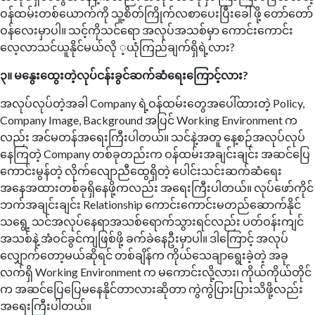
ဝန်ထမ်းတစ်ယောက်ကို သူ့စိတ်ကြိုက်လစာပေးပြီးခေါ်ဖို့ တော်တော်
ဝန်လေးမှာပါ။ သင့်ကိုသင်ရော အလုပ်အသစ်မှာ ကောင်းကောင်း
လေ့လာသင်ယူနိုင်မယ်လို ့ယုံကြည်ချက်ရှိရဲ့လား?
၃။ မနွေးထွေးတဲ့လုပ်ငန်းခွင်ဆက်ဆံရေးကြောင့်လား?
အလုပ်လုပ်တဲ့အခါ Company ရဲ့ဝန်ထမ်းတွေအပေါ်ထားတဲ့ Policy,
Company Image, Background အပြင် Working Environment က
လည်း အင်မတန်အရေးကြီးပါတယ်။ သင်နဲ့အတူ နေ့စဉ်အလုပ်လုပ်
နေကြတဲ့ Company တစ်ခုတည်းက ဝန်ထမ်းအချင်းချင်း အဆင်ပြေ
ကောင်းမွန်တဲ့ လိုက်လျောညီထွေရှိတဲ့ ပေါင်းသင်းဆက်ဆံရေး
အနေအထားတစ်ခုရှိနေဖို့ကလည်း အရေးကြီးပါတယ်။ လုပ်ဖော်ကိုင်
ဘက်အချင်းချင်း Relationship ကောင်းကောင်းမတည်ဆောက်နိုင်
သရွေ့ သင်အလုပ်နေရာအသစ်ရောက်သွားရင်လည်း ပတ်ဝန်းကျင်
အသစ်နဲ့ အံဝင်ခွင်ကျဖြစ်ဖို့ ခက်ခဲနေဦးမှာပါ။ ဒါကြောင့် အလုပ်
လျှောက်တော့မယ်ဆိုရင် တစ်ချိန်က ကိုယ်သေချာရွေးခဲ့တဲ့ အခု
လက်ရှိ Working Environment က မကောင်းလို့လား၊ ကိုယ်ကိုယ်တိုင်
က အဆင်ပြေပြေမနေနိုင်တာလားဆိုတာ ကွဲကွဲပြားပြားသိဖို့လည်း
အရေးကြီးပါတယ်။