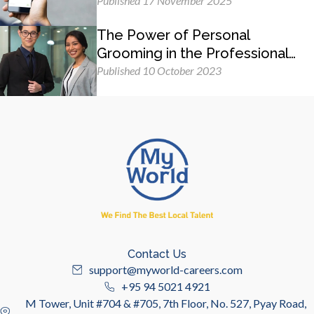
Published 17 November 2025
The Power of Personal
Grooming in the Professional
Workplace
Published 10 October 2023
Contact Us
support@myworld-careers.com
+95 94 5021 4921
M Tower, Unit #704 & #705, 7th Floor, No. 527, Pyay Road,