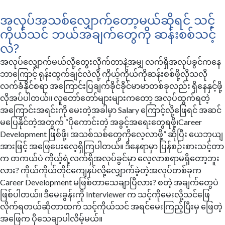
အလုပ်အသစ်လျှောက်တော့မယ်ဆိုရင် သင့်
ကိုယ်သင် ဘယ်အချက်တွေကို ဆန်းစစ်သင့်
လဲ?
အလုပ်လျှောက်မယ်လို့တွေးလိုက်တာနဲ့အမျှ လက်ရှိအလုပ်ခွင်ကနေ
ဘာကြောင့် ရုန်းထွက်ချင်လဲလို့ ကိုယ့်ကိုယ်ကိုဆန်းစစ်ဖို့လိုသလို
လက်ခံနိုင်စရာ အကြောင်းပြချက်ခိုင်ခိုင်မာမာတစ်ခုလည်း ရှိနေနှင့်ဖို့
လိုအပ်ပါတယ်။ လူတော်တော်များများကတော့ အလုပ်ထွက်ရတဲ့
အကြောင်းအရင်းကို မေးတဲ့အခါမှာ Salary ကြောင့်လို့ဖြေရင် အဆင်
မပြေနိုင်တဲ့အတွက် “ပိုကောင်းတဲ့ အခွင့်အရေးတွေရဖို့၊Career
Development ဖြစ်ဖို့၊ အသစ်သစ်တွေကိုလေ့လာဖို့” ဆိုပြီး ယေဘုယျ
အားဖြင့် အဖြေပေးလေ့ရှိကြပါတယ်။ ဒီနေရာမှာ ပြန်စဉ်းစားသင့်တာ
က တကယ်ပဲ ကိုယ့်ရဲ့လက်ရှိအလုပ်ခွင်မှာ လေ့လာစရာမရှိတော့ဘူး
လား? ကိုယ်ကိုယ်တိုင်ကျေနပ်လို့လျှောက်ခဲ့တဲ့အလုပ်တစ်ခုက
Career Development မဖြစ်တာသေချာပြီလား? စတဲ့ အချက်တွေပဲ
ဖြစ်ပါတယ်။ ဒီမေးခွန်းကို Interviewer က သင့်ကိုမေးလို့သင်ဖြေ
လိုက်ရတယ်ဆိုတာထက် သင့်ကိုယ်သင် အရင်မေးကြည့်ပြီးမှ ဖြေတဲ့
အဖြေက ပိုသေချာပါလိမ့်မယ်။