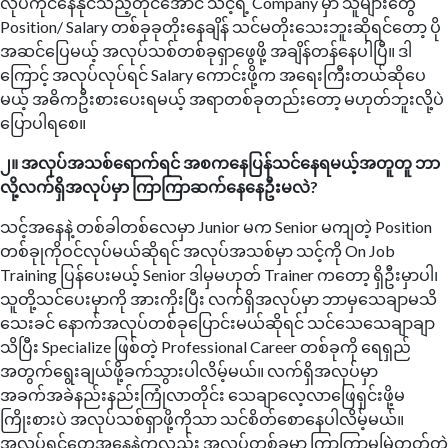
လုပ်ကိုင်နေနိုင်သည့်တိုင်အောင် သင့်ရဲ့ Company မှာ သူများတွေ
Position/ Salary တစ်ခုခုတိုးနေချိန် သင်မတိုးသေးဘူးဆိုရင်တော့ ပို
အဆင်ပြေမယ့် အလုပ်သစ်တစ်ခုရှာဖွေဖို့ အချိန်တန်နေပါပြီ။ ဒါ
ကြောင့် အလုပ်လုပ်ရင် Salary ကောင်းဖို့က အရေးကြီးတယ်ဆိုပေ
မယ့် အဓိကဦးစားပေးရမယ့် အရာတစ်ခုတည်းတော့ မဟုတ်ဘူးလို့ပဲ
ပြောပါရစေ။
၂။ အလုပ်အသစ်ရောက်ရင် အစကနေပြန်သင်နေရမယ့်အတူတူ ဘာ
လို့လက်ရှိအလုပ်မှာ ကြာကြာဆက်နေနေဦးမလဲ?
သင့်အနေနဲ့ တစ်ခါတစ်လေမှာ Junior မက Senior မကျတဲ့ Position
တစ်ခုုကိုဝင်လုပ်မယ်ဆိုရင် အလုပ်အသစ်မှာ သင့်ကို On Job
Training ပြန်ပေးမယ့် Senior ဒါမှမဟုတ် Trainer ကတော့ ရှိဦးမှာပါ၊
သူတို့သင်ပေးမှာကို အားကိုးပြီး လက်ရှိအလုပ်မှာ ဘာမှသေချာမသိ
သေးခင် နောက်အလုပ်တစ်ခုပြောင်းမယ်ဆိုရင် သင်သေသေချာချာ
သိပြီး Specialize ဖြစ်တဲ့ Professional Career တစ်ခုကို ရေရှည်
အတွက်ရွေးချယ်ဖို့ခက်သွားပါလိမ့်မယ်။ လက်ရှိအလုပ်မှာ
အခက်အခဲနည်းနည်းကြုံလာတိုင်း သေချာလေ့လာဖြေရှင်းဖို့မ
ကြိုးစားပဲ အလုပ်သစ်ရှာဖို့ကိုသာ သင်စိတ်စောနေပါလိမ့်မယ်။
အလုပ်ရှင်တွေအနေနဲ့ကလည်း အလုပ်တစ်ခုမှာ ကြာကြာမမြဲတတ်တဲ့