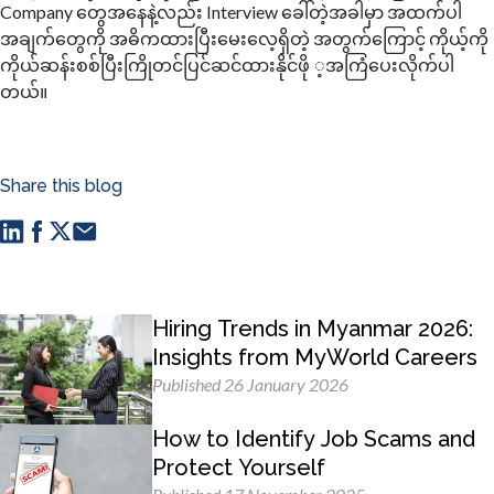
Company တွေအနေနဲ့လည်း Interview ခေါ်တဲ့အခါမှာ အထက်ပါ
အချက်တွေကို အဓိကထားပြီးမေးလေ့ရှိတဲ့ အတွက်ကြောင့် ကိုယ့်ကို
ကိုယ်ဆန်းစစ်ပြီးကြိုတင်ပြင်ဆင်ထားနိုင်ဖို ့အကြံပေးလိုက်ပါ
တယ်။
Share this blog
Hiring Trends in Myanmar 2026:
Insights from MyWorld Careers
Published 26 January 2026
How to Identify Job Scams and
Protect Yourself