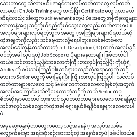
သေးတာတွေ သိလာမယ်။ အရင်ကမလုပ်တတ်တာတွေ လုပ်တတ်
လာမယ်၊ On Job Training တွေ တက်ပြီး Certificate တွေ ရလာမယ်
ဆိုရင်လည်း ဒါတွေက achievement တွေပါပဲ။ အတွေ့ အကြုံတွေများ
လာတာနဲ့အမျှ သင့်ကိုယ်ရည်ကိုယ်သွေးတွေလည်း တက်လာမှာပါ။
အလုပ်များများလုပ်ရတဲ့သူက အတွေ ့အကြုံများများပိုရတယ်ဆို
တဲ့အချက်ကိုလည်း သင်မေ့ထားလို့မရပါဘူး။ တစ်ခါတစ်လေ
အလုပ်ခေါ်တုန်းကသိထားတဲ့ Job Description (JD) ထက် အလုပ်ခွင်
ဝင်တဲ့အခါ လုပ်ရတဲ့ Job Scope က ပိုများနေတာမျိုး ဖြစ်တတ်ပါ
တယ်။ သင်တာဝန်ယူနိုင်သလောက်ကြိုးစားလုပ်ကြည့်ပြီး ကိုယ့်ရဲ့
Ability ကို စမ်းသပ်ကြည့်ပါ။ သင်နားမလည်တဲ့အရာတွေကို သင့်
ဘေးက Senior တွေကို မေးမြန်းပြီး ကြိုးစားလုပ်ကြည့်ပါ။ သင်လုပ်
တတ်တာများလေလေ သင့် Senior သက်သာလေလေဖြစ်တဲ့အတွက်
အလုပ်အကြောင်းမသိလို့မေးလာတဲ့သင့်ကို ဘယ် Senior ကမှ
စိတ်ဆိုးမှာမဟုတ်ပါဘူး။ သင် လုပ်တတ်တာများလေလေ တစ်ချိန်မှာ
သင်အလုပ်သစ်လျှောက်တဲ့အခါ ရွေးချယ်ခံရနိုင်ချေများလေလေပါ
ပဲ။
အခုဆွေးနွေးခဲ့တာတွေကတော့ သင့်အနေနဲ ့ အလုပ်အသစ်မ
လျှောက်ခင်မှာ အရင်ဆုံးစဉ်းစားသင့်တဲ့ အချက်တွေပဲ ဖြစ်ပါတယ်။