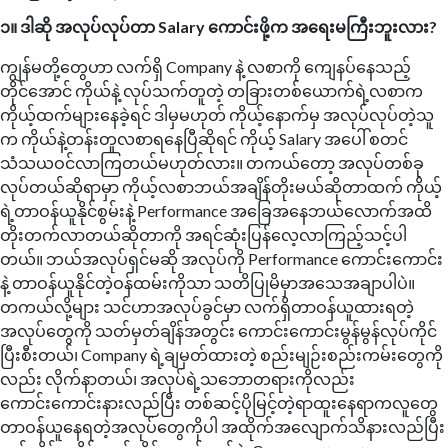
၁။ ဒါဆို အလုပ်လုပ်တာ Salary ကောင်းဖို့က အရေးမကြီးဘူးလား?
ကျွန်မတို့တွေဟာ လက်ရှိ Company နဲ့ လစာကို ကျေနပ်နေသည့်
တိုင်အောင် ကိုယ်နဲ့ လုပ်သက်တူတဲ့ တခြားတစ်ယောက်ရဲ့လစာက
ကိုယ့်ထက်များနေခဲ့ရင် ဒါမှမဟုတ် ကိုယ့်နောက်မှ အလုပ်လုပ်တဲ့သူ
က ကိုယ်နဲ့တန်းတူလစာရနေပြီဆိုရင် ကိုယ့် Salary အပေါ် စတင်
သံသယဝင်လာကြတယ်မဟုတ်လား။ တကယ်တော့ အလုပ်တစ်ခု
လုပ်တယ်ဆိုရာမှာ ကိုယ့်လစာဘယ်အချိန်တိုးမယ်ဆိုတာထက် ကိုယ့်
ရဲ့တာဝန်ယူနိုင်စွမ်းနဲ့ Performance အခြေအနေဘယ်လောက်အထိ
တိုးတက်လာတယ်ဆိုတာကို အရင်ဆုံးပြန်လေ့လာကြည့်သင့်ပါ
တယ်။ ဘယ်အလုပ်ရှင်မဆို အလုပ်ကို Performance ကောင်းကောင်း
နဲ့ တာဝန်ယူနိုင်တဲ့ဝန်ထမ်းကိုသာ သတိပြုမိမှာအသေအချာပါပဲ။
တကယ်လို့များ သင်ဟာအလုပ်ခွင်မှာ လက်ရှိတာဝန်ယူထားရတဲ့
အလုပ်တွေကို သတ်မှတ်ချိန်အတွင်း ကောင်းကောင်းမွန်မွန်လုပ်ကိုင်
ပြီးစီးတယ်၊ Company ရဲ့ချမှတ်ထားတဲ့ စည်းမျဉ်းစည်းကမ်းတွေကို
လည်း လိုက်နာတယ်၊ အလုပ်ရဲ့သဘောတရားကိုလည်း
ကောင်းကောင်းနားလည်ပြီး တစ်ဆင့်ပိုမြင့်တဲ့ရာထူးနေရာကလူတွေ
တာဝန်ယူနေရတဲ့အလုပ်တွေကိုပါ အထိုက်အလျောက်သိနားလည်ပြီး