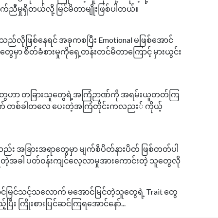
ိုက်ညီမှုရှိတယ်လို့ မြင်မိတာမျိုးဖြစ်ပါတယ်။
ည်လိုဖြစ်နေရင် အခုကစပြီး Emotional မဖြစ်အောင်
ေမှာ စိတ်ခံစားမှုကိုရှေ့တန်းတင်မိတာကြောင့် မှားယွင်း
့သူတွေဟာ တခြားသူတွေရဲ့အကြံဉာဏ်ကို အရမ်းယူတတ်ကြ
ွက် တစ်ခါတလေ ပေးတဲ့အကြံတိုင်းကလညး် ကိုယ့်
်လည်း အခြားအရာတွေမှာ မျက်စိပိတ်နားပိတ် ဖြစ်တတ်ပါ
ဲ့အခါ ပတ်ဝန်းကျင်လေ့လာမှုအားကောင်းတဲ့ သူတွေလို
င်မြင်သင့်သလောက် မအောင်မြင်တဲ့သူတွေရဲ့ Trait တွေ
ည့်ပြီး ကြိုးစားပြင်ဆင်ကြရအောင်နော်...