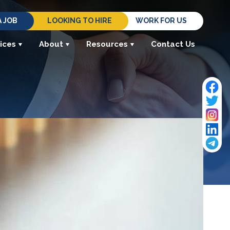
A JOB
LOOKING TO HIRE
WORK FOR US
ices
About
Resources
Contact Us