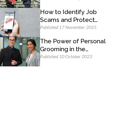
How to Identify Job
Scams and Protect
Yourself
Published 17 November 2025
The Power of Personal
Grooming in the
Professional Workplace
Published 10 October 2023