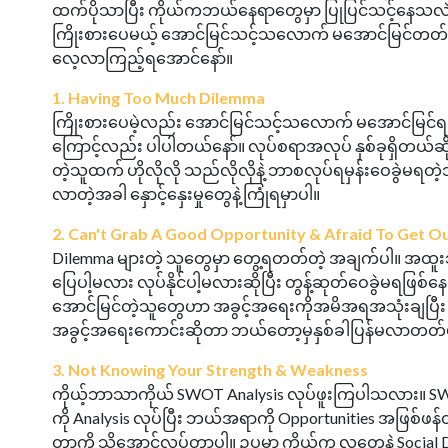
ထက်ပိုသာပြီး ကိုယ်ကဘယ်နေရာတွေမှာ ပြုပြင်သင့်နေသလဲ
ကြိုးစားပေမယ့် အောင်မြင်သင့်သလောက် မအောင်မြင်တတ်တဲ့
လေ့လာကြည့်ရအောင်နော်။
1. Having Too Much Dilemma
ကြိုးစားပေမဲ့လည်း အောင်မြင်သင့်သလောက် မအောင်မြင်
ကြောင့်လည်း ပါပါတယ်နော်။ လုပ်စရာအလုပ် နှစ်ခုရှိတယ်ဆိုက
တဲ့သူထက် ဟိုလိုလို သည်လိုလိုနဲ့ ဘာစလုပ်ရမှန်းဝေခွဲမရတ
လာတဲ့အခါ နှောင့်နှေးမှုတွေနဲ့ကြုံရမှာပါ။
2. Can't Grab A Good Opportunity & Afraid To Get 
Dilemma များတဲ့ သူတွေမှာ တွေ့ရတတ်တဲ့ အချက်ပါ။ အထူး
ပြေပါ့မလား လုပ်နိုင်ပါ့မလားဆိုပြီး တွန့်ဆုတ်ဝေခွဲမရဖ
အောင်မြင်တဲ့သူတွေဟာ အခွင့်အရေးကိုအမိအရအသုံးချပြီး C
အခွင့်အရေးကောင်းဆိုတာ ဘယ်တော့မှနှစ်ခါပြန်မလာတတ်ပ
3. Not Knowing Your Strength & Weakness
ကိုယ့်ဘာသာကိုယ် SWOT Analysis လုပ်ဖူးကြပါသလား။ SWO
ကို Analysis လုပ်ပြီး ဘယ်အရာကို Opportunities အဖြစ်ဖန
တာကို သိအောင်လုပ်တာပါ။ ဥပမာ ကိုယ်က လူတွေနဲ့ Social Deal