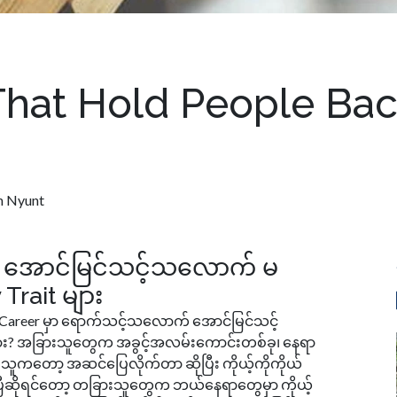
 That Hold People Ba
 Nyunt
့် အောင်မြင်သင့်သလောက် မ
 Trait များ
 Career မှာ ရောက်သင့်သလောက် အောင်မြင်သင့်
လား? အခြားသူတွေက အခွင့်အလမ်းကောင်းတစ်ခု၊ နေရာ
ူကတော့ အဆင်ပြေလိုက်တာ ဆိုပြီး ကိုယ့်ကိုကိုယ်
ပြီဆိုရင်တော့ တခြားသူတွေက ဘယ်နေရာတွေမှာ ကိုယ့်