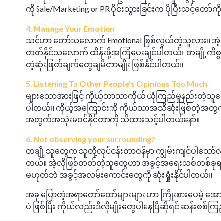
ကို Sale/Marketing or PR ပိုင်းသွားခြင်းက ပိုပြီးသင့်တော်က
4. Manage Your Emotion
သင်ဟာ တော်သလောက် Emotional ဖြစ်လွယ်တဲ့သူလား။ အဲ့သ
တတ်နိုင်သလောက် ထိန်းဖို့အကြံပေးချင်ပါတယ်။ တချို့ကိစ္စတွ
တဲ့ဆုံးဖြတ်ချက်တွေချမိတာမျိုး ဖြစ်နိုင်ပါတယ်။
5. Listening To Other People's Opinions Too Much
များသောအားဖြင့် ကိုယ့်ဘာသာကိုယ် ယုံကြည်မှုနည်းတဲ
ပါတယ်။ ကိုယ့်အကြောင်းကို ကိုယ်သာအသိဆုံးဖြစ်တဲ့အတ
အတွက်အသုံးမဝင်နိုင်တာကို သိထားသင့်ပါတယ်နော်။
6. Not observing your surrounding?
တချို့သူတွေက သူတို့လုပ်ငန်းတာဝန်မှာ ကျွမ်းကျင်ပါသော
တယ်။ အဲ့လိုဖြစ်တတ်တဲ့သူတွေဟာ အခွင့်အရေးသစ်တစ်ခုရတ
မဟုတ်ဘဲ အခွင့်အလမ်းကောင်းတွေကို ဆုံးရှုံးနိုင်ပါတယ်။
အခု ပြောတဲ့အရာတော်တော်များများ ဟာ ကြိုးစားပေမဲ့ အော
ပဲ ဖြစ်ပြီး ကိုယ်လည်းဒီလိုမျိုးတွေပါနေပြီဆိုရင် ဆန်းစစ်ကြ