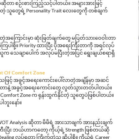
ဆိုတာ စဉ်းစားကြည့်သင့်ပါတယ်။ အများအားဖြင့်
 သူတွေရဲ့ Personality Trait လေးတွေကို တစ်ချက်
ရတဲ့အကြောင်းမှာ ဆုံးဖြတ်ချက်တွေ မပြတ်သားဝေဝါးတာ
ြပါစို့။ Priority ထားပြီး ပိုအရေးကြီးတာကို အရင်လုပ်
ဲ့သူက သေချာပေါက် အလုပ်မပြီးတဲ့အပြင် ရွေးချယ်စရာရှိ
Out Of Comfort Zone
သဖြင့် အခွင့်အရေးကောင်းပေါ်လာတဲ့အချိန်မှာ အဆင်
ြစ်နေတာနဲ့ အခွင့်အရေးကောင်းတွေ လွတ်သွားတတ်ပါတယ်။
omfort Zone က ရုန်းထွက်နိုင်တဲ့ သူတွေပဲဖြစ်ပါတယ်။
ါဘူးနော်။
T Analysis ဆိုတာ မိမိရဲ့ အားသာချက် အားနည်းချက်
်တီးပြီး ဘယ်ဟာကတော့ ကိုယ့်ရဲ့ Strength ဖြစ်တယ်ဆို
ing လုပ်ရတာ ကြိုက်တဲ့သူ ဆိုပါစို့။ ကိုယ့်ရဲ့ Career