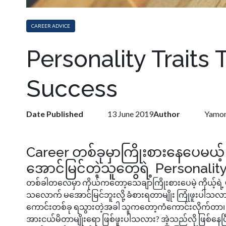
CAREER ADVICE
Personality Traits
Success
Date Published
13 June 2019
Author
Yamon
Career တစ်ခုမှာကြိုးစားနေပေမယ
အောင်မြင်တဲ့သူတွေရဲ့ Personality
တစ်ခါတလေမှာ ကိုယ်ကတော့သေချာကြိုးစားပေမဲ့ ကိုယ့်ရဲ့
သလောက် မအောင်မြင်ဘူးလို့ ခံစားရတာမျိုး ကြုံဖူးပါသ
ကောင်းတစ်ခု ရသွားတဲ့အခါ သူကတော့ကံကောင်းလိုက်တာ၊ သ
အားငယ်မိတာမျိုးရော ဖြစ်ဖူးပါသလား? အဲ့သည်လို ဖြစ်နေ