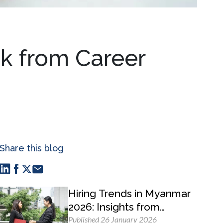
ck from Career
Share this blog
Hiring Trends in Myanmar
2026: Insights from
MyWorld Careers
Published 26 January 2026