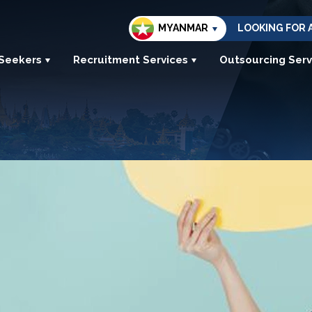
MYANMAR
LOOKING FOR 
 Seekers
Recruitment Services
Outsourcing Serv