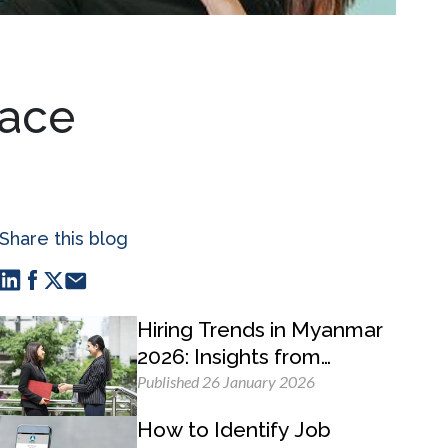
lace
Share this blog
Hiring Trends in Myanmar
2026: Insights from
MyWorld Careers
Published 26 January 2026
How to Identify Job