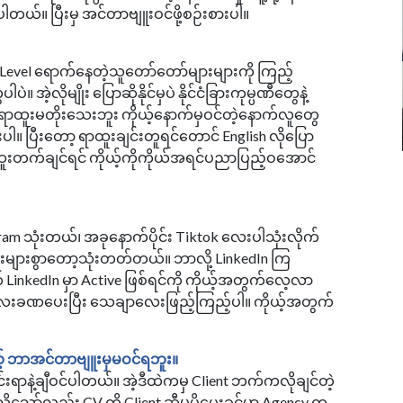
်။ ပြီးမှ အင်တာဗျူးဝင်ဖို့စဉ်းစားပါ။
el ရောက်နေတဲ့သူတော်တော်များများကို ကြည့်
အဲ့လိုမျိုး ပြောဆိုနိုင်မှပဲ နိုင်ငံခြားကုမ္ပဏီတွေနဲ့
ာထူးမတိုးသေးဘူး ကိုယ့်နောက်မှဝင်တဲ့နောက်လူတွေ
ါ။ ပြီးတော့ ရာထူးချင်းတူရင်တောင် English လိုပြော
တက်ချင်ရင် ကိုယ့်ကိုကိုယ်အရင်ပညာပြည့်ဝအောင်
m သုံးတယ်၊ အခုနောက်ပိုင်း Tiktok လေးပါသုံးလိုက်
းများစွာတော့သုံးတတ်တယ်။ ဘာလို့ LinkedIn ကြ
 LinkedIn မှာ Active ဖြစ်ရင်ကို ကိုယ့်အတွက်လေ့လာ
န်လေးခဏပေးပြီး သေချာလေးဖြည့်ကြည့်ပါ။ ကိုယ့်အတွက်
့် ဘာအင်တာဗျူးမှမဝင်ရဘူး။
းရာနဲ့ချီဝင်ပါတယ်။ အဲ့ဒီထဲကမှ Client ဘက်ကလိုချင်တဲ့
ု့သော်လည်း CV ကို Client ဆီမပို့ပေးခင်မှာ Agency က