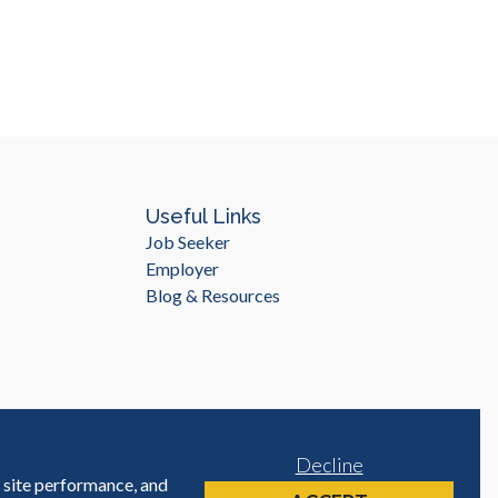
Useful Links
Job Seeker
Employer
Blog & Resources
Decline
e site performance, and
Site by