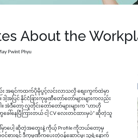
es About the Workp
ay Pwint Phyu
ိရောက်ရာစာတိုလေးများ
 အရင်ကထက်ပိုမိုပွင့်လင်းလာသလို စျေးကွက်ထဲမှာ
့အပြင် နိုင်ငံခြားကုမ္ပဏီတော်တော်များများကလည်း
ဒီတော့ လူတိုင်းတော်တော်များများက “ဟာဟို
တွေခေါ်နေပြီကြားတယ် ငါ့ CV လေးတင်ထားမှပဲ” ဆိုတဲ့သူ
ေါ့ ဆိုတဲ့အတွေးနဲ့ ကိုယ့် Profile ကိုဘယ်တော့မှ
်စားရင် ဒီကုမ္ပဏီကပေးတဲ့ဝန်ဆောင်မှု၊ သူ့ရဲ့နောက်