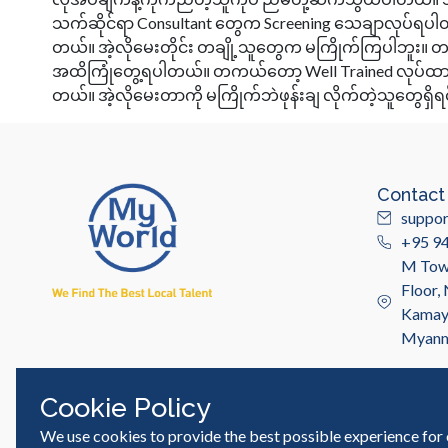
သက်ဆိုင်ရာ Consultant တွေက Screening သေချာလုပ်ရပါတယ
တယ်။ အဲ့လိုမေးတိုင်း တချို့သူတွေက မကြိုက်ကြပါဘူး။ တ
အထိကြုံတွေ့ရပါတယ်။ တကယ်တော့ Well Trained လုပ်ထားတဲ
တယ်။ အဲ့လိုမေးတာကို မကြိုက်ဘဲဖုန်းချ လိုက်တဲ့သူတွေရှိရ
Contact
suppo
+95 9
M Towe
Floor,
Kamayu
Myan
Cookie Policy
We use cookies to provide the best possible experience for 
© MyWorld Careers Myanmar | All rights reserved