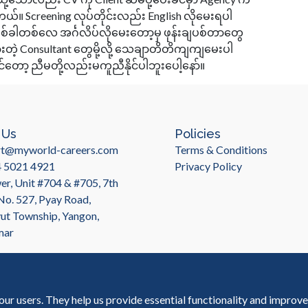
်။ Screening လုပ်တိုင်းလည်း English လိုမေးရပါ
စ်ခါတစ်လေ အင်္ဂလိပ်လိုမေးတော့မှ ဖုန်းချပစ်တာတွေ
့ Consultant တွေမို့လို့ သေချာတိတိကျကျမေးပါ
င်တော့ ညီမတို့လည်းမကူညီနိုင်ပါဘူးပေါ့နော်။
 Us
Policies
rt@myworld-careers.com
Terms & Conditions
4 5021 4921
Privacy Policy
r, Unit #704 & #705, 7th
 No. 527, Pyay Road,
t Township, Yangon,
mar
our users. They help us provide essential functionality and improv