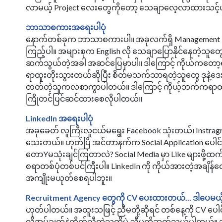
လာမယ့် Project လေးတွေကိုတော့ သေချာလေ့လာထားသင့်ပါတယ
ဘာသာစကားအရေးပါပုံ
နောက်တစ်ခုက ဘာသာစကားပါ။ အခုလက်ရှိ Management Lev
ကြည့်ပါ။ အများစုက English လို သေချာပြောနိုင်နေတဲ့သူတွေပါပဲ။ 
ဆက်သွယ်တဲ့အခါ အဆင်ပြေမှာပါ။ ဒါကြောင့် ကိုယ်ကတော့ရ
ရာထူးတိုးသွားတယ်ဆိုပြီး စိတ်မသက်သာရတဲ့သူတွေ ဒုနဲ့ဒေးပ
တတ်တဲ့သူကလစာကွာပါတယ်။ ဒါကြောင့် ကိုယ့်ဘက်ကရာထူး
ကြိုတင်ပြင်ဆင်ထားစေလိုပါတယ်။
LinkedIn အရေးပါပုံ
အခုခေတ် လူကြီးလူငယ်မရွေး Facebook သုံးတယ်၊ Instragra
သေးတယ်။ ဟုတ်ပြီ အင်တာနက်က Social Application ပေါင်
တောYမသုံးချင်ကြတာလဲ? Social Media မှာ Like များဖို့ထက်
စရာတစ်ပုံတစ်ပင်ကြီးပါ။ LinkedIn ကို ကိုယ်အားတဲ့အချိ
အကျိုးမယုတ်စေရပါဘူး။
Recruitment Agency တွေကို CV ပေးထားတယ်... ဒါပေမယ
ဟုတ်ပါတယ်။ အထူးသဖြင့် ညီမတို့ဆိုရင် တစ်နေ့ကို CV ပေါင်
လိုအပ်ချက်နဲ့ကိုက်ညီတဲ့သူကိုပဲ ညီမတို့ဆက်သွယ်ပါတယ်။ သိ