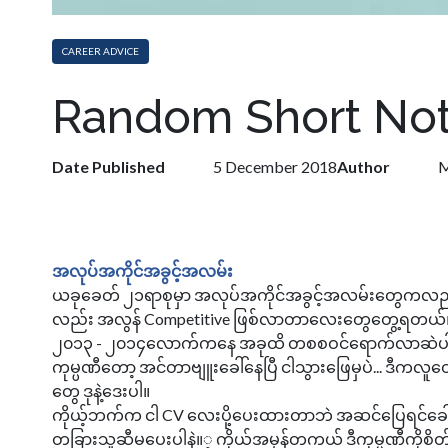
CAREER ADVICE
Random Short Not
Date Published
5 December 2018
Author
M
လုပ်ငန်းခွင်နဲ့ပတ်သက်တဲ့ရောက်မ
အလုပ်အကိုင်အခွင့်အလမ်း
ယခုခေတ် ၂၁ရာစုမှာ အလုပ်အကိုင်အခွင့်အလမ်းတွေကလည်း
လည်း အလွန် Competitive ဖြစ်လာတာလေးတွေတွေ့ရတယ်။ ဒါ
၂၀၁၃ - ၂၀၁၄လောက်ကနေ အခုထိ တစစဝင်ရောက်လာဆဲပါ။ အဲ
ကုမ္ပဏီတော့ အင်တာဗျူးခေါ်နေပြီ ငါသွားဖြေမှပဲ... ဒီကလူ
တွေ ဒုနဲ့ဒေးပါ။
ကိုယ့်ဘက်က ငါ CV လေးပို့ပေးထားတာဘဲ အဆင်ပြေရင်ခေါ်မှာပ
တခြားသူဆီမပေးပါနဲ။့ ကိုယ်အမှန်တကယ် ဒီကုမ္ပဏီကိုစိတ်ဝင