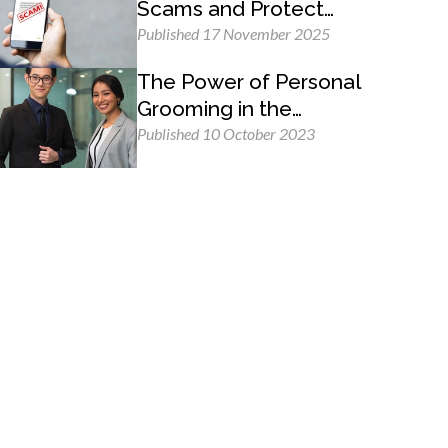
Scams and Protect
Yourself
Published 17 November 2025
The Power of Personal
Grooming in the
Professional Workplace
Published 10 October 2023