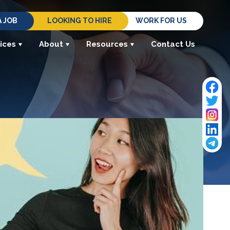
A JOB
LOOKING TO HIRE
WORK FOR US
ices
About
Resources
Contact Us