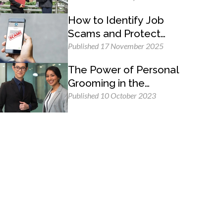
How to Identify Job
Scams and Protect
Yourself
Published 17 November 2025
The Power of Personal
Grooming in the
Professional Workplace
Published 10 October 2023