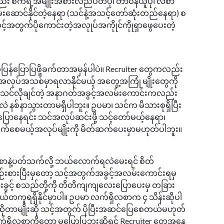
်း စက်ရဲ့အမျိုးအစားလည်ပတ်ပုံ၊ တာဝန်ယူပုံ၊ လစာ
်းဆောင်နိုင်တဲ့နေရာ (သင်နဲ့အသင့်တော်ဆုံးတည်နေရာ) စ
င့်အတွက်ပိုကောင်းတဲ့အလုုပ်အကိုုင်ကိုုရှာဖွေပေးတဲ့
်ပြန်ပြောပြဖို့ခက်တာအမှန်ပါပဲ။ Recruiter တွေကလည်း
ေ၊ အလုပ်အသစ်မှာရလာနိုင်မယ့် အတွေ့အကြုံ မျိုးတွေကို
ါမှလဲသင်လိုချင်တဲ့ အနာဂတ်အခွင့်အလမ်းကောင်းကလည်း
နစ်နာသွားတာမရှိပါဘူး။ ဥပမာ၊ သင်က မိသားစုရှိပြီး
်းပြောနေရင်း သင်အလုပ်ဆင်းဖို့ သင့်တော်မယ့်နေရာ၊
ထွက်စေမယ့်အလုပ်မျိုးကို မိတ်ဆက်ပေးမှာမဟုတ်ပါဘူး။
 လစာနဲ့ပတ်သက်လို့ ဘယ်လောက်ရလဲမေးရင် စိတ်
စားပြီးမှတော့ သင့်အတွက်အခွင့်အလမ်းကောင်းရမှ
စားခွင့် စသည်တို့ကို တိတိကျကျလေးပြောပေးမှ တခြား
်တကူရရှိနိုင်မှာပါ။ ဥပမာ လက်ရှိလစာက ၄ သိန်းဆိုပါ
ဆိုတာမျိုးဆို သင့်အတွက် ပိုပြီးအဆင်ပြေစေတယ်မဟုတ်
လက်ရှိလစာကိုတော့ မပြောပြဘူးဆိုရင် Recruiter တွေအနေ