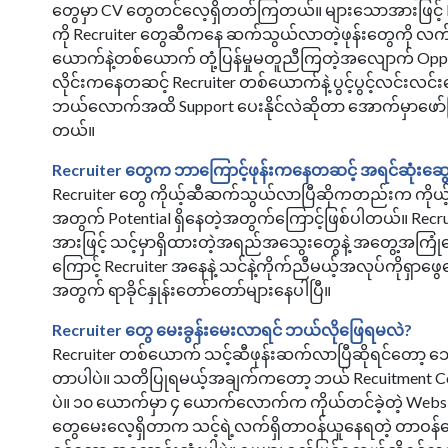
တွေမှာ CV တွေတင်လေ့ရှိတတ်ကြတယ်။ များသောအားဖြင့် Rec
ကို Recruiter တွေဆီကနေ ဆက်သွယ်လာတဲ့ဖုန်းတွေကို လက
ယောက်နဲ့တစ်ယောက် တုံ့ပြန်မှုမတူညီကြတဲ့အလျောက် Oppor
လိုင်းကနေတဆင့် Recruiter တစ်ယောက်နဲ့ ပွင့်ပွင့်လင်းလင
ဘယ်လောက်အထိ Support ပေးနိုင်လဲဆိုတာ အောက်မှာဖော
တယ်။
Recruiter တွေက ဘာကြောင့်ဖုန်းကနေတဆင့် အရင်ဆုံးဆ
Recruiter တွေ ကိုယ့်ဆီဆက်သွယ်လာပြီဆိုကတည်းက ကိုယ့်ရဲ
အတွက် Potential ရှိနေတဲ့အတွက်ကြောင့်ဖြစ်ပါတယ်။ Recruit
အားဖြင့် သင့်မှာရှိထားတဲ့အရည်အသွေးတွေနဲ့ အတွေ့အကြု
ကြောင့် Recruiter အနေနဲ့ သင်နဲ့ကိုက်ညီမယ့်အလုပ်ကိုရှာဖွေပ
အတွက် ရာခိုင်နှုန်းတော်တော်များနေပါပြီ။
Recruiter တွေ မေးခွန်းမေးလာရင် ဘယ်လိုဖြေရမလဲ?
Recruiter တစ်ယောက် သင့်ဆီဖုန်းဆက်လာပြီဆိုရင်တော့
တာပါပဲ။ သတိပြုရမယ့်အချက်ကတော့ ဘယ် Recuitment Co
ပဲ။ ၁၀ ယောက်မှာ ၄ ယောက်လောက်က ကိုယ်တင်ခဲ့တဲ့ Websit
တွေမေးလေ့ရှိတာက သင့်ရဲ့လက်ရှိတာဝန်ယူနေရတဲ့ တာဝန