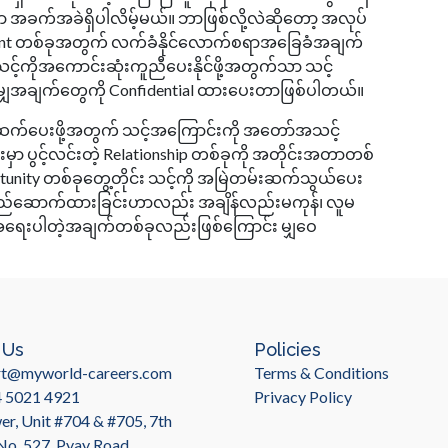
ှာ အခက်အခဲရှိပါလိမ့်မယ်။ ဘာဖြစ်လို့လဲဆိုတော့ အလုပ်
ount တစ်ခုအတွက် လက်ခံနိုင်လောက်စရာအခြေခံအချက်
သင့်ကိုအကောင်းဆုံးကူညီပေးနိုင်ဖို့အတွက်သာ သင့်
ျှအချက်တွေကို Confidential ထားပေးတာဖြစ်ပါတယ်။
တ်ဆက်ပေးဖို့အတွက် သင့်အကြောင်းကို အတော်အသင့်
မှာ ပွင့်လင်းတဲ့ Relationship တစ်ခုကို အတိုင်းအတာတစ်
unity တစ်ခုတွေ့တိုင်း သင့်ကို အမြဲတမ်းဆက်သွယ်ပေး
ip တည်ဆောက်ထားခြင်းဟာလည်း အချိန်လည်းမကုန်၊ လူမ
ှာ အရေးပါတဲ့အချက်တစ်ခုလည်းဖြစ်ကြောင်း မျှဝေ
 Us
Policies
rt@myworld-careers.com
Terms & Conditions
4 5021 4921
Privacy Policy
r, Unit #704 & #705, 7th
 No. 527, Pyay Road,