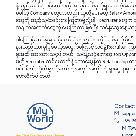
နဲ့လည်း သင်နဲ့သင့်တော်မယ့် အလုပ်တစ်ခုကိုရှာပေးတဲ့အခါမ
ခေါ်တဲ့ Company တွေဟာလည်း သူတို့ပေးမယ့် Salary Am
တွေကို ထည့်သွင်းစဉ်းစားကြတာမို့လို့ပါ။ Recruiter တွေက 
အချက်အလက်တွေကို မေးကြတာဖြစ်ပြီး သင်နဲ့ဆွေးနွေးသမ
ဒါကြောင့် သင်နဲ့အသင့်တော်ဆုံးအလုပ်အကိုင်တစ်ခုကို မိ
နားလည်ထားမှဖြစ်မယ့်အတွက်ကြောင့် သင်နဲ့ Recruiter ကြား
ခုအထိ ထားထားသင့်ပါတယ်။ သင်နဲ့သင့်တော်တဲ့ Job Opport
မယ့် Recruiter တစ်ယောက်နဲ့ ကောင်းမွန်တဲ့ Relationsh
ပင်ပန်းဘဲ ကိုယ်နဲ့သင့်တော်တဲ့အလုပ်အကိုင်ကို ရှာဖွေရာမ
ပေးလိုက်ပါတယ်။
Contact
suppo
+95 9
M Towe
Floor,