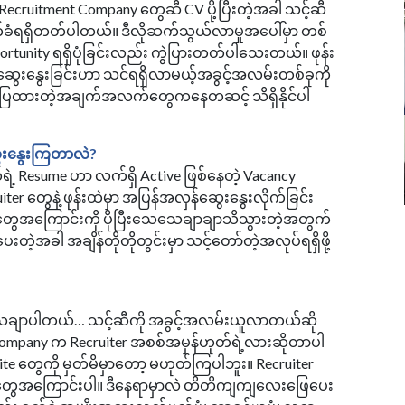
ruitment Company တွေဆီ CV ပို့ပြီးတဲ့အခါ သင့်ဆီ
်ခံရရှိတတ်ပါတယ်။ ဒီလိုဆက်သွယ်လာမှုအပေါ်မှာ တစ်
tunity ရရှိပုံခြင်းလည်း ကွဲပြားတတ်ပါသေးတယ်။ ဖုန်း
်းဆွေးနွေးခြင်းဟာ သင်ရရှိလာမယ့်အခွင့်အလမ်းတစ်ခုကို
်ပြထားတဲ့အချက်အလက်တွေကနေတဆင့် သိရှိနိုင်ပါ
ွေးနွေးကြတာလဲ?
့ Resume ဟာ လက်ရှိ Active ဖြစ်နေတဲ့ Vacancy
er တွေနဲ့ ဖုန်းထဲမှာ အပြန်အလှန်ဆွေးနွေးလိုက်ခြင်း
ံတွေအကြောင်းကို ပိုပြီးသေသေချာချာသိသွားတဲ့အတွက်
ေးတဲ့အခါ အချိန်တိုတိုတွင်းမှာ သင့်တော်တဲ့အလုပ်ရရှိဖို့
 သေချာပါတယ်… သင့်ဆီကို အခွင့်အလမ်းယူလာတယ်ဆို
mpany က Recruiter အစစ်အမှန်ဟုတ်ရဲ့လားဆိုတာပါ
e တွေကို မှတ်မိမှာတော့ မဟုတ်ကြပါဘူး။ Recruiter
်တွေအကြောင်းပါ။ ဒီနေရာမှာလဲ တိတိကျကျလေးဖြေပေး