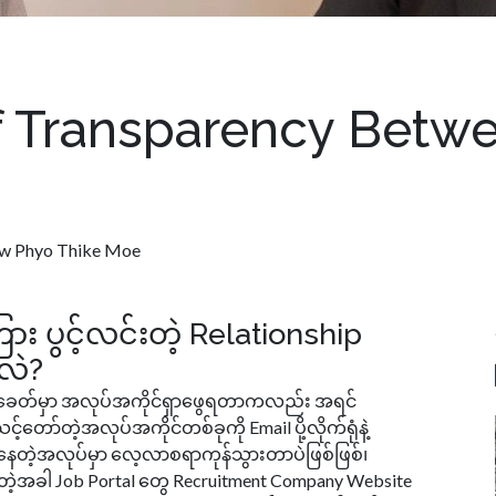
 Transparency Betwe
w Phyo Thike Moe
ား ပွင့်လင်းတဲ့ Relationship
သလဲ?
ေ့ခေတ်မှာ အလုပ်အကိုင်ရှာဖွေရတာကလည်း အရင်
တော်တဲ့အလုပ်အကိုင်တစ်ခုကို Email ပို့လိုက်ရုံနဲ့
နေတဲ့အလုပ်မှာ လေ့လာစရာကုန်သွားတာပဲဖြစ်ဖြစ်၊
င်တဲ့အခါ Job Portal တွေ Recruitment Company Website