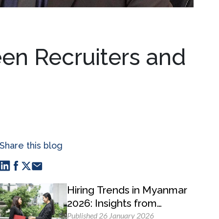
en Recruiters and
Share this blog
Hiring Trends in Myanmar
2026: Insights from
MyWorld Careers
Published 26 January 2026