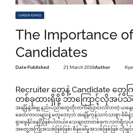
CAREER ADVICE
The Importance of
Candidates
Date Published
21 March 2018
Author
Kya
Recruiter တွေနဲ့ Candidate တွေကြ
တစ်ခုထားရှိဖို့ ဘာကြောင့်လိုအပ်
အချိန်နဲ့အမျှ နည်းပညာတွေတိုးတက်ပြောင်းလဲလာတဲ့ ယန
ခေတ်ကာလများနဲ့ မတူတော့ဘဲ အချိန်ကုန်သက်သာစွာ မိမိနဲ့သင့်
ရှာဖွေနိုင်နေပြီဖြစ်ပါတယ်။ သေချာတာတစ်ခုက လက်ရှိလုပ်
အတွေ့အကြုံအသစ်ဖြစ်ဖြစ်၊ စိန်ခေါ်မှုအသစ်ဖြစ်ဖြစ် လိုချ