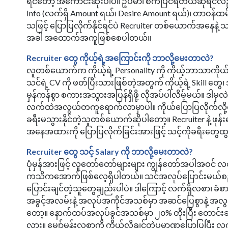
ရင်တော့ အကောင်းဆုံးပါပဲ။ ဥပမာ၊ စက်ပြင်ရတယ်ဆိုရင်လည
Info (လက်ရှိ Amount ရယ်၊ Desire Amount ရယ်)၊ တာဝန်ထမ
သဖြင့် ပြောပြလိုက်နိုင်ရင်ပဲ Recruiter တစ်ယောက်အနေနဲ့ သ
အခါ အထောက်အကူဖြစ်စေပါတယ်။
Recruiter တွေ ကိုယ့်ရဲ့အကြောင်းကို ဘာလို့မေးတာလဲ?
လူတစ်ယောက်က ကိုယ့်ရဲ့ Personality ကို ကိုယ့်ဘာသာကိုယ
သင်ရဲ့ CV ကို ဖတ်ပြီးသားဖြစ်တဲ့အတွက် ကိုယ့်ရဲ့ Skill တွ
မှန်ကန်စွာ စကားအသွားအပြန်ရှိဖို့ လိုအပ်ပါလိမ့်မယ်။ ဒ
လက်ထဲအလွယ်တကူရောက်လာမှာပါ။ ကိုယ်ပြောပြလိုက်လို့လဲ 
ခရီးမသွားနိုင်တဲ့သူတစ်ယောက်ဆိုပါတော့။ Recruiter နဲ့ ဖုန
အနေအထားကို ပြောပြလိုက်ခြင်းအားဖြင့် သင့်ကိုခရီးတွေ
Recruiter တွေ သင့် Salary ကို ဘာလို့မေးတာလဲ?
ပုံမှန်အားဖြင့် လူတော်တော်များများ ကျွန်တော်အပါအဝင်
ကသိကအောက်ဖြစ်လေ့ရှိပါတယ်။ သင်အလုပ်ပြောင်းမယ်စဉ်း
ပြောင်းချင်တဲ့သူတွေချည်းပါပဲ။ ဒါကြောင့် လက်ရှိလစာ၊ ခံ
အခွင့်အလမ်းနဲ့ အလုပ်အကိုင်အသစ်မှာ အဆင်ပြေစွာနဲ့ အလွယ
တော့။ နောက်ထပ်အလုပ်ခွင်အသစ်မှာ ၂၀% တိုးပြီး တောင်း
လား။ မျှော်မှန်းလစာကို ကိုယ်လိုချင်တဲ့ပမာဏပြောပြပြီး 