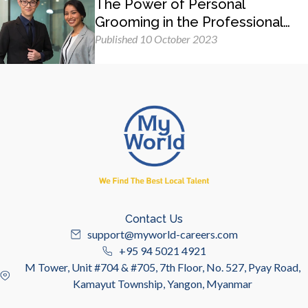
The Power of Personal
Grooming in the Professional
Workplace
Published 10 October 2023
Contact Us
support@myworld-careers.com
+95 94 5021 4921
M Tower, Unit #704 & #705, 7th Floor, No. 527, Pyay Road,
Kamayut Township, Yangon, Myanmar