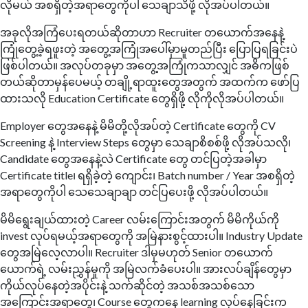
လိုမယ် အစရှိတဲ့အရာတွေကိုပါ သေချာသိဖို့ လိုအပ်ပါတယ်။
အခုလိုအကြံပေးရတယ်ဆိုတာဟာ Recruiter တယောက်အနေနဲ့
ကြုံတွေ့ခဲ့ရဖူးတဲ့ အတွေ့အကြုံအပေါ်မှာမူတည်ပြီး ပြောပြရခြင်းပဲ
ဖြစ်ပါတယ်။ အလုပ်တခုမှာ အတွေ့အကြုံကသာလျှင် အဓိကဖြစ်
တယ်ဆိုတာမှန်ပေမယ့် တချို့ရာထူးတွေအတွက် အထက်က ဖော်ပြ
ထားသလို Education Certificate တွေရှိဖို့ လိုကိုလိုအပ်ပါတယ်။
Employer တွေအနေနဲ့ မိမိတို့လိုအပ်တဲ့ Certificate တွေကို CV
Screening နဲ့ Interview Steps တွေမှာ သေချာစိစစ်ဖို့ လိုအပ်သလို၊
Candidate တွေအနေနဲ့လဲ Certificate တွေ တင်ပြတဲ့အခါမှာ
Certificate title၊ ရရှိခဲ့တဲ့ ကျောင်း၊ Batch number / Year အစရှိတဲ့
အရာတွေကိုပါ သေသေချာချာ တင်ပြပေးဖို့ လိုအပ်ပါတယ်။
မိမိရွေးချယ်ထားတဲ့ Career လမ်းကြောင်းအတွက် မိမိကိုယ်ကို
invest လုပ်ရမယ့်အရာတွေကို အမြဲနားစွင့်ထားပါ။ Industry Update
တွေအမြဲလေ့လာပါ။ Recruiter ဒါမှမဟုတ် Senior တယောက်
ယောက်ရဲ့ လမ်းညွှန်မှုကို အမြဲလက်ခံပေးပါ။ အားလပ်ချိန်တွေမှာ
ကိုယ်လုပ်နေတဲ့အပိုင်းနဲ့ သက်ဆိုင်တဲ့ အသစ်အသစ်သော
အကြောင်းအရာတွေ၊ Course တွေကနေ learning လုပ်နေခြင်းက