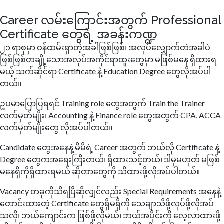
Career လမ်းကြောင်းအတွက် Professional
Certificate တွေရဲ့ အခန်းကဏ္ဍ
၂၁ ရာစုမှာ ဝန်ထမ်းရှာတဲ့အခါဖြစ်ဖြစ်၊ အလုပ်လျှောက်တဲအခါပဲ
ဖြစ်ဖြစ်တချို့သောအလုပ်အကိုင်ရာထူးတွေမှာ မဖြစ်မနေ ရှိထားရ
မယ့် သက်ဆိုင်ရာ Certificate နဲ့ Education Degree တွေလိုအပ်ပါ
တယ်။
ဥပမာပြောပြရရင် Training role တွေအတွက် Train the Trainer
လက်မှတ်မျိုး၊ Accounting နဲ့ Finance role တွေအတွက် CPA, ACCA
လက်မှတ်မျိုးတွေ လိုအပ်ပါတယ်။
Candidate တွေအနေနဲ့ မိမိရဲ့ Career အတွက် ဘယ်လို Certificate နဲ့
Degree တွေကအရေးကြီးတယ်၊ ရှိထားသင့်တယ်၊ ဒါမှမဟုတ် မဖြစ်
မနေရှိကိုရှိထားရမယ် ဆိုတာတွေကို သိထားဖို့လိုအပ်ပါတယ်။
Vacancy တခုကိုသိရပြီဆိုလျှင်လည်း Special Requirements အနေနဲ့
တောင်းထားတဲ့ Certificate တွေရှိမရှိကို သေချာသိဖို့လုပ်ဖို့လိုအပ်
သလို၊ ဘယ်ကျောင်းက ဖြစ်ဖို့လိုမယ်၊ ဘယ်အပိုင်းကို လေ့လာထားဖို့