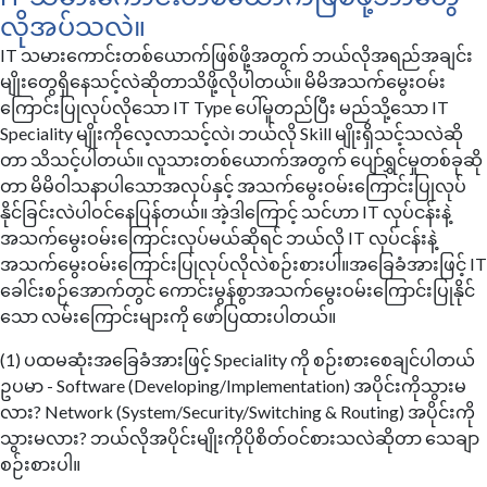
လိုအပ်သလဲ။
IT သမားကောင်းတစ်ယောက်ဖြစ်ဖို့အတွက် ဘယ်လိုအရည်အချင်း
မျိုးတွေရှိနေသင့်လဲဆိုတာသိဖို့လိုပါတယ်။ မိမိအသက်မွေးဝမ်း
ကြောင်းပြုလုပ်လိုသော IT Type ပေါ်မူတည်ပြီး မည်သို့သော IT
Speciality မျိုးကိုလေ့လာသင့်လဲ၊ ဘယ်လို Skill မျိုးရှိသင့်သလဲဆို
တာ သိသင့်ပါတယ်။ လူသားတစ်ယောက်အတွက် ပျော်ရွှင်မှုတစ်ခုဆို
တာ မိမိဝါသနာပါသောအလုပ်နှင့် အသက်မွေးဝမ်းကြောင်းပြုလုပ်
နိုင်ခြင်းလဲပါဝင်နေပြန်တယ်။ အဲ့ဒါကြောင့် သင်ဟာ IT လုပ်ငန်းနဲ့
အသက်မွေးဝမ်းကြောင်းလုပ်မယ်ဆိုရင် ဘယ်လို IT လုပ်ငန်းနဲ့
အသက်မွေးဝမ်းကြောင်းပြုလုပ်လိုလဲစဉ်းစားပါ။အခြေခံအားဖြင့် IT
ခေါင်းစဉ်အောက်တွင် ကောင်းမွန်စွာအသက်မွေးဝမ်းကြောင်းပြုနိုင်
သော လမ်းကြောင်းများကို ဖော်ပြထားပါတယ်။
(1) ပထမဆုံးအခြေခံအားဖြင့် Speciality ကို စဉ်းစားစေချင်ပါတယ်
ဥပမာ - Software (Developing/Implementation) အပိုင်းကိုသွားမ
လား? Network (System/Security/Switching & Routing) အပိုင်းကို
သွားမလား? ဘယ်လိုအပိုင်းမျိုးကိုပိုစိတ်ဝင်စားသလဲဆိုတာ သေချာ
စဉ်းစားပါ။