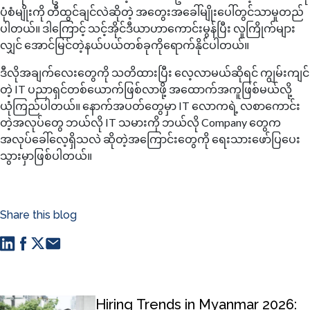
ပုံစံမျိုးကို တီထွင်ချင်လဲဆိုတဲ့ အတွေးအခေါ်မျိုးပေါ်တွင်သာမူတည်
ပါတယ်။ ဒါကြောင့် သင့်အိုင်ဒီယာဟာကောင်းမွန်ပြီး လူကြိုက်များ
လျှင် အောင်မြင်တဲ့နယ်ပယ်တစ်ခုကိုရောက်နိုင်ပါတယ်။
ဒီလိုအချက်လေးတွေကို သတိထားပြီး လေ့လာမယ်ဆိုရင် ကျွမ်းကျင်
တဲ့ IT ပညာရှင်တစ်ယောက်ဖြစ်လာဖို့ အထောက်အကူဖြစ်မယ်လို့
ယုံကြည်ပါတယ်။ နောက်အပတ်တွေမှာ IT လောကရဲ့ လစာကောင်း
တဲ့အလုပ်တွေ ဘယ်လို IT သမားကို ဘယ်လို Company တွေက
အလုပ်ခေါ်လေ့ရှိသလဲ ဆိုတဲ့အကြောင်းတွေကို ရေးသားဖော်ပြပေး
သွားမှာဖြစ်ပါတယ်။
Share this blog
Hiring Trends in Myanmar 2026: