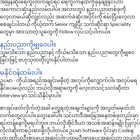
အမြန်ဆုံးရေကူးတက်ချင်ရင် ရေကူးကန်ထဲကိုခုန်ချခြင်းဟာ
အကောင်းဆုံးနည်းလမ်းပါပဲ။ အလားတူပဲ နည်းပညာတစ်ခုကို
လေ့လာမယ်ဆိုလျှင်လည်း အဆက်ခဲဆုံးအပိုင်းကို စမ်းပြီးလေ့လာ
စေချင်ပါတယ် ကိုယ့်ထက် Senior ကျပြီး သက်ဆိုင်ရာ Speciality
တွေမှာ အားသာတဲ့သူတွေကို Follow လုပ်သင့်ပါတယ်။
နည်းပညာကိုမျှဝေပါ။
သူမသိသော နည်းပညာနှင့် ကိုယ်မသိသော နည်းပညာတွေကိုမျှဝေ
ခြင်းဖြင့် ဗဟုသုတတိုးပွားနိုင်ပါတယ်။
မနိုင်ဝန်ထမ်းပါ။
ဥပမာ - ကိုယ်အရည်အချင်းမမှီတဲ့ အလုပ်ကိုလျှောက်ပါ။ အလုပ်မရ
နိုင်ပေမယ့်လည်း ဘယ်လိုအရာတွေကို လေ့လာသင့်သလဲဆိုတာ
Interview မှာ သင်သိနိုင်မှာပါ။
စာအုပ်ဖတ်လိုက်တဲ့အခါ တွေ့ရတဲ့အချက်များကို အလွတ်မမှတ်ဘဲ
လက်တွေ့လုပ်ပါ။ တွေးခေါ်ပါ။ သင်ဟာဒီအခြေအနေတစ်ခုတည်းမှာ
ရပ်တန့်နေလို့မရပါဘူး။ ဘယ်လိုအိုင်ဒီယာ အသစ်အဆန်းမျိုး ပြုလုပ်
လိုလဲဆိုတာစဉ်းစားဖို့လိုပါတယ်။ ဥပမာ Software ပိုင်းမှာ Coding
ဟာ ဒုတိယဦးစားပေးအဆင့်ပါ။ ပထမဦးစားပေးအဆင့်ဟာ ဘယ်လို