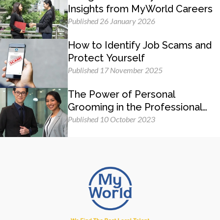
Insights from MyWorld Careers
Published 26 January 2026
How to Identify Job Scams and
Protect Yourself
Published 17 November 2025
The Power of Personal
Grooming in the Professional
Workplace
Published 10 October 2023