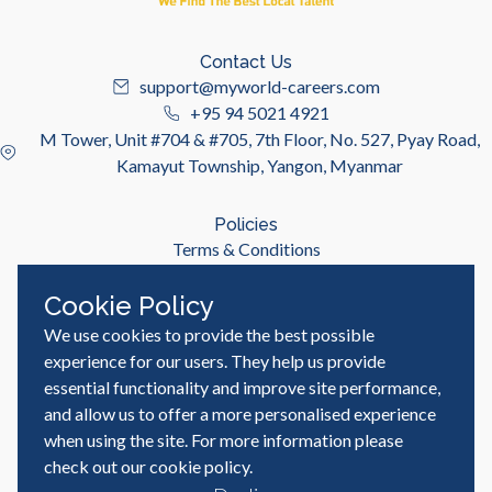
Contact Us
support@myworld-careers.com
+95 94 5021 4921
M Tower, Unit #704 & #705, 7th Floor, No. 527, Pyay Road,
Kamayut Township, Yangon, Myanmar
Policies
Terms & Conditions
Privacy Policy
Cookie Policy
We use cookies to provide the best possible
Useful Links
Job Seeker
experience for our users. They help us provide
Employer
essential functionality and improve site performance,
Blog & Resources
and allow us to offer a more personalised experience
when using the site. For more information please
check out our
cookie policy
.