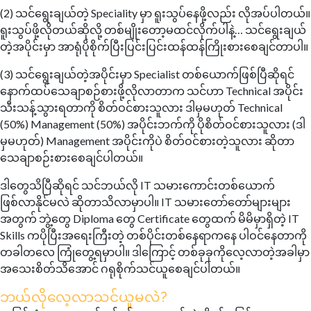
(2) သင်ရွေးချယ်တဲ့ Speciality မှာ ရူးသွပ်နေဖို့လည်း လိုအပ်ပါတယ်။
ရူးသွပ်ဖို့လိုတယ်ဆိုလို့ တစ်မျိုးတော့မထင်လိုက်ပါနဲ့… သင်ရွေးချယ်
တဲ့အပိုင်းမှာ အာရုံပိုစိုက်ပြီးပြင်းပြင်းထန်ထန်ကြိုးစားစေချင်တာပါ။
(3) သင်ရွေးချယ်တဲ့အပိုင်းမှာ Specialist တစ်ယောက်ဖြစ်ပြီဆိုရင်
နောက်ထပ်သေချာစဉ်စားဖို့လိုလာတာက သင်ဟာ Technical အပိုင်း
သီးသန့်သွားရတာကို စိတ်ဝင်စားသူလား ဒါမှမဟုတ် Technical
(50%) Management (50%) အပိုင်းဘက်ကို ပိုစိတ်ဝင်စားသူလား (ဒါ
မှမဟုတ်) Management အပိုင်းကိုပဲ စိတ်ဝင်စားတဲ့သူလား ဆိုတာ
သေချာစဉ်းစားစေချင်ပါတယ်။
ဒါတွေသိပြီဆိုရင် သင်ဘယ်လို IT သမားကောင်းတစ်ယောက်
ဖြစ်လာနိုင်မလဲ ဆိုတာသိလာမှာပါ။ IT သမားတော်တော်များများ
အတွက် ဘွဲ့တွေ Diploma တွေ Certificate တွေထက် မိမိမှာရှိတဲ့ IT
Skills ကပိုပြီးအရေးကြီးတဲ့ တစ်ပိုင်းတစ်နေရာကနေ ပါဝင်နေတာကို
တခါတလေ ကြုံတွေ့ရမှာပါ။ ဒါကြောင့် တစ်ခုခုကိုလေ့လာတဲ့အခါမှာ
အသေးစိတ်သိအောင် ဂရုစိုက်သင်ယူစေချင်ပါတယ်။
ဘယ်လိုလေ့လာသင်ယူမလဲ?