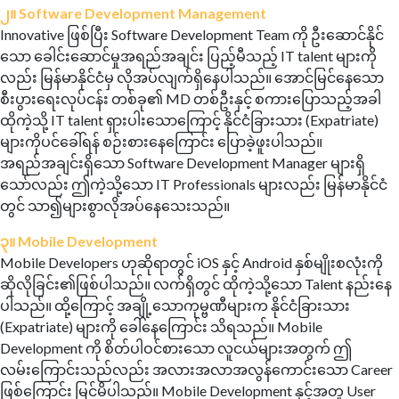
၂။ Software Development Management
Innovative ဖြစ်ပြီး Software Development Team ကို ဦးဆောင်နိုင်
သော ခေါင်းဆောင်မှုအရည်အချင်း ပြည့်မီသည့် IT talent များကို
လည်း မြန်မာနိုင်ငံမှ လိုအပ်လျက်ရှိနေပါသည်။ အောင်မြင်နေသော
စီးပွားရေးလုပ်ငန်း တစ်ခု၏ MD တစ်ဦးနှင့် စကားပြောသည့်အခါ
ထိုကဲ့သို့ IT talent ရှားပါးသောကြောင့် နိုင်ငံခြားသား (Expatriate)
များကိုပင်ခေါ်ရန် စဉ်းစားနေကြောင်း ပြောခဲ့ဖူးပါသည်။
အရည်အချင်းရှိသော Software Development Manager များရှိ
သော်လည်း ဤကဲ့သို့သော IT Professionals များလည်း မြန်မာနိုင်ငံ
တွင် သာ၍များစွာလိုအပ်နေသေးသည်။
၃။ Mobile Development
Mobile Developers ဟုဆိုရာတွင် iOS နှင့် Android နှစ်မျိုးစလုံးကို
ဆိုလိုခြင်း၏ဖြစ်ပါသည်။ လက်ရှိတွင် ထိုကဲ့သို့သော Talent နည်းနေ
ပါသည်။ ထို့ကြောင့် အချို့သောကုမ္ဗဏီများက နိုင်ငံခြားသား
(Expatriate) များကို ခေါ်နေကြောင်း သိရသည်။ Mobile
Development ကို စိတ်ပါဝင်စားသော လူငယ်များအတွက် ဤ
လမ်းကြောင်းသည်လည်း အလားအလာအလွန်ကောင်းသော Career
ဖြစ်ကြောင်း မြင်မိပါသည်။ Mobile Development နှင့်အတူ User