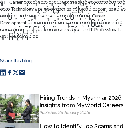
ရှိ IT Career သွားလိုသော လူငယ်များအနေဖြင့် လေ့လာသင်ယူ သင့်
သော Technology များဖြစ်ကြောင်း အကြံပြုလိုပါသည်။့ အပေါ်မှာ
ဖောပြသွားတဲ့ အချက်တွေပေါ်မူတည်ပြီး ကိုယ့်ရဲ့ Career
Development ပိုင်းအတွက် လိုအပ်နေတာတွေကို ဖြည့်နိုင်အောင် မျှ
ဝေပးလိုက်ရခြင်းဖြစ်ပါတယ်။ အောင်မြင်သော IT Professionals
များ ဖြစ်နိုင်ကြပါစေ။
Share this blog
Hiring Trends in Myanmar 2026:
Insights from MyWorld Careers
Published 26 January 2026
How to Identify Job Scams and