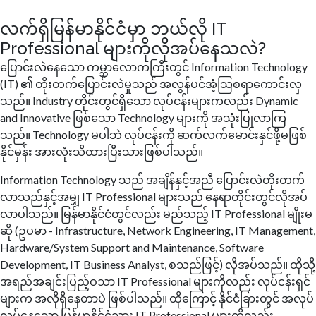
လက်ရှိမြန်မာနိုင်ငံမှာ ဘယ်လို IT
Professional များကိုလိုအပ်နေသလဲ?
ပြောင်းလဲနေသော ကမ္ဘာလောကကြီးတွင် Information Technology
(IT) ၏ တိုးတက်ပြောင်းလဲမှုသည် အလွန်ပင်အံ့သြစရာကောင်းလှ
သည်။ Industry တိုင်းတွင်ရှိသော လုပ်ငန်းများကလည်း Dynamic
and Innovative ဖြစ်သော Technology များကို အသုံးပြုလာကြ
သည်။ Technology မပါဘဲ လုပ်ငန်းကို ဆက်လက်မောင်းနှင်ဖို့မဖြစ်
နိုင်မှန်း အားလုံးသိထားပြီးသားဖြစ်ပါသည်။
Information Technology သည် အချိန်နှင့်အညီ ပြောင်းလဲတိုးတက်
လာသည်နှင့်အမျှ IT Professional များသည် နေရာတိုင်းတွင်လိုအပ်
လာပါသည်။ မြန်မာနိုင်ငံတွင်လည်း မည်သည့် IT Professional မျိုးမ
ဆို (ဥပမာ - Infrastructure, Network Engineering, IT Management,
Hardware/System Support and Maintenance, Software
Development, IT Business Analyst, စသည်ဖြင့်) လိုအပ်သည်။ ထိုသို့
အရည်အချင်းပြည့်ဝသာ IT Professional များကိုလည်း လုပ်ငန်းရှင်
များက အလိုရှိနေတာပဲ ဖြစ်ပါသည်။ ထိုကြောင့် နိုင်ငံခြားတွင် အလုပ်
လုပ်နေသော မြန်မာနိုင်ငံသား IT Professional များကိုလည်း