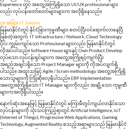
Experience တွင် အတွေ့အကြုံရှိသော UI/UX professional များ
လည်း လုပ်ငန်းတော်တော်များများက အလိုရှိနေသည်။
၄။ အခြား IT Talents
မြန်မာနိုင်ငံတွင် နိုင်ငံခြားကုမ္ဗဏီများ စတင်ပြီးဝင်ရောက်လာနေပြီ
ဖြစ်တဲ့အတွက် IT Infrastructure / Network, Cloud Technology
ပိုင်း ကျွမ်းကျင်သော Professional များလည်း မြန်မာနိုင်ငံတွင်
လိုအပ်ပါသည်။ Software House များနှင့် Own Product Develop
လုပ်သော လုပ်ငန်းရှင်များက အတွေ့အကြုံရင့်ကျက်ပြီး
အရည်အချင်းရှိသော Project Manager များကို လိုအပ်လျက်ရှိ
ပါသည်။ အထူးသဖြင့် Agile / Scrum methodology အတွေ့အကြုံရှိ
သောသူများကို ကြိုဆိုလေ့ရှိပါသည်။ ERP Implementation
အတွေ့အကြုံရှိသော IT Manager များကိုလည်း အချို့သော ကုမ္ဗဏီ
များကအလိုရှိပါသည်။
နောက်ဆုံးအနေဖြင့် မြန်မာနိုင်ငံတွင် မကြာမီတွင်ကျယ်လာနိုင်သော
လုပ်ငန်းများကို သုံးသပ်ကြည့်ရာတွင် Artificial Intelligence, IoT
(Internet of Things), Progressive Web Applications, Gaming
Technology, Augmented Reality စသည့်အရာများသည် မြန်မာနိုင်ငံ