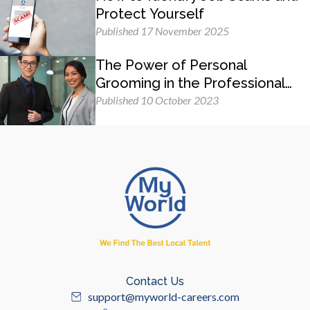
Protect Yourself
Published 17 November 2025
The Power of Personal
Grooming in the Professional
Workplace
Published 10 October 2023
Contact Us
support@myworld-careers.com