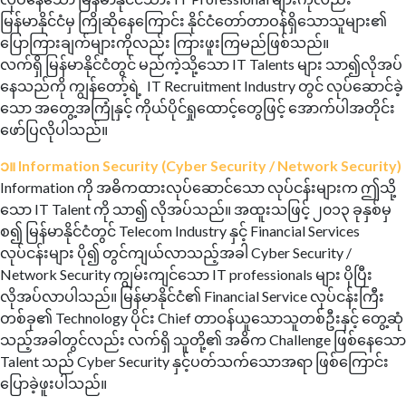
မြန်မာနိုင်ငံမှ ကြိုဆိုနေကြောင်း နိုင်ငံတော်တာဝန်ရှိသောသူများ၏
ပြောကြားချက်များကိုလည်း ကြားဖူးကြမည်ဖြစ်သည်။
လက်ရှိ မြန်မာနိုင်ငံတွင် မည်ကဲ့သို့သော IT Talents များ သာ၍လိုအပ်
နေသည်ကို ကျွန်တော့်ရဲ့ IT Recruitment Industry တွင် လုပ်ဆောင်ခဲ့
သော အတွေ့အကြုံနှင့် ကိုယ်ပိုင်ရှုထောင့်တွေဖြင့် အောက်ပါအတိုင်း
ဖော်ပြလိုပါသည်။
၁။ Information Security (Cyber Security / Network Security)
Information ကို အဓိကထားလုပ်ဆောင်သော လုပ်ငန်းများက ဤသို့
သော IT Talent ကို သာ၍ လိုအပ်သည်။ အထူးသဖြင့် ၂၀၁၃ ခုနှစ်မှ
စ၍ မြန်မာနိုင်ငံတွင် Telecom Industry နှင့် Financial Services
လုပ်ငန်းများ ပို၍ တွင်ကျယ်လာသည့်အခါ Cyber Security /
Network Security ကျွမ်းကျင်သော IT professionals များ ပိုပြီး
လိုအပ်လာပါသည်။ မြန်မာနိုင်ငံ၏ Financial Service လုပ်ငန်းကြီး
တစ်ခု၏ Technology ပိုင်း Chief တာဝန်ယူသောသူတစ်ဦးနှင့် တွေ့ဆုံ
သည့်အခါတွင်လည်း လက်ရှိ သူတို့၏ အဓိက Challenge ဖြစ်နေသော
Talent သည် Cyber Security နှင့်ပတ်သက်သောအရာ ဖြစ်ကြောင်း
ပြောခဲ့ဖူးပါသည်။