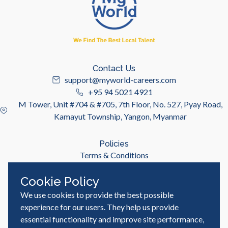
Contact Us
support@myworld-careers.com
+95 94 5021 4921
M Tower, Unit #704 & #705, 7th Floor, No. 527, Pyay Road,
Kamayut Township, Yangon, Myanmar
Policies
Terms & Conditions
Privacy Policy
Cookie Policy
We use cookies to provide the best possible
Useful Links
Job Seeker
experience for our users. They help us provide
Employer
essential functionality and improve site performance,