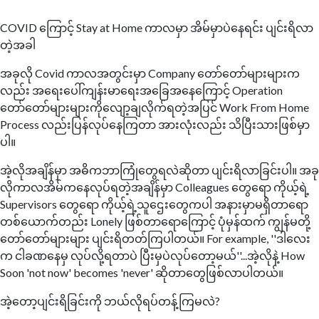
COVID ကြောင့် Stay at Home ကာလမှာ အိမ်မှာပဲနေရင်း ပျင်းရိလာ
တဲ့အခါ
အခုလို Covid ကာလအတွင်းမှာ Company တော်တော်များများက
လည်း အရေးပေါ်ကျန်းမာရေးအခြေအနေကြောင့် Operation
တော်တော်များများကိုလျော့ချလိုက်ရတဲ့အပြင် Work From Home
Process လည်းပြန်လုပ်နေကြတာ အားလုံးလည်း သိပြီးသားဖြစ်မှာ
ပါ။
အဲ့လိုအချိန်မှာ အဓိကဘာကြုံတွေရလဲဆိုတာ ပျင်းရိလာခြင်းပါ။ အခု
လိုကာလအိမ်ကနေလုပ်ရတဲ့အချိန်မှာ Colleagues တွေရော ကိုယ့်ရဲ့
Supervisors တွေရော ကိုယ့်ရဲ့သူဌေးတွေကပါ အနားမှာမရှိတာရော
တစ်ယောက်တည်း Lonely ဖြစ်တာရောကြောင့် ပုံမှန်ထက် ကျွန်မတို့
တော်တော်များများ ပျင်းရိတတ်ကြပါတယ်။ For example, ''ဒါလေး
က ငါခဏနေမှ လုပ်လို့ရတာပဲ ပြီးမှပဲလုပ်တော့မယ်''...အဲ့လိုနဲ့ How
Soon 'not now' becomes 'never' ဆိုတာတွေဖြစ်လာပါတယ်။
အဲ့တော့ပျင်းရိခြင်းကို ဘယ်လိုရပ်တန့်ကြမလဲ?