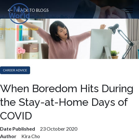
BACK TO BLOGS
CAREER ADVICE
When Boredom Hits During
the Stay-at-Home Days of
COVID
Date Published
23 October 2020
Author
Kira Cho