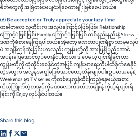
စိတ်တွေကို အမြဲတမ်းမပျင်းရိစေတာမျိုးဖြစ်စေပါတယ်။
(6) Be accepted or Truly appreciate your lazy time
တခါတလေ လူတိုင်းက အလုပ်ကြောင့်ပဲဖြစ်ဖြစ်၊ Relationship
ကြောင့်ပဲဖြစ်ဖြစ်၊ Family ကြောင့်ပဲဖြစ်ဖြစ် တစ်နည်းနည်းနဲ့ Stress
ဒဏ်ကိုခံစားနေကြရပါတယ်။ အဲ့တော့ ခဏတာပျင်းရိစွာ ဘာမှမလုပ်
ပဲ အချိန်ကုန်ဆုံးခြင်းဟာလည်း ကျွန်မတို့ကို အားပြန်ပြည့်အောင်
အပန်းပြေအောင်လုပ်ပေးနိုင်ပါတယ်။ ဒါပေမယ့် ပျင်းရိခြင်းဟာ
ကျွန်မတို့ကို ထုံထိုင်းစေနိုင်တဲ့အပြင် ကျန်းမာရေးကိုပါထိခိုက်စေနိုင်
တဲ့အတွက် အလွန်အကျွံမဖြစ်အာင်တော့ထိန်းချုပ်ပါ။ ဥပမာအနေနဲ့
Weekends မှာ TV series ကိုတစ်နေကုန်ထိုင်ကြည့်နေမယ့်အစား
ကိုယ့်ကြိုက်တဲ့စာအုပ်ကိုခဏလောက်ဖတ်တာမျိုးနဲ့ ကိုယ့်ရဲ့ပျင်းရိ
ခြင်းကို Enjoy လုပ်နိုင်ပါတယ်။
Share this blog