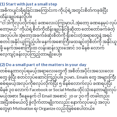
(1) Start with just a small step
အဓိကပျင်းရိရခြင်းအကြောင်းက ကိုယ့်ရဲ့အတွင်းစိတ်ကခုခံပြီး
ထိန်းချုပ်နေလို့ပါ။
"ငါ ဒါကိုလုပ်လိုက်ရင် ခဏလေးပဲကြာမှာပါ..အဲ့တော့ ခဏနေမှပဲ လုပ်
တော့မယ်'' ကိုယ်ရဲ့စိတ်ကိုထိန်းချုပ်နိုင်ဖို့ဆိုတာ တော်တော်ခက်ခဲတဲ့
အလုပ်ပါ။ အဲ့တော့အခက်ခဲဆုံးစိတ်ကို ရိုးစင်းတဲ့အရာတွေနဲ့ အရင်
စတင်အနိုင်ယူကြည့်ပါ။ မနက်အစောကြီးမထချင်တဲ့စိတ်ကို အနိုင်ယူ
ဖို့ မနက်အစောကြီးထ လန်းဆန်းသွားအောင် ၁၀ မိနစ် လောက်
လေ့ကျင့်ခန်းလုပ်ကြည့်တာမျိုးပေါ့။
(2) Do a small part of the matters in your day
တစ်နေ့တာလုပ်ရမယ့်အရာလေးတွေကို အစိတ်အပိုင်းအသေးလေး
တွေ ခွဲပြီး စတင်လုပ်ဆောင်ကြည့်ပါ။ ဥပမာ.. Emails တွေ အများကြီး
စစ်ရမယ့်အလုပ်ကိုစလုပ်လိုက်ပြီး ၅ မိနစ်လောက်လုပ် ခဏရပ်ပြီး
မိနစ် ၃၀ လောက် Facebook or Social Media ထိုင်သုံးနေတာမျိုးလုပ်
မယ့်အစား ဒီနေ့မနက် ငါ Email အစောင် ၂၀ or ၃၀ ကို တခါတည်း
အပြီးစစ်မယ်လို့ ခွဲလိုက်တာမျိုးကလည်း နောက်လုပ်မယ့် အလုပ်
တွေမှာ Motivation ရ၊ Organize လည်းဖြစ်စေပါတယ်။