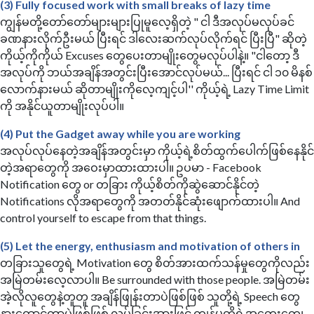
(3) Fully focused work with small breaks of lazy time
ကျွန်မတို့တော်တော်များများပြုမူလေ့ရှိတဲ့ " ငါ ဒီအလုပ်မလုပ်ခင်
ခဏနားလိုက်ဦးမယ် ပြီးရင် ဒါလေးဆက်လုပ်လိုက်ရင် ပြီးပြီ" ဆိုတဲ့
ကိုယ့်ကိုကိုယ် Excuses တွေပေးတာမျိုးတွေမလုပ်ပါနဲ့။ "ငါတော့ ဒီ
အလုပ်ကို ဘယ်အချိန်အတွင်းပြီးအောင်လုပ်မယ်... ပြီးရင် ငါ ၁၀ မိနစ်
လောက်နားမယ် ဆိုတာမျိုးကိုလေ့ကျင့်ပါ'' ကိုယ့်ရဲ့ Lazy Time Limit
ကို အနိုင်ယူတာမျိုးလုပ်ပါ။
(4) Put the Gadget away while you are working
အလုပ်လုပ်နေတဲ့အချိန်အတွင်းမှာ ကိုယ့်ရဲ့စိတ်ထွက်ပေါက်ဖြစ်နေနိုင်
တဲ့အရာတွေကို အဝေးမှာထားထားပါ။ ဥပမာ - Facebook
Notification တွေ or တခြား ကိုယ့်စိတ်ကိုဆွဲဆောင်နိုင်တဲ့
Notifications လိုအရာတွေကို အတတ်နိုင်ဆုံးဖျောက်ထားပါ။ And
control yourself to escape from that things.
(5) Let the energy, enthusiasm and motivation of others in
တခြားသူတွေရဲ့ Motivation တွေ စိတ်အားထက်သန်မှုတွေကိုလည်း
အမြဲတမ်းလေ့လာပါ။ Be surrounded with those people. အမြဲတမ်း
အဲ့လိုလူတွေနဲ့တူတူ အချိန်ဖြုန်းတာပဲဖြစ်ဖြစ် သူတို့ရဲ့ Speech တွေ
နားထောင်တာပဲဖြစ်ဖြစ် လုပ်ခြင်းအားဖြင့် ကျွန်မတို့ရဲ့အတွေးတွေ၊