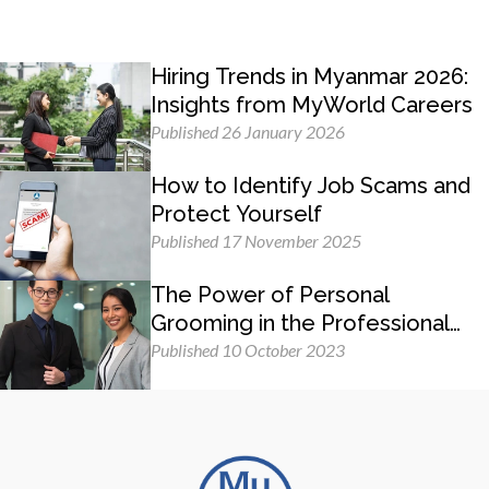
Hiring Trends in Myanmar 2026:
Insights from MyWorld Careers
Published 26 January 2026
How to Identify Job Scams and
Protect Yourself
Published 17 November 2025
The Power of Personal
Grooming in the Professional
Workplace
Published 10 October 2023