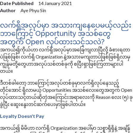
Date Published
14 January 2021
Author
Aye Phyu Sin
လက်ရှိအလုပ်မှာ အသားကျနေပေမယ့်လည်း
ဘာကြောင့် Opportunity အသစ်တွေ
အတွက် Open လုပ်ထားသင့်သလဲ?
အကယ်၍ကိုယ်ဟာ လက်ရှိအလုပ်မှာအခြေကျလာပြီလို့ ခံစားရတာ
ပဲဖြစ်ဖြစ်၊ လက်ရှိ Organization နဲ့အသားမကျတာပဲဖြစ်ဖြစ်ရှိလာမှ
ကျွန်မတို့တွေဟာအလုပ်သစ်တစ်ခုကို စပြီးရှာဖြစ်ကြတာများပါ
တယ်။
ဒီတစ်ခါတော့ ဘာကြောင့်အလုပ်တစ်ခုမှာလက်ရှိလုပ်နေသည့်
တိုင်အောင် ရှိလာမယ့် Opportunities အသစ်လေးတွေအတွက် Open
လုပ်ထားသင့်တယ်ဆိုတဲ့အကြောင်းအရာလေးကို Reason လေး (၅) ခု
ခွဲပြီး ဆွေးနွေးတင်ဆက်ပေးမှာဖြစ်ပါတယ်။
​Loyalty Doesn't Pay
အကယ်၍ မိမိဟာ လက်ရှိ Organization အပေါ်မှာ သစ္စာရှိရှိနဲ့ အချိန်