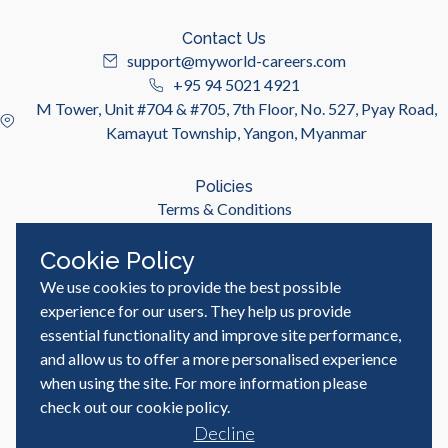
Contact Us
support@myworld-careers.com
+95 94 5021 4921
M Tower, Unit #704 & #705, 7th Floor, No. 527, Pyay Road,
Kamayut Township, Yangon, Myanmar
Policies
Terms & Conditions
Privacy Policy
Cookie Policy
We use cookies to provide the best possible
Useful Links
Job Seeker
experience for our users. They help us provide
Employer
essential functionality and improve site performance,
Blog & Resources
and allow us to offer a more personalised experience
when using the site. For more information please
check out our
cookie policy
.
Decline
© MyWorld Careers Myanmar | All rights reserved