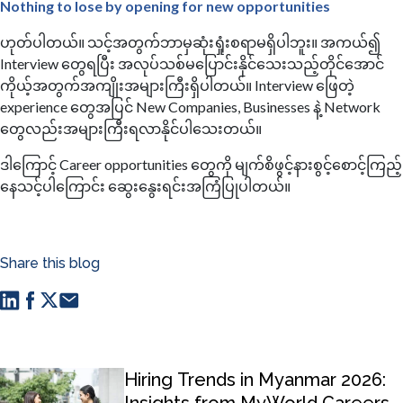
​Nothing to lose by opening for new opportunities
ဟုတ်ပါတယ်။ သင့်အတွက်ဘာမှဆုံးရှုံးစရာမရှိပါဘူး။ အကယ်၍
Interview တွေရပြီး အလုပ်သစ်မပြောင်းနိုင်သေးသည့်တိုင်အောင်
ကိုယ့်အတွက်အကျိုးအများကြီးရှိပါတယ်။ Interview ဖြေတဲ့
experience တွေအပြင် New Companies, Businesses နဲ့ Network
တွေလည်းအများကြီးရလာနိုင်ပါသေးတယ်။ ​
ဒါကြောင့် Career opportunities တွေကို မျက်စိဖွင့်နားစွင့်စောင့်ကြည့်
နေသင့်ပါကြောင်း ဆွေးနွေးရင်းအကြံပြုပါတယ်။
Share this blog
Hiring Trends in Myanmar 2026: