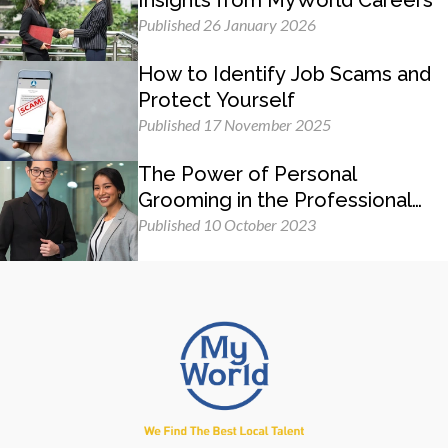
Insights from MyWorld Careers
Published 26 January 2026
How to Identify Job Scams and
Protect Yourself
Published 17 November 2025
The Power of Personal
Grooming in the Professional
Workplace
Published 10 October 2023