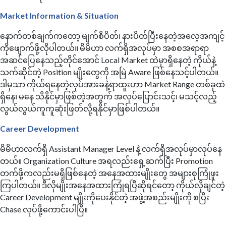
Market Information & Situation
နောက်တစ်ချက်ကတော့ မျက်စိပိတ်၊ နားပိတ်ပြီးနေတဲ့အလေ့အကျင့်
ကိုဖျောက်ဖို့လိုပါတယ်။ မိမိဟာ လက်ရှိအလုပ်မှာ အစစအရာရာ
အဆင်ပြေနေသည့်တိုင်အောင် Local Market ထဲမှာရှိနေတဲ့ ကိုယ်နဲ့
သက်ဆိုင်တဲ့ Position မျိုးတွေကို အမြဲ Aware ဖြစ်နေသင့်ပါတယ်။
ဒါမှသာ ကိုယ်ရနေတဲ့လုပ်အားခနဲ့ရာထူးဟာ Market Range တစ်ခုထဲ
ရှိနေ၊ မနေ သိနိုင်မှာဖြစ်တဲ့အတွက် အလုပ်ပြောင်းသင့်၊ မသင့်လည့်
လွယ်လွယ်ကူကူဆုံးဖြတ်လို့ရနိုင်မှာဖြစ်ပါတယ်။ ​
Career Development
မိမိဟာလက်ရှိ Assistant Manager Level နဲ့ လက်ရှိအလုပ်မှာလုပ်နေ
တယ်။ Organization Culture အရလည်းရှေ့ဆက်ပြီး Promotion
တက်ဖို့ကလည်းမရှိဖြစ်နေတဲ့ အနေအထားမျိုးတွေ အများစုကြုံဖူး
ကြပါတယ်။ ဒီလိုမျိုးအနေအထားကြုံရပြီဆိုရင်တော့ ကိုယ်လိုချင်တဲ့
Career Development မျိုးကိုပေးနိုင်တဲ့ အဖွဲ့အစည်းမျိုးကို စပြီး
Chase လုပ်ဖို့ကောင်းပါပြီ။