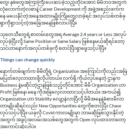
တွေ၊ နှစ်တွေအကြာကြီးပေးဆပ်ခဲ့သည့်တိုင်အောင် မိမိဘဝအတွက်
လုံလောက်တဲ့လစာနဲ့ Career Development ကို အဖွဲ့အစည်းဖက်က
နေ မပေးနိုင်တဲ့အနေအထားမျိုးကြုံတွေ့လာခဲ့ရင် အလုပ်သစ်တစ်ခု
ရှာကိုရှာသင့်တဲ့အခြေအနေဖြစ်လာပါပြီ။
သုတေသီတွေရဲ့စာတမ်းတွေအရ Average 2.4 years or Less အလုပ်
လုပ်ခဲ့ပြီးလို့ Same Position or Same Salary ဖြစ်နေမယ်ဆိုရင်တော့
သင်ဟာနောက်အလုပ်တစ်ခုကို စတင်ပြီးရှာဖွေသင့်ပါပြီ။ ​
Things can change quickly
နောက်တစ်ချက်က မိမိတို့ရဲ့ Organization အကြောင်းကိုလည်းအမြဲ
မပြတ်လေ့လာထားဖို့လိုပါတယ်။ လက်ရှိ ကိုယ်လုပ်နေတဲ့ ဌာနက
Business နဲ့မဆိုင်တဲ့ဌာနဖြစ်သည့်တိုင်အောင် မိမိ Organization ဟာ
Profit ဖြစ်နေ၊ မနေ ကိုအမြဲလေ့လာထားသင့်ပါတယ်။ အကယ်၍
Organization ဟာ Stability လျော့နဲလာပြီလို့ မိမိအနေနဲ့ခံစားမိလာ
တာမျိုးဆိုရင်လည်း New Opportunities တွေကိုစတင်ပြီး Chase
လုပ်သင့်ပါပြီ။ ယခုလို Covid ကာလမျိုးမှာ ဘာမဆိုဖြစ်သွားနိုင်တဲ့
အတွက် အခွင့်အလမ်းအသစ်တွေအတွက် Open လုပ်ထားတာတော့
အကောင်းဆုံးပါပဲ။ ​