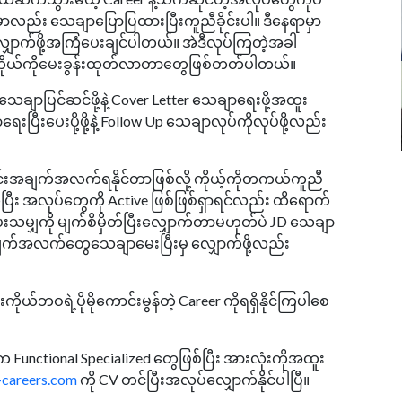
ရာမှာလည်း သေချာပြောပြထားပြီးကူညီခိုင်းပါ။ ဒီနေရာမှာ
လျှောက်ဖို့အကြံပေးချင်ပါတယ်။ အဲဒီလုပ်ကြတဲ့အခါ
ယ့်ကိုယ်ကိုမေးခွန်းထုတ်လာတာတွေဖြစ်တတ်ပါတယ်။
ေချာပြင်ဆင်ဖို့နဲ့ Cover Letter သေချာရေးဖို့အထူး
ပြီးပေးပို့ဖို့နဲ့ Follow Up သေချာလုပ်ကိုလုပ်ဖို့လည်း
းသတင်းအချက်အလက်ရနိုင်တာဖြစ်လို့ ကိုယ့်ကိုတကယ်ကူညီ
ယ်ပြီး အလုပ်တွေကို Active ဖြစ်ဖြစ်ရှာရင်လည်း ထိရောက်
းသမျှကို မျက်စိမှိတ်ပြီးလျှောက်တာမဟုတ်ပဲ JD သေချာ
းအချက်အလက်တွေသေချာမေးပြီးမှ လျှောက်ဖို့လည်း
ဘဝရဲ့ပိုမိုကောင်းမွန်တဲ့ Career ကိုရရှိနိုင်ကြပါစေ
 Functional Specialized တွေဖြစ်ပြီး အားလုံးကိုအထူး
careers.com
ကို CV တင်ပြီးအလုပ်လျှောက်နိုင်ပါပြီ။