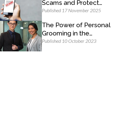
Scams and Protect
Yourself
Published 17 November 2025
The Power of Personal
Grooming in the
Professional Workplace
Published 10 October 2023