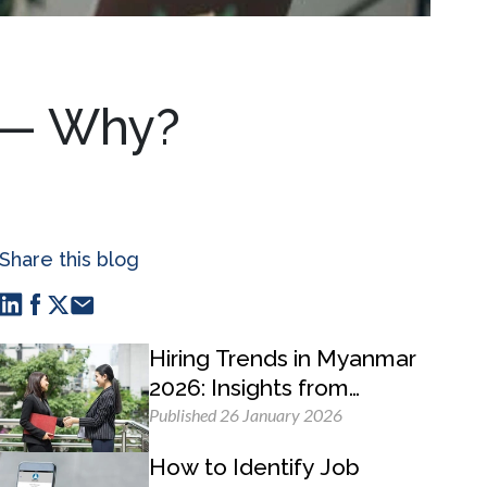
b — Why?
Share this blog
Hiring Trends in Myanmar
2026: Insights from
MyWorld Careers
Published 26 January 2026
How to Identify Job