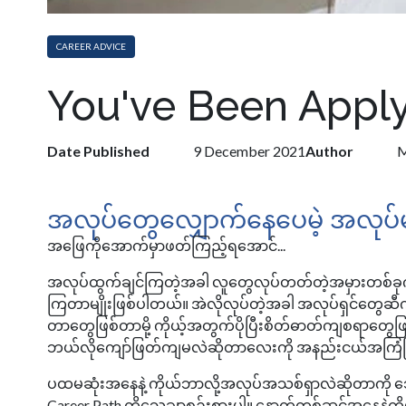
CAREER ADVICE
You've Been Apply
Date Published
9 December 2021
Author
M
အလုပ်တွေလျှောက်နေပေမဲ့ အလုပ
အဖြေကိုအောက်မှာဖတ်ကြည့်ရအောင်... ​
အလုပ်ထွက်ချင်ကြတဲ့အခါ လူတွေလုပ်တတ်တဲ့အမှားတစ်ခုက 
ကြတာမျိုးဖြစ်ပါတယ်။ အဲလိုလုပ်တဲ့အခါ အလုပ်ရှင်တွေဆီက
တာတွေဖြစ်တာမို့ ကိုယ့်အတွက်ပိုပြီးစိတ်ဓာတ်ကျစရာတွေဖ
ဘယ်လိုကျော်ဖြတ်ကျမလဲဆိုတာလေးကို အနည်းငယ်အကြံပြ
ပထမဆုံးအနေနဲ့ ကိုယ်ဘာလို့အလုပ်အသစ်ရှာလဲဆိုတာကို သ
Career Path ကိုသေချာစဉ်းစားပါ။ နောက်တစ်ဆင့်အနေနဲ့ကို