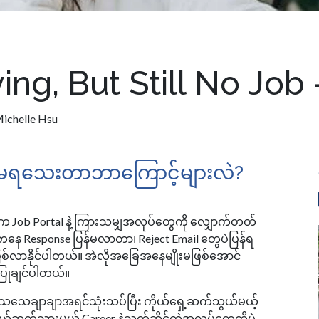
ing, But Still No Jo
ichelle Hsu
်မရသေးတာဘာကြောင့်များလဲ?
Job Portal နဲ့ ကြားသမျှအလုပ်တွေကို လျှောက်တတ်
နေ Response ပြန်မလာတာ၊ Reject Email တွေပဲပြန်ရ
ြစ်လာနိုင်ပါတယ်။ အဲလိုအခြေအနေမျိုးမဖြစ်အောင်
ုချင်ပါတယ်။ ​
ေသေချာချာအရင်သုံးသပ်ပြီး ကိုယ်ရှေ့ဆက်သွယ်မယ့်
ယ်ဆက်သွားမယ့် Career နဲ့သက်ဆိုင်တဲ့အလုပ်တွေကိုပဲ