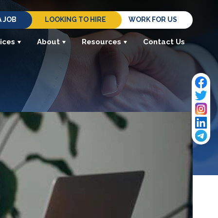
A JOB
LOOKING TO HIRE
WORK FOR US
ices
About
Resources
Contact Us