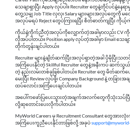
သေချာရှာပြီး Apply လုပ်ပါ။ Recruiter တွေနဲ့တိုင်ပင်နဲ့နေ
တွေ့သမျှ Job Title လှလှ၊ Salary များများအလုပ်တွေကို မ
အလုပ်မရပဲ Reject တွေပဲကြားရပြီး စိတ်ဓာတ်ကျပြီး ကို
​ကိုယ်နဲ့ကိုက်ညီတဲ့အလုပ်ကိုလျှောက်တဲ့အခါမှာလည်း CV ကိုသ
လိုအပ်ပါတယ်။ Position apply လုပ်တဲ့အခါမှာ Email သေချာရေး
တိုက်တွန်းချင်ပါတယ်။ ​
Recruiter များနဲ့ချိတ်ဆက်ပြီးအလုပ်ရှာတဲ့အခါ ပိုမိုပြီ
အကြံပေးနိုင်တဲ့ Skillful Recruiter တွေနဲ့အနီးကပ် ဆက်သွ
တဲ့ နည်းလမ်းတစ်ခုဖြစ်ပါတယ်။ Recruiter တွေ မိတ်ဆက်ပေ
မေးပြီး Review လုပ်ဖို့၊ Company Background နဲ့ တခြာ
ထပ်လောင်းအကြံပေးချင်ပါတယ်။ ​
အပေါ်ကဖော်ပြပေးသွားတဲ့အချက်အလက်တွေကိုသုံးသပ်ပြီးကိုယ်
လို့ဆုတောင်းပေးလိုက်ပါတယ်။ ​
MyWorld Careers မှ Recruitment Consultant တွေအားလုံးက
အကြံပေးကူညီပေးနိုင်တာဖြစ်လို့ အခုပဲ
support@myworld-