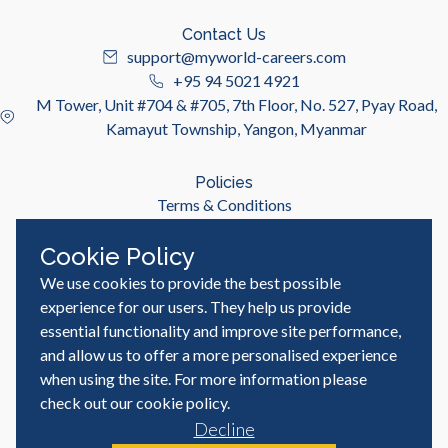
Contact Us
support@myworld-careers.com
+95 94 5021 4921
M Tower, Unit #704 & #705, 7th Floor, No. 527, Pyay Road,
Kamayut Township, Yangon, Myanmar
Policies
Terms & Conditions
Privacy Policy
Cookie Policy
We use cookies to provide the best possible
Useful Links
Job Seeker
experience for our users. They help us provide
Employer
essential functionality and improve site performance,
Blog & Resources
and allow us to offer a more personalised experience
when using the site. For more information please
check out our
cookie policy
.
Decline
© MyWorld Careers Myanmar | All rights reserved