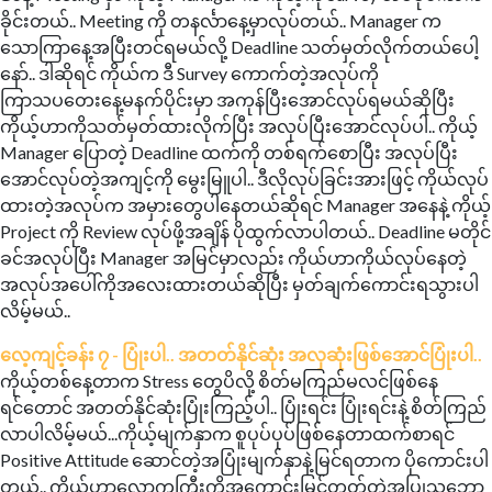
ခိုင်းတယ်.. Meeting ကို တနင်္လာနေ့မှာလုပ်တယ်.. Manager က
သောကြာနေ့အပြီးတင်ရမယ်လို့ Deadline သတ်မှတ်လိုက်တယ်ပေါ့
နော်.. ဒါဆိုရင် ကိုယ်က ဒီ Survey ကောက်တဲ့အလုပ်ကို
ကြာသပတေးနေ့မနက်ပိုင်းမှာ အကုန်ပြီးအောင်လုပ်ရမယ်ဆိုပြီး
ကိုယ့်ဟာကိုသတ်မှတ်ထားလိုက်ပြီး အလုပ်ပြီးအောင်လုပ်ပါ.. ကိုယ့်
Manager ပြောတဲ့ Deadline ထက်ကို တစ်ရက်စောပြီး အလုပ်ပြီး
အောင်လုပ်တဲ့အကျင့်ကို မွေးမြူပါ.. ဒီလိုလုပ်ခြင်းအားဖြင့် ကိုယ်လုပ်
ထားတဲ့အလုပ်က အမှားတွေပါနေတယ်ဆိုရင် Manager အနေနဲ့ ကိုယ့်
Project ကို Review လုပ်ဖို့အချိန် ပိုထွက်လာပါတယ်.. Deadline မတိုင်
ခင်အလုပ်ပြီး Manager အမြင်မှာလည်း ကိုယ်ဟာကိုယ်လုပ်နေတဲ့
အလုပ်အပေါ်ကိုအလေးထားတယ်ဆိုပြီး မှတ်ချက်ကောင်းရသွားပါ
လိမ့်မယ်..
လေ့ကျင့်ခန်း ၇ - ပြုံးပါ.. အတတ်နိုင်ဆုံး အလှဆုံးဖြစ်အောင်ပြုံးပါ..
ကိုယ့်တစ်နေ့တာက Stress တွေပိလို့ စိတ်မကြည်မလင်ဖြစ်နေ
ရင်တောင် အတတ်နိုင်ဆုံးပြုံးကြည့်ပါ.. ပြုံးရင်း ပြုံးရင်းနဲ့ စိတ်ကြည်
လာပါလိမ့်မယ်...ကိုယ့်မျက်နှာက စူပုပ်ပုပ်ဖြစ်နေတာထက်စာရင်
Positive Attitude ဆောင်တဲ့အပြုံးမျက်နှာနဲ့မြင်ရတာက ပိုကောင်းပါ
တယ်.. ကိုယ်ဟာလောကကြီးကိုအကောင်းမြင်တတ်တဲ့အပြုသဘော