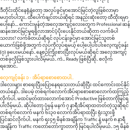
ဒီတိုင်းထိုင်နေရုံနဲ့တော့ အလုပ်ခွင်မှာအောင်မြင်တဲ့လူဖြစ်လာမှာ
မဟုတ်ပါဘူး.. ထီပေါက်ချင်တယ်ဆိုရင် အနည်းဆုံးတော့ ထီထိုးရမှာ
ပေါ့နော်.... ကောင်းမွန်တဲ့အလေ့အကျင့်လေးတွေက Professional ဆန်
ဆန်အောင်မြင်မှုရရှိလာအာင်ပံ့ပိုးပေးနိုင်တယ်ဆိုတာ လက်ခံပါ
သလား? လက်ခံတယ်ဆိုရင် လုပ်ငန်းခွင်မှာ အောင်မြင်သူတစ်
ယောက်ဖြစ်ဖို့အတွက် လုပ်ကိုလုပ်ရမယ့် ပေါ့ပေါ့ပါးပါးလေ့ကျင့်ခန်း
(၇) ခုပေးမယ်နော်.. နေ့စဉ်ကြိုးစားပြီးလုပ်မယ်ဆိုရင် အလေ့အကျင့်
တစ်ခုလိုဖြစ်သွားပါလိမ့်မယ်.. ကဲ... Ready ဖြစ်ပြီဆို.. စလိုက်
ရအောင်..
လေ့ကျင့်ခန်း ၁ - အိပ်ရာစောစောထပါ..
ဒါလေးများ စာရေးပြီးပြောနေရသေးတယ်ဆိုပြီး ထင်ကောင်းထင်နိုင်
တယ်နော်.. ဒါပေမဲ့ တစ်ရက်လောက်အိပ်ရာစောစောလောက်ထကြည့်
လိုက်ပါ.. မထင်မှတ်ထားလောက်အောင် Productive ဖြစ်တာကိုမြင်ရ
ပါလိမ့်မယ်.. ဆိုပါတော့ ပုံမှန် မနက် ၇ နာရီအိပ်ရာထတတ်တဲ့သူဆိုရင်
တစ်ရက်လောက် မနက် ၆း၃၀ လောက်အိပ်ရာထပြီး ရုံးသွားဖို့
ပြင်ဆင်လိုက်ပါ.. မနက် ရး၄၅ မိနစ်အချိန်က Traffic နဲ့ မနက် ၈ နာရီ
အချိန်က Traffic ကတော်တော်ကွာတာကို မြင်ရပါလိမ့်မယ်.. ၁၅ မိနစ်