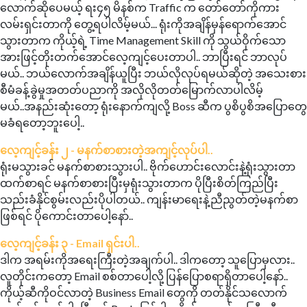
လောက်ဆိုပေမယ့် ရး၄၅ မိနစ်က Traffic က တော်တော်ကိုကား
လမ်းရှင်းတာကို တွေ့ရပါလိမ့်မယ်... ရုံးကိုအချိန်မှန်ရောက်အောင်
သွားတာက ကိုယ့်ရဲ့ Time Management Skill ကို သွယ်ဝိုက်သော
အားဖြင့်တိုးတက်အောင်လေ့ကျင့်ပေးတာပါ.. ဘာပြီးရင် ဘာလုပ်
မယ်.. ဘယ်လောက်အချိန်ယူပြီး ဘယ်လိုလုပ်ရမယ်ဆိုတဲ့ အသေးစား
စီမံခန့်ခွဲမှုအတတ်ပညာကို အလိုလိုတတ်မြောက်လာပါလိမ့်
မယ်..အနည်းဆုံးတော့ ရုံးနောက်ကျလို့ Boss ဆီက ပွစိပွစိအပြောတွေ
မခံရတော့ဘူးပေါ့..
လေ့ကျင့်ခန်း ၂ - မနက်စာစားတဲ့အကျင့်လုပ်ပါ..
ရုံးမသွားခင် မနက်စာစားသွားပါ.. ဗိုက်ဟောင်းလောင်းနဲ့ရုံးသွားတာ
ထက်စာရင် မနက်စာစားပြီးမှရုံးသွားတာက ပိုပြီးစိတ်ကြည်ပြီး
သည်းခံနိုင်စွမ်းလည်းပိုပါတယ်.. ကျန်းမာရေးနဲ့ညီညွတ်တဲ့မနက်စာ
ဖြစ်ရင် ပိုကောင်းတာပေါ့နော်..
လေ့ကျင့်ခန်း ၃ - Email ရှင်းပါ..
ဒါက အရမ်းကိုအရေးကြီးတဲ့အချက်ပါ.. ဒါကတော့ သူပြောမှလား..
လူတိုင်းကတော့ Email စစ်တာပေါ့လို့ ပြန်ပြောစရာရှိတာပေါ့နော်..
ကိုယ့်ဆီကိုဝင်လာတဲ့ Business Email တွေကို တတ်နိုင်သလောက်