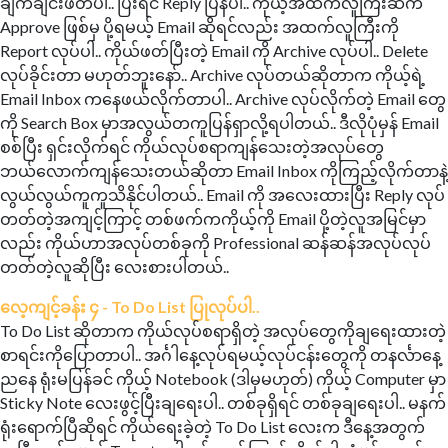
ချက်ချင်းဖတ်ပါ.. ပြီးရင် Reply ပြန်ပါ.. ကိုယ့်အထက်လူကြီးဆီက
Approve ဖြစ်မှ ပို့ရမယ့် Email ဆိုရင်လည်း အထက်လူကြီးကို
Report လုပ်ပါ.. ကိုယ်ဖတ်ပြီးတဲ့ Email ကို Archive လုပ်ပါ.. Delete
လုပ်ခိုင်းတာ မဟုတ်ဘူးနော်.. Archive လုပ်တယ်ဆိုတာက ကိုယ့်ရဲ့
Email Inbox ကနေဖယ်လိုက်တာပါ.. Archive လုပ်လိုက်တဲ့ Email တွေ
ကို Search Box မှာအလွယ်တကူပြန်ရှာလို့ရပါတယ်.. ဒီလိုပုံမှန် Email
စစ်ပြီး ရှင်းလိုက်ရင် ကိုယ်လုပ်စရာကျန်သေးတဲ့အလုပ်တွေ
ဘယ်လောက်ကျန်သေးတယ်ဆိုတာ Email Inbox ကိုကြည့်လိုက်တာနဲ့
လွယ်လွယ်ကူကူသိနိုင်ပါတယ်.. Email ကို အလေးထားပြီး Reply လုပ်
တတ်တဲ့အကျင့်ကြာင့် တစ်ဖက်ကကိုယ့်ကို Email ပို့တဲ့လူအမြင်မှာ
လည်း ကိုယ်ဟာအလုပ်တစ်ခုကို Professional ဆန်ဆန်အလုပ်လုပ်
တတ်တဲ့လူဆိုပြီး လေးစားပါတယ်..
လေ့ကျင့်ခန်း ၄ - To Do List ပြုလုပ်ပါ..
To Do List ဆိုတာက ကိုယ်လုပ်စရာရှိတဲ့ အလုပ်တွေကိုချရေးထားတဲ့
စာရင်းကိုပြောတာပါ.. အင်္ဂါနေ့လုပ်ရမယ့်လုပ်ငန်းတွေကို တနင်္လာနေ့
ညနေ ရုံးမပြန်ခင် ကိုယ့် Notebook (ဒါမှမဟုတ်) ကိုယ့် Computer မှာ
Sticky Note လေးဖွင့်ပြီးချရေးပါ.. တစ်ခုရှိရင် တစ်ခုချရေးပါ.. မနက်
ရုံးရောက်ပြီဆိုရင် ကိုယ်ရေးခဲ့တဲ့ To Do List လေးက ဒီနေ့အတွက်