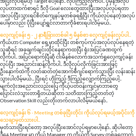
အပြီးလုပ်ရမယ့် Target ပေါ့နော်.. လုပ်ကြည့်လိုက်ပါ.. ပုံမှန်အလုပ်
လုပ်တာထက်စာရင် ဒီလို Goal လေးတွေထားပြီးအလုပ်လုပ်ရတာ
အလုပ်ပြီးသွားရင်စိတ်ကျေနပ်မှုတစ်ခုရရှိပြီး ကိုယ်လုပ်နေတဲ့အလုပ်
ပေါ်မှာလည်း ပိုပြီးပျော်ရွှင်လာတာကိုခံစားရပါလိမ့်မယ်..
လေ့ကျင့်ခန်း ၅ - ၂ နာရီခြားတစ်ခါ ၅ မိနစ်စာ လေ့ကျင့်ခန်းလုပ်ပါ..
ကိုယ်ဟာ Computer ရှေ့မှာထိုင်ပြီး တစ်ကုပ်ကုပ်အလုပ်လုပ်နေရတဲ့
သူဆိုရင် အခုချက်ချင်းထိုင်နေရာကထပြီး ရုံးအပြင်ခဏထွက်
လိုက်ပါ.. အပြင်ရောက်ပြီဆို ငါးမိနစ်လောက်အသက်ရှုလေ့ကျင့်ခန်း
လုပ်ပြီး အညောင်းဆန့်လိုက်ပါ.. ဒီလိုလုပ်လိုက်ခြင်းအားဖြင့်
ဦးနှောက်ထဲကို လတ်ဆတ်တဲ့အောက်စီဂျင်ရောက်သွားပြီး လန်းဆန်း
သွားပါလိမ့်မယ်... ပြီးရင် ဟိုကြည့် ဒီကြည့်လျှောက်ကြည့်ပေါ့..
မျက်လုံးအညောင်းလည်းပြေ ကိုယ့်ပတ်ဝန်းကျင်မှာဘာတွေ
ပြောင်းလဲသွားတာရှိတယ်ဆိုတာ သတိထားကြည့်တတ်တဲ့
Observation Skill လည်းတိုးတက်လာပါလိမ့်မယ်နော်..
လေ့ကျင့်ခန်း ၆ - Meeting တစ်ခုပြီးတိုင်း ကိုယ်လုပ်ရမယ့်အပိုင်းကို
သေချာမှတ်သားပါ..
မှတ်သားပြီးရင်တော့ အလုပ်ပြီးအောင်လုပ်ရမှာပေါ့နော်.. ဆိုပါတော့
ဒီနေ့ Meeting မှာ ကိုယ့် Manager က ကိုယ့်ကို Survey တစ်ခုကောက်