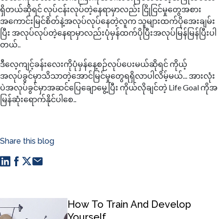
ရှိတယ်ဆိုရင် လုပ်ငန်းလုပ်တဲ့နေရာမှာလည်း ငြိုငြင်မှုတွေအစား
အကောင်းမြင်စိတ်နဲ့အလုပ်လုပ်နေတဲ့လူက သူများထက်ပိုအေးချမ်း
ပြီး အလုပ်လုပ်တဲ့နေရာမှာလည်းပုံမှန်ထက်ပိုပြီးအလုပ်မြန်မြန်ပြီးပါ
တယ်..
ဒီလေ့ကျင့်ခန်းလေးကိုပုံမှန်နေ့စဉ်လုပ်ပေးမယ်ဆိုရင် ကိုယ့်
အလုပ်ခွင်မှာသိသာတဲ့အောင်မြင်မှုတွေရရှိလာပါလိမ့်မယ်... အားလုံး
ပဲအလုပ်ခွင်မှာအဆင်ပြေချောမွေ့ပြီး ကိုယ်လိုချင်တဲ့ Life Goal ကိုအ
မြန်ဆုံးရောက်နိုင်ပါစေ..
Share this blog
How To Train And Develop
Yourself