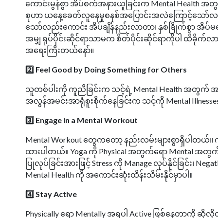
​ကောင်းမွန်စွာ အိပ်စက်အနားယူခြင်းက Mental Health အ
စုဟာ ယနေ့ခေတ်လူနေမှုစနစ်အပြောင်းအလဲကြောင့်သော်လည်းက
သော်လည်းကောင်း အိပ်ချိန်နည်းလာတာ၊ နှစ်ခြိုက်စွာ အ
အမျှ ရုပ်ပိုင်းဆိုင်ရာသာမက စိတ်ပိုင်းဆိုင်ရာကိုပါ ထိခိုက်
အရေးကြီးတယ်နော်။ ​
2️⃣ Feel Good by Doing Something for Others
​
သူတစ်ပါးကို ကူညီခြင်းက သင့်ရဲ့ Mental Health အတွက်
အလွန်အမင်းအာရုံစူးစိုက်နေခြင်းက သင့်ကို Mental Illness
3️⃣ Engage in a Mental Workout
​
Mental Workout တွေကတော့ နည်းလမ်းများစွာရှိပါတယ်။ က
ထားပါတယ်။ Yoga ကို Physical အတွက်ရော Mental အတွက်
ပြုလုပ်ခြင်းအားဖြင့် Stress ကို Manage လုပ်နိုင်ခြင်း၊ Neg
Mental Health ကို အကောင်းဆုံးထိန်းသိမ်းနိုင်မှာပါ။ ​
4️⃣ Stay Active​
Physically ရော Mentally အရပါ Active ဖြစ်နေတာကို ဆိုလိုတ