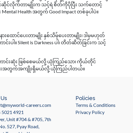
ဆိုင်လိုက်တာမျိုးက သင့်ရဲ စိတ်ကိုပိုပြီး သက်တောင့်
Mental Health အတွက် Good Impact တစ်ခုပါပဲ။ ​
းထောင်ပေးတာမျိုး နှစ်သိမ့်ပေးတာမျိုး၊ ဒါမှမဟုတ်
်းပါ။ Silent is Darkness ပါ၊ တိတ်ဆိတ်ခြင်းက သင့်
်းဆုံး ဖြစ်စေမယ်လို့ ယုံကြည်သော၊ ကိုယ်တိုင်
ံးအတွက်အကျိုးရှိမယ်လို့ ယုံကြည်ပါတယ်။
 Us
Policies
rt@myworld-careers.com
Terms & Conditions
4 5021 4921
Privacy Policy
r, Unit #704 & #705, 7th
 No. 527, Pyay Road,