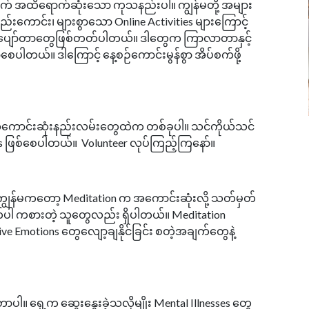
တွက် အထိရောက်ဆုံးသော ကုသနည်းပါ။ ကျွန်မတို့ အများ
ောင်း၊ များစွာသော Online Activities များကြောင့်
ိပ်မပျော်တာတွေဖြစ်တတ်ပါတယ်။ ဒါတွေက ကြာလာတာနှင့်
လာစေပါတယ်။ ဒါကြောင့် နေ့စဉ်ကောင်းမွန်စွာ အိပ်စက်ဖို့
 အကောင်းဆုံးနည်းလမ်းတွေထဲက တစ်ခုပါ။ သင်ကိုယ်သင်
es ဖြစ်စေပါတယ်။ Volunteer လုပ်ကြည့်ကြနော်။ ​
ျွန်မကတော့ Meditation က အကောင်းဆုံးလို့ သတ်မှတ်
ပါ ကစားတဲ့ သူတွေလည်း ရှိပါတယ်။ Meditation
ative Emotions တွေလျော့ချနိုင်ခြင်း စတဲ့အချက်တွေနဲ့
ာပါ။ ရှေ့က ဆွေးနွေးခဲ့သလိုမျိုး Mental Illnesses တွေ