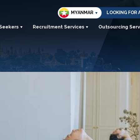
MYANMAR
LOOKING FOR 
 Seekers
Recruitment Services
Outsourcing Serv