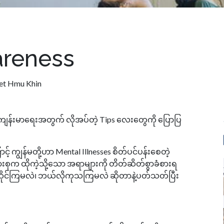
areness
et Hmu Khin
ိတ်ကျန်းမာရေးအတွက် လိုအပ်တဲ့ Tips လေးတွေကို ပြောပြ
့် ကျွန်မတို့ဟာ Mental Illnesses စိတ်ပင်ပန်းစေတဲ့
ျားစုက ထိုကဲ့သို့သော အရာများကို တိတ်ဆိတ်စွာခံစားရ
ရင်ဆိုင်ကြမလဲ၊ ဘယ်လိုကုသကြမလဲ ဆိုတာနဲ့ပတ်သတ်ပြီး