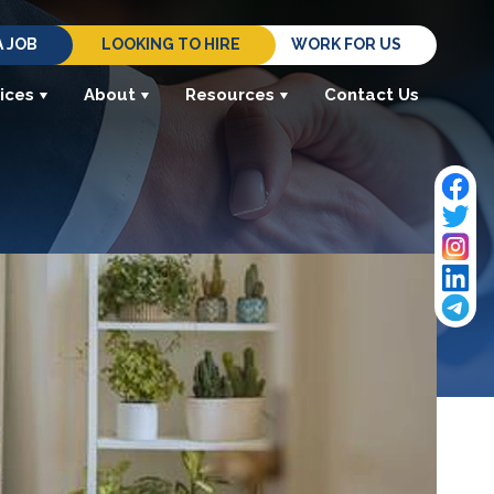
A JOB
LOOKING TO HIRE
WORK FOR US
ices
About
Resources
Contact Us