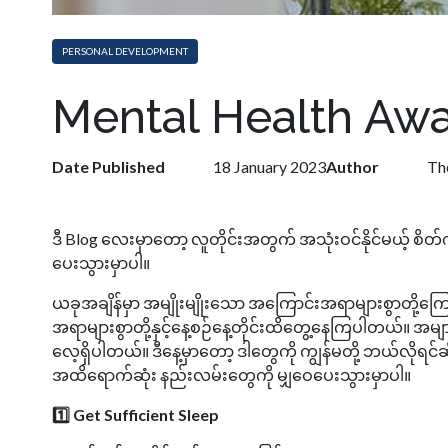
PERSONAL DEVELOPMENT
Mental Health Aw
Date Published
18 January 2023
Author
Th
​ဒီ Blog လေးမှာတော့ လူတိုင်းအတွက် အသုံးဝင်နိုင်မယ့် စ
ပေးသွားမှာပါ။ ​
ယခုအချိန်မှာ အမျိုးမျိုးသော အကြောင်းအရာများစွာတို့ကြောင
အရာများစွာတို့နှင့်နေ့စဉ်နေ့တိုင်းထိတွေ့နေကြပါတယ်။ အမ
လေ့ရှိပါတယ်။ ဒီနေ့မှာတော့ ဒါတွေကို ကျွန်မတို့ ဘယ်လို
အထိရောက်ဆုံး နည်းလမ်းတွေကို မျှဝေပေးသွားမှာပါ။ ​
1️⃣ Get Sufficient Sleep