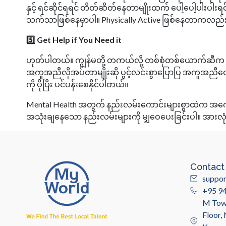
နှင့် ရင်ဆိုင်ရရင် တိတ်ဆိတ်နေတာမျိုးထက် ပေါ့ပေါ့ပါးပါးရင်
သက်သာဖြစ်နေမှာပါ။ Physically Active ဖြစ်နေတာကလည်း 
5️⃣ Get Help if You Need it
ဟုတ်ပါတယ်။ ကျွန်မတို့ တကယ်လို့ တစ်စုံတစ်ယောက်ဆီက နာ
အကူအညီလိုအပ်တာမျိုးဆို ပွင့်လင်းစွာပြောပြ အကူအညီတောင
ကို ပိုပြီး ပင်ပန်းစေနိုင်ပါတယ်။
​Mental Health အတွက် နည်းလမ်းကောင်းများစွာထဲက အကောင
အသုံးချနေသော နည်းလမ်းများကို မျှဝေပေးခြင်းပါ။ အားလု
Contact
suppo
+95 9
M Towe
Floor,