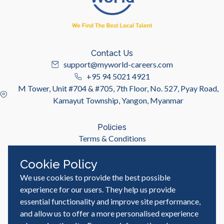
Contact Us
support@myworld-careers.com
+95 94 5021 4921
M Tower, Unit #704 & #705, 7th Floor, No. 527, Pyay Road,
Kamayut Township, Yangon, Myanmar
Policies
Terms & Conditions
Privacy Policy
Cookie Policy
We use cookies to provide the best possible
Useful Links
Job Seeker
experience for our users. They help us provide
Employer
essential functionality and improve site performance,
Blog & Resources
and allow us to offer a more personalised experience