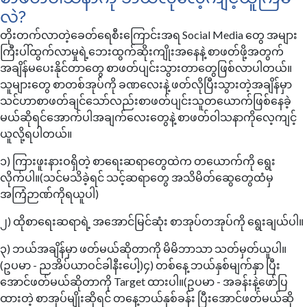
လဲ?
​တိုးတက်လာတဲ့ခေတ်ရေစီးကြောင်းအရ Social Media တွေ အများ
ကြီးပါ်ထွက်လာမှုရဲ့ဘေးထွက်ဆိုးကျိုးအနေနဲ့ စာဖတ်ဖို့အတွက်
အချိန်မပေးနိုင်တာတွေ စာဖတ်ပျင်းသွားတာတွေဖြစ်လာပါတယ်။
သူများတွေ စာတစ်အုပ်ကို ခဏလေးနဲ့ ဖတ်လိုပြီးသွားတဲ့အချိန်မှာ
သင်ဟာစာဖတ်ချင်သော်လည်းစာဖတ်ပျင်းသူတယောက်ဖြစ်နေခဲ့
မယ်ဆိုရင်အောက်ပါအချက်လေးတွေနဲ့ စာဖတ်ဝါသနာကိုလေ့ကျင့်
ယူလို့ရပါတယ်။
၁) ကြားဖူးနားဝရှိတဲ့ စာရေးဆရာတွေထဲက တယောက်ကို ရွေး
လိုက်ပါ။(သင်မသိခဲ့ရင် သင့်ဆရာတွေ အသိမိတ်ဆွေတွေထံမှ
အကြံဉာဏ်ကိုရယူပါ)
၂) ထိုစာရေးဆရာရဲ့ အအောင်မြင်ဆုံး စာအုပ်တအုပ်ကို ရွေးချယ်ပါ။
၃) ဘယ်အချိန်မှာ ဖတ်မယ်ဆိုတာကို မိမိဘာသာ သတ်မှတ်ယူပါ။
(ဥပမာ - ညအိပ်ယာဝင်ခါနီးပေါ့)၄) တစ်နေ့ ဘယ်နှစ်မျက်နှာ ပြီး
အောင်ဖတ်မယ်ဆိုတာကို Target ထားပါ။(ဥပမာ - အခန်းနဲ့ဖော်ပြ
ထားတဲ့ စာအုပ်မျိုးဆိုရင် တနေ့ဘယ်နှစ်ခန်း ပြီးအောင်ဖတ်မယ်ဆို