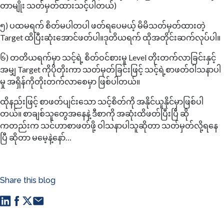
တာမျိုး သတ်မှတ်ထားသင့်ပါတယ်)
၅) ပထမရက် စိတ်မပါတပါ ဖတ်ရပေမယ့် မိမိသတ်မှတ်ထားတဲ့
Target ထိပြီးဆုံးအောင်ဖတ်ပါ။ဒုတိယရက် ထိုအတိုင်းဆက်လုပ်ပါ။
၆) တတိယရက်မှာ သင့်ရဲ့ စိတ်ဝင်စားမှု Level တိုးတက်လာခြင်းနှင့်
အမျှ Target ကိုပိုတိုးကာ သတ်မှတ်ခြင်းဖြင့် သင့်ရဲ့စာဖတ်ဝါသနာပါ
မှု အရှိန်ကိုတိုးတက်လာစေမှာ ဖြစ်ပါတယ်။
ထိုနည်းဖြင့် စာဖတ်ပျင်းသော သင့်စိတ်ကို အနိုင်ယူနိုင်မှာဖြစ်ပါ
တယ်။ စာချစ်သူတွေအနေနဲ့ ဒီစာကို အဆုံးထိဖတ်ပြီးပြီ ဆို
ကတည်းက သင်ဟာစာဖတ်ဖို့ ဝါသနာပါသူဆိုတာ သတ်မှတ်လို့ရနေ
ပြီ ဆိုတာ မမေ့နဲ့နော်…
Share this blog