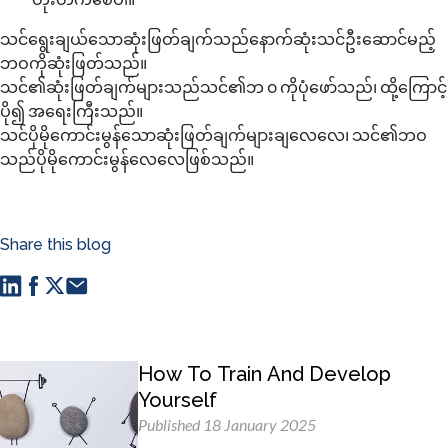
သင်ရွေးချယ်သောဆုံးဖြတ်ချက်သည်နောက်ဆုံးသင်ဦးဆောင်မည့်
ဘဝကိုဆုံးဖြတ်သည်။
သင်၏ဆုံးဖြတ်ချက်များသည်သင်၏ဘ ၀ ကိုပုံဖော်သည်၊ ထို့ကြောင့်
ပို၍ အရေးကြီးသည်။
သင်ပိုမိုကောင်းမွန်သောဆုံးဖြတ်ချက်များချလေလေ၊ သင်၏ဘဝ
သည်ပိုမိုကောင်းမွန်လေလေဖြစ်သည်။
Share this blog
How To Train And Develop
Yourself
Published 18 January 2025