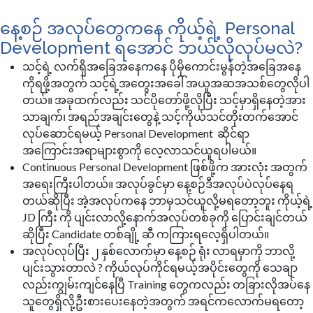
နေ့စဉ် အလုပ်တွေကနေ ကိုယ့်ရဲ့ Personal
Development ရအောင် ဘယ်လိုလုပ်မလဲ?
သင့်ရဲ့ လက်ရှိအခြေအနေကနေ ပိုမိုကောင်းမွန်တဲ့အခြေအနေ
ကိုရဖို့အတွက် သင့်ရဲ့အတွေးအခေါ် အယူအဆအသစ်တွေလိုပါ
တယ်။ အခုထက်လည်း သင်ပိုတော်ဖို့လိုပြီး သင့်မှာရှိနေတဲ့အား
သာချက်၊ အရည်အချင်းတွေနဲ့ သင့်ကိုယ်သင်တိုးတက်အောင်
လုပ်ဆောင်ရမယ့် Personal Development ဆိုင်ရာ
အကြောင်းအရာများစွာကို လေ့လာသင်ယူရပါမယ်။
Continuous Personal Development ဖြစ်ဖို့က အားလုံး အတွက်
အရေးကြီးပါတယ်။ အလုပ်ခွင်မှာ နေ့စဉ်ဒီအလုပ်ပဲလုပ်နေရ
တယ်ဆိုပြီး အဲ့အလုပ်ကနေ ဘာမှသင်ယူလို့မရတော့ဘူး ကိုယ့်ရဲ့
JD ကြီး ကို ပျင်းလာလို့နောက်အလုပ်တစ်ခုကို ပြောင်းချင်တယ်
ဆိုပြီး Candidate တစ်ချို့ ဆီ ကကြားရလေ့ရှိပါတယ်။
အလုပ်လုပ်ပြီး ၂ နှစ်လောက်မှာ နေ့စဉ် ရုံး လာရမှာကို ဘာလို့
ပျင်းသွားတာလဲ ? ကိုယ်လုပ်ကိုင်ရမယ့်အပိုင်းတွေကို သေချာ
လည်းကျွမ်းကျင်နေပြီ Training တွေကလည်း တခြားလိုအပ်နေ
သူတွေရှိလို့ဦးစားပေးနေတဲ့အတွက် အရင်ကလောက်မရတော့