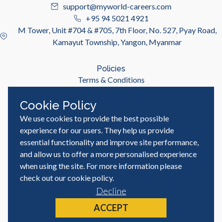
support@myworld-careers.com
+95 94 5021 4921
M Tower, Unit #704 & #705, 7th Floor, No. 527, Pyay Road,
Kamayut Township, Yangon, Myanmar
Policies
Terms & Conditions
Privacy Policy
Cookie Policy
We use cookies to provide the best possible
Useful Links
Job Seeker
experience for our users. They help us provide
Employer
essential functionality and improve site performance,
Blog & Resources
and allow us to offer a more personalised experience
when using the site. For more information please
check out our
cookie policy
.
Decline
© MyWorld Careers Myanmar | All rights reserved
Site by
ACCEPT