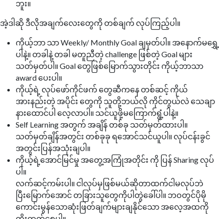
ဘူး။
အဲ့ဒါဆို ဒီလိုအချက်လေးတွေကို တစ်ချက် လုပ်ကြည့်ပါ။
ကိုယ့်ဘာ သာ Weekly/ Monthly Goal ချမှတ်ပါ။ အနောက်မရွှေ့
ပါနဲ့။ တခါနဲ့ တခါ မတူညီတဲ့ challenge ဖြစ်တဲ့ Goal များ
သတ်မှတ်ပါ။ Goal တွေဖြစ်မြောက်သွားတိုင်း ကိုယ့်ဘာသာ
award ပေးပါ။
ကိုယ့်ရဲ့ လုပ်ဖော်ကိုင်ဖက် တွေဆီကနေ တစ်ဆင့် ကိုယ်
အားနည်းတဲ့ အပိုင်း တွေကို သူတို့ဘယ်လို ကိုင်တွယ်လဲ သေချာ
နားထောင်ပါ လေ့လာပါ။ သင်ယူဖို့မကြောက်ရွံ့ပါနဲ့။
Self Learning အတွက် အချိန် တစ်ခု သတ်မှတ်ထားပါ။
သတ်မှတ်ချိန်အတွင်း တစ်ခုခု ရအောင်သင်ယူပါ။ လုပ်ငန်းခွင်
အတွင်းပြန်အသုံးချပါ။
ကိုယ့်ရဲ့အောင်မြင်မှု အတွေ့အကြုံအတိုင်း ကို ပြန် Sharing လုပ်
ပါ။
လက်ဆင့်ကမ်းပါ။ ငါလုပ်မှဖြစ်မယ်ဆိုတာထက်ငါမလုပ်ဘဲ
ပြီးမြောက်အောင် တခြားသူတွေကိုပါတွဲခေါ်ပါ။ ဘဝတွင်ပိုမို
ကောင်းမွန်သောဆုံးဖြတ်ချက်များချနိုင်သော အလေ့အထကို
တိုးတက်စေပါ။