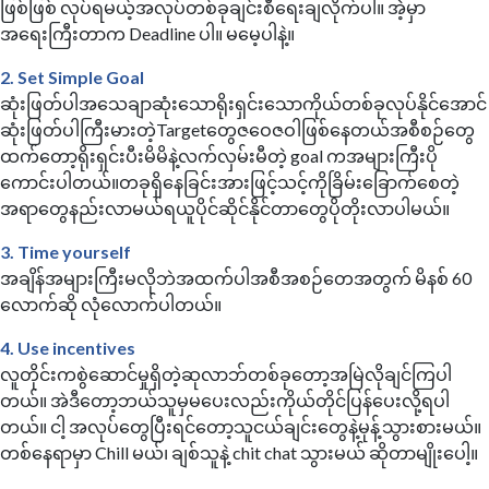
ဖြစ်ဖြစ် လုပ်ရမယ့်အလုပ်တစ်ခုချင်းစီရေးချလိုက်ပါ။ အဲ့မှာ
အရေးကြီးတာက Deadline ပါ။ မမေ့ပါနဲ့။
2. Set Simple Goal
ဆုံးဖြတ်ပါအသေချာဆုံးသောရိုးရှင်းသောကိုယ်တစ်ခုလုပ်နိုင်အောင်
ဆုံးဖြတ်ပါကြီးမားတဲ့Targetတွေဇဝေဇဝါဖြစ်နေတယ်အစီစဉ်တွေ
ထက်တော့ရိုးရှင်းပီးမိမိနဲ့လက်လှမ်းမီတဲ့ goal ကအများကြီးပို
ကောင်းပါတယ်။တခုရှိနေခြင်းအားဖြင့်သင့်ကိုခြိမ်းခြောက်စေတဲ့
အရာတွေနည်းလာမယ်ရယူပိုင်ဆိုင်နိုင်တာတွေပိုတိုးလာပါမယ်။
3. Time yourself
အချိန်အများကြီးမလိုဘဲအထက်ပါအစီအစဉ်‌တေအတွက် မိနစ် 60
လောက်ဆို လုံလောက်ပါတယ်။
4. Use incentives
လူတိုင်းကစွဲဆောင်မှုရှိတဲ့ဆုလာဘ်တစ်ခုတော့အမြဲလိုချင်ကြပါ
တယ်။ အဲဒီတော့ဘယ်သူမှမပေးလည်းကိုယ်တိုင်ပြန်ပေးလို့ရပါ
တယ်။ ငါ့ အလုပ်တွေပြီးရင်တော့သူငယ်ချင်းတွေနဲ့မုန့်သွားစားမယ်။
တစ်နေရာမှာ Chill မယ်၊ ချစ်သူနဲ့ chit chat သွားမယ် ဆိုတာမျိုးပေါ့။