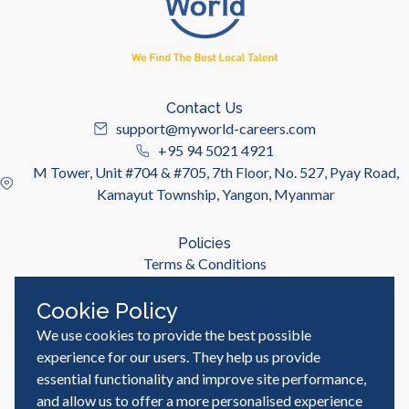
Contact Us
support@myworld-careers.com
+95 94 5021 4921
M Tower, Unit #704 & #705, 7th Floor, No. 527, Pyay Road,
Kamayut Township, Yangon, Myanmar
Policies
Terms & Conditions
Privacy Policy
Cookie Policy
We use cookies to provide the best possible
Useful Links
Job Seeker
experience for our users. They help us provide
Employer
essential functionality and improve site performance,
Blog & Resources
and allow us to offer a more personalised experience