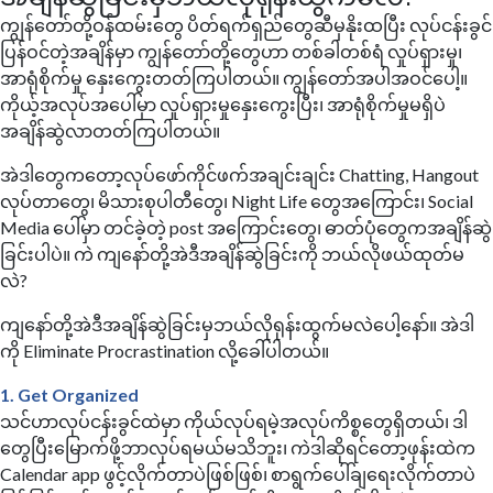
ကျွန်တော်တို့ဝန်ထမ်းတွေ ပိတ်ရက်ရှည်တွေဆီမှနိုးထပြီး လုပ်ငန်းခွင်
ပြန်ဝင်တဲ့အချိန်မှာ ကျွန်တော်တို့တွေဟာ တစ်ခါတစ်ရံ လှုပ်ရှားမှု၊
အာရုံစိုက်မှု နှေးကွေးတတ်ကြပါတယ်။ ကျွန်တော်အပါအဝင်ပေါ့။
ကိုယ့်အလုပ်အပေါ်မှာ လှုပ်ရှားမှုနှေးကွေးပြီး၊ အာရုံစိုက်မှုမရှိပဲ
အချိန်ဆွဲလာတတ်ကြပါတယ်။
အဲဒါတွေကတော့လုပ်ဖော်ကိုင်ဖက်အချင်းချင်း Chatting, Hangout
လုပ်တာတွေ၊ မိသားစုပါတီတွေ၊ Night Life တွေအကြောင်း၊ Social
Media ပေါ်မှာ တင်ခဲ့တဲ့‌ post အကြောင်းတွေ၊ ဓာတ်ပုံတွေကအချိန်ဆွဲ
ခြင်းပါပဲ။ ကဲ ကျနော်တို့အဲဒီအချိန်ဆွဲခြင်းကို ဘယ်လိုဖယ်ထုတ်မ
လဲ?
ကျနော်တို့အဲဒီအချိန်ဆွဲခြင်းမှဘယ်လိုရုန်းထွက်မလဲပေါ့နော်။ အဲဒါ
ကို Eliminate Procrastination လို့ခေါ်ပါတယ်။
1. Get Organized
သင်ဟာလုပ်ငန်းခွင်ထဲမှာ ကိုယ်လုပ်ရမဲ့အလုပ်ကိစ္စတွေရှိတယ်၊ ဒါ
တွေပြီးမြောက်ဖို့ဘာလုပ်ရမယ်မသိဘူး၊ ကဲဒါဆိုရင်တော့ဖုန်းထဲက
Calendar app ဖွင့်လိုက်တာပဲဖြစ်ဖြစ်၊ စာရွက်ပေါ်ချရေးလိုက်တာပဲ