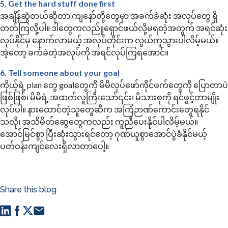
5. Get the hard stuff done first
အချိန်ဆွဲတယ်ဆိုတာ ကျနော်တို့တွေမှာ အခက်ခဲဆုံး အလုပ်တွေ ရှိ
တတ်ကြလို့ပါ။ ဒါတွေကလည်ူရှောင်ဖယ်လို့မရတဲ့အတွက် အရင်ဆုံး
လုပ်နိုင်မှ နောက်လာမယ့် အလုပ်တိုင်းက လွယ်ကူသွားပါလိမ့်မယ်။
အဲ့တော့ ခက်ခဲတဲ့အလုပ်ကို အရင်လုပ်ကြရအောင်။
6. Tell someone about your goal
ကိုယ့်ရဲ့ plan ‌တွေ goalတွေကို မိမိလုပ်ဖော်ကိုင်ဖက်တွေကို ‌ပြောတာပဲ
ဖြစ်ဖြစ်၊ မိမိရဲ့ အထက်လူကြီးသော်၎င်း၊ မိသားစုကို ရင်ဖွင့်တာမျိုး
လုပ်ပါ။ နားထောင်တဲ့သူတွေဆီက အကြံဉာဏ်ကောင်းတွေရနိုင်
သလို၊ အသိမိတ်ဆွေတွေကလည်း ကူညီပေးနိုင်ပါလိမ့်မယ်။
အောင်မြင်စွာ ပြီးဆုံးသွားရင်တော့ ဂုဏ်ယူစွာအောင်ပွဲခံနိုင်မယ့်
ပတ်ဝန်းကျင်လေးရှိလာတာပေါ့။
Share this blog