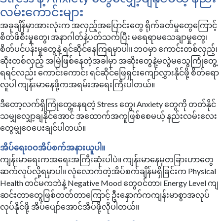
လမ်းကောင်းများ
အခုချိန်မှာအားလုံးက အလှည့်အပြောင်းတွေ ရိုက်ခတ်မှုတွေကြောင့်
စိတ်ဖိစီးမှုတွေ၊ အနာဂါတ်နဲ့ပတ်သက်ပြီး မရေရာမသေချာမှုတွေ၊
စိတ်ပင်ပန်းမှုတွေနဲ့ ရင်ဆိုင်နေကြရမှာပါ။ ဘဝမှာ ကောင်းတစ်လှည့်၊
ဆိုးတစ်လှည့် အမြဲဖြစ်နေတဲ့အခါမှာ အဆိုးတွေနဲ့မလွဲမသွေကြုံတွေ့
ရရင်လည်း ကောင်းကောင်း ရင်ဆိုင်ဖြေရှင်းကျော်လွှားနိုင်ဖို့ စိတ်ရော
လူပါ ကျန်းမာနေဖို့ကအရမ်းအရေးကြီးပါတယ်။
ဒီတော့လက်ရှိကြုံတွေ့နေရတဲ့ Stress တွေ၊ Anxiety တွေကို တတ်နိုင်
သမျှလျှော့ချနိုင်အောင် အထောက်အကူဖြစ်စေမယ့် နည်းလမ်းလေး
တွေမျှဝေပေးချင်ပါတယ်။
အိပ်ရေးဝဝအိပ်စက်အနားယူပါ။
ကျန်းမာရေးကအရေးအကြီးဆုံးပါပဲ။ ကျန်းမာနေမှတခြားဟာတွေ
ဆက်လုပ်လို့ရမှာပါ။ လုံလောက်တဲ့အိပ်စက်ချိန်မရှိခြင်းက Physical
Health တင်မကဘဲနဲ့ Negative Mood တွေဝင်တာ၊ Energy Level ကျ
ဆင်းတာတွေဖြစ်တတ်တာကြောင့် ဦးနှောက်ကကျန်းမာစွာအလုပ်
လုပ်နိုင်ဖို့ အိပ်ပျော်အောင်အိပ်ဖို့လိုပါတယ်။