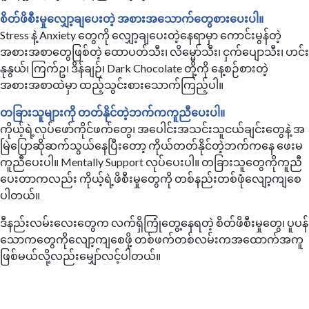
စိတ်ဖိစီးမှုလျှော့ချပေးတဲ့ အစားအသောက်တွေစားပေးပါ။
Stress နဲ့ Anxiety တွေကို လျှော့ချပေးတဲ့နေရာမှာ ကောင်းမွန်တဲ့
အစားအစာတွေဖြစ်တဲ့ ထောပတ်သီး၊ လိမ္မော်သီး၊ ငှက်ပျောသီး၊ ဟင်း
နုနွယ်၊ ကြက်ဥ၊ ဒိန်ချဉ်၊ Dark Chocolate တို့ကို နေ့စဉ်စားတဲ့
အစားအစာထဲမှာ ထည့်သွင်းစားသောက်ကြည့်ပါ။
တခြားသူများကို တတ်နိုင်တဲ့ဘက်ကကူညီပေးပါ။
ကိုယ့်ရဲ့လုပ်ဖော်ကိုင်ဖက်တွေ၊ အပေါင်းအသင်းသူငယ်ချင်းတွေနဲ့ အ
မြဲပြောဆိုဆက်သွယ်နေပြီးတော့ ကိုယ်တတ်နိုင်တဲ့ဘက်ကနေ ဖေးမ
ကူညီပေးပါ။ Mentally Support လုပ်ပေးပါ။ တခြားသူတွေကိုကူညီ
ပေးတာကလည်း ကိုယ့်ရဲ့ဖိစီးမှုတွေကို တစ်နည်းတစ်ဖုံလျော့ကျစေ
ပါတယ်။
ဒီနည်းလမ်းလေးတွေက လက်ရှိကြုံတွေ့နေရတဲ့ စိတ်ဖိစီးမှုတွေ၊ ပူပန်
သောကတွေကိုလျော့ကျစေဖို့ တစ်ဖက်တစ်လမ်းကအထောက်အကူ
ဖြစ်မယ်လို့လည်းမျှော်လင့်ပါတယ်။