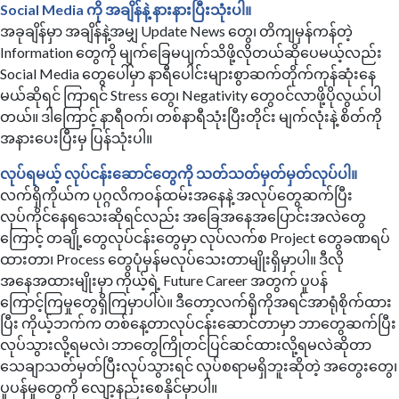
Social Media ကို အချိန်နဲ့ နားနားပြီးသုံးပါ။
အခုချိန်မှာ အချိန်နဲ့အမျှ Update News တွေ၊ တိကျမှန်ကန်တဲ့
Information တွေကို မျက်ခြေမပျက်သိဖို့လိုတယ်ဆိုပေမယ့်လည်း
Social Media တွေပေါ်မှာ နာရီပေါင်းများစွာဆက်တိုက်ကုန်ဆုံးနေ
မယ်ဆိုရင် ကြာရင် Stress တွေ၊ Negativity တွေဝင်လာဖို့ပိုလွယ်ပါ
တယ်။ ဒါကြောင့် နာရီဝက်၊ တစ်နာရီသုံးပြီးတိုင်း မျက်လုံးနဲ့ စိတ်ကို
အနားပေးပြီးမှ ပြန်သုံးပါ။
လုပ်ရမယ့် လုပ်ငန်းဆောင်တွေကို သတ်သတ်မှတ်မှတ်လုပ်ပါ။
လက်ရှိကိုယ်က ပုဂ္ဂလိကဝန်ထမ်းအနေနဲ့ အလုပ်တွေဆက်ပြီး
လုပ်ကိုင်နေရသေးဆိုရင်လည်း အခြေအနေအပြောင်းအလဲတွေ
ကြောင့် တချို့တွေလုပ်ငန်းတွေမှာ လုပ်လက်စ Project တွေခဏရပ်
ထားတာ၊ Process တွေပုံမှန်မလုပ်သေးတာမျိုးရှိမှာပါ။ ဒီလို
အနေအထားမျိုးမှာ ကိုယ့်ရဲ့ Future Career အတွက် ပူပန်
ကြောင့်ကြမှုတွေရှိကြမှာပါပဲ။ ဒီတော့လက်ရှိကိုအရင်အာရုံစိုက်ထား
ပြီး ကိုယ့်ဘက်က တစ်နေ့တာလုပ်ငန်းဆောင်တာမှာ ဘာတွေဆက်ပြီး
လုပ်သွားလို့ရမလဲ၊ ဘာတွေကြိုတင်ပြင်ဆင်ထားလို့ရမလဲဆိုတာ
သေချာသတ်မှတ်ပြီးလုပ်သွားရင် လုပ်စရာမရှိဘူးဆိုတဲ့ အတွေးတွေ၊
ပူပန်မှုတွေကို လျော့နည်းစေနိုင်မှာပါ။