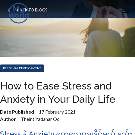
BACK TO BLOGS
PERSONAL DEVELOPMENT
​How to Ease Stress and
Anxiety in Your Daily Life
Date Published
17 February 2021
Author
Theint Yadanar Oo
Stress နဲ့ Anxiety တွေလျှော့ချနိုင်မယ့် နည်း