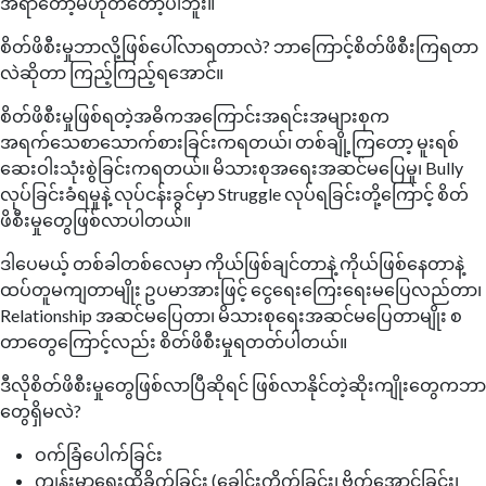
အရာတော့မဟုတ်တော့ပါဘူး။
စိတ်ဖိစီးမှုဘာလို့ဖြစ်ပေါ်လာရတာလဲ? ဘာကြောင့်စိတ်ဖိစီးကြရတာ
လဲဆိုတာ ကြည့်ကြည့်ရအောင်။
စိတ်ဖိစီးမှုဖြစ်ရတဲ့အဓိကအကြောင်းအရင်းအများစုက
အရက်သေစာသောက်စားခြင်းကရတယ်၊ တစ်ချို့ကြတော့ မူးရစ်
ဆေးဝါးသုံးစွဲခြင်းကရတယ်။ မိသားစုအရေးအဆင်မပြေမှု၊ Bully
လုပ်ခြင်းခံရမှုနဲ့ လုပ်ငန်းခွင်မှာ Struggle လုပ်ရခြင်းတို့ကြောင့် စိတ်
ဖိစီးမှုတွေဖြစ်လာပါတယ်။
ဒါပေမယ့် တစ်ခါတစ်လေမှာ ကိုယ်ဖြစ်ချင်တာနဲ့ ကိုယ်ဖြစ်နေတာနဲ့
ထပ်တူမကျတာမျိုး ဥပမာအားဖြင့် ငွေရေးကြေးရေးမပြေလည်တာ၊
Relationship အဆင်မပြေတာ၊ မိသားစုရေးအဆင်မပြေတာမျိုး စ
တာတွေကြောင့်လည်း စိတ်ဖိစီးမှုရတတ်ပါတယ်။
ဒီလိုစိတ်ဖိစီးမှုတွေဖြစ်လာပြီဆိုရင် ဖြစ်လာနိုင်တဲ့ဆိုးကျိုးတွေကဘာ
တွေရှိမလဲ?
ဝက်ခြံပေါက်ခြင်း
ကျန်းမာရေးထိခိုက်ခြင်း (ခေါင်းကိုက်ခြင်း၊ ဗိုက်အောင့်ခြင်း၊