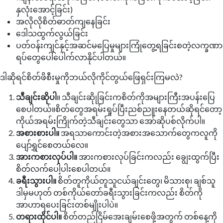
နှလုံးအောင့်ခြင်း)
အလိုလိုစိတ်ဓာတ်ကျနေခြင်း
ဒေါသထွက်လွယ်ခြင်း
ပတ်ဝန်းကျင်နှင့်အဆင်မပြေမှုများကြုံတွေ့ရခြင်းစတဲ့လက္ခဏာ
ရပ်တွေပေါ်ပေါက်လာနိုင်ပါတယ်။
ဒါဆိုရင်စိတ်ဖိစီးမှုကိုဘယ်လိုကိုင်တွယ်ဖြေရှင်းကြမလဲ?
သီချင်းဆိုပါ
။ သီချင်းဆိုုခြင်းကစိတ်ကိုအများကြီးအပန်းပြေ
စေပါတယ်။စိတ်တွေအရမ်းရှုပ်ပြီးညစ်ညူးနေတယ်ဆိုရင်တော့
ကိုယ်အရမ်းကြိုက်တဲ့သီချင်းတွေသာ အော်ဆိုပစ်လိုက်ပါ။
အစားစားပါ။
အရသာကောင်းတဲ့အစားအသောက်တွေကလူကို
ပျော်ရွှင်စေတယ်လေ။
အားကစားလုပ်ပါ။
အားကစားလုပ်ခြင်းကလည်း ချွေးထွက်ပြီး
စိတ်လက်ပေါ့ပါးစေပါတယ်။
ခရီးသွားပါ။
စိတ်တူကိုယ်တူသူငယ်ချင်းတွေ၊ မိသားစု၊ ချစ်သူ
ဒါမှမဟုတ် တစ်ကိုယ်တော်ခရီးသွားခြင်းကလည်း စိတ်ကို
အာဟာရပေးခြင်းတစ်မျိုးပါပဲ။
တရားထိုင်ပါ။
စိတ်တည်ငြိမ်အေးချမ်းစေဖို့အတွက် တစ်နေ့ကို