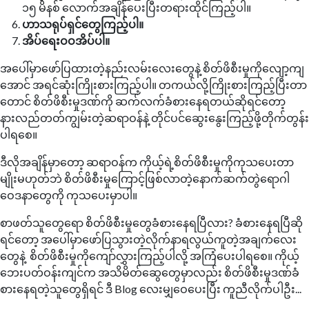
၁၅ မိနစ် လောက်အချိန်ပေးပြီးတရားထိုင်ကြည့်ပါ။
ဟာသရုပ်ရှင်တွေကြည့်ပါ။
အိပ်ရေးဝဝအိပ်ပါ။
အပေါ်မှာဖော်ပြထားတဲ့နည်းလမ်းလေးတွေနဲ့ စိတ်ဖိစီးမှုကိုလျော့ကျ
အောင် အရင်ဆုံးကြိုးစားကြည့်ပါ။ တကယ်လို့ကြိုးစားကြည့်ပြီးတာ
တောင် စိတ်ဖိစီးမှုဒဏ်ကို ဆက်လက်ခံစားနေရတယ်ဆိုရင်တော့
နားလည်တတ်ကျွမ်းတဲ့ဆရာဝန်နဲ့ တိုင်ပင်ဆွေးနွေးကြည့်ဖို့တိုက်တွန်း
ပါရစေ။
ဒီလိုအချိန်မှာတော့ ဆရာဝန်က ကိုယ့်ရဲ့စိတ်ဖိစီးမှုကိုကုသပေးတာ
မျိုးမဟုတ်ဘဲ စိတ်ဖိစီးမှုကြောင့်ဖြစ်လာတဲ့နောက်ဆက်တွဲရောဂါ
ဝေဒနာတွေကို ကုသပေးမှာပါ။
စာဖတ်သူတွေရော စိတ်ဖိစီးမှုတွေခံစားနေရပြီလား? ခံစားနေရပြီဆို
ရင်တော့ အပေါ်မှာဖော်ပြသွားတဲ့လိုက်နာရလွယ်ကူတဲ့အချက်လေး
တွေနဲ့ စိတ်ဖိစီးမှုကိုကျော်လွှားကြည့်ပါလို့ အကြံပေးပါရစေ။ ကိုယ့်
ဘေးပတ်ဝန်းကျင်က အသိမိတ်ဆွေတွေမှာလည်း စိတ်ဖိစီးမှုဒဏ်ခံ
စားနေရတဲ့သူတွေရှိရင် ဒီ Blog လေးမျှဝေပေးပြီး ကူညီလိုက်ပါဦး...