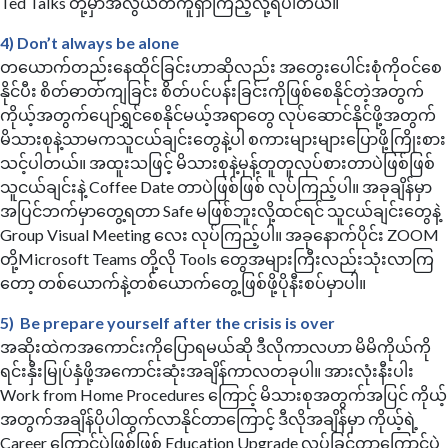
Ted Talks တို့မှာအလွယ်တကူရှာကြည့်လို့ရပါတယ်။
4) Don’t always be alone
တယောက်တည်းနေထိုင်ခြင်းဟာဆိုလည်း အတွေးပေါင်းစုံကိုဝင်စေ
နိုင်ပီး စိတ်ဓာတ်ကျခြင်း စိတ်ပင်ပန်းခြင်းကိုဖြစ်စေနိုင်တဲ့အတွက်
ကိုယ့်အတွက်ပျော်ရွှင်စေနိုင်မယ့်အရာတွေ လုပ်ဆောင်နိုင်ဖို့အတွက်
မိသားစုနဲ့သာမကသူငယ်ချင်းတွေနဲ့ပါ စကားများများပြောဖို့ကြိုးစား
သင့်ပါတယ်။ အထူးသဖြင့် မိသားစုနဲ့မုန့်တူတူလုပ်စားတာပဲဖြစ်ဖြစ်
သူငယ်ချင်းနဲ့ Coffee Date တာပဲဖြစ်ဖြစ် လုပ်ကြည့်ပါ။ အခုချိန်မှာ
အပြင်ဘက်မှာတွေ့ရတာ Safe မဖြစ်ဘူးလို့ထင်ရင် သူငယ်ချင်းတွေနဲ့
Group Visual Meeting လေး လုပ်ကြည့်ပါ။ အခုနောက်ပိုင်း ZOOM
တို့Microsoft Teams တို့လို Tools တွေအများကြီးလည်းသုံးလာကြ
တော့ တစ်ယောက်နဲ့တစ်ယောက်တွေ့ဖြစ်ဖို့ပိုနီးစပ်မှာပါ။
5) Be prepare yourself after the crisis is over
အဆိုးထဲကအကောင်းကိုပြောရမယ်ဆို ဒီလိုကာလဟာ မိမိကိုယ်ကို
ရင်းနှီးမြုပ်နှံဖို့အကောင်းဆုံးအချိန်ကာလတခုပါ။ အားလုံးနီးပါး
Work from Home Procedures ကြောင့် မိသားစုအတွက်အပြင် ကိုယ့်
အတွက်အချိန်ပိုပါထွက်လာနိုင်တာကြောင့် ဒီလိုအချိန်မှာ ကိုယ့်ရဲ့
Career ကြောင့်ပဲဖြစ်ဖြစ် Education Upgrade လုပ်ခြင်တာကြောင့်ပဲ