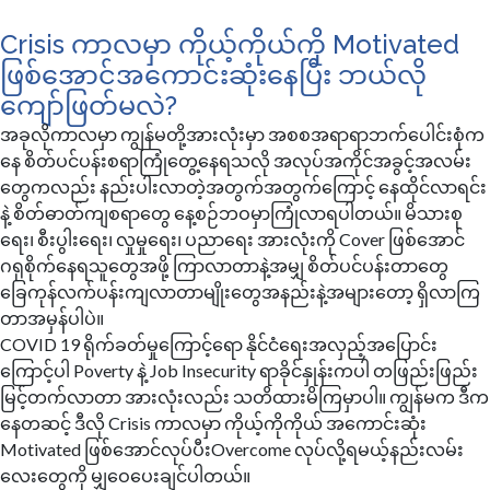
​Crisis ကာလမှာ ကိုယ့်ကိုယ်ကို Motivated
ဖြစ်အောင်အကောင်းဆုံးနေပြီး ဘယ်လို
ကျော်ဖြတ်မလဲ?
အခုလိုကာလမှာ ကျွန်မတို့အားလုံးမှာ အစစအရာရာဘက်ပေါင်းစုံက
နေ စိတ်ပင်ပန်းစရာကြုံတွေ့နေရသလို အလုပ်အကိုင်အခွင့်အလမ်း
တွေကလည်း နည်းပါးလာတဲ့အတွက်အတွက်ကြောင့် နေထိုင်လာရင်း
နဲ့ စိတ်ဓာတ်ကျစရာတွေ နေ့စဉ်ဘဝမှာကြုံလာရပါတယ်။ မိသားစု
ရေး၊ စီးပွါးရေး၊ လှုမှုရေး၊ ပညာရေး အားလုံးကို Cover ဖြစ်အောင်
ဂရုစိုက်နေရသူတွေအဖို့ ကြာလာတာနဲ့အမျှ စိတ်ပင်ပန်းတာတွေ
ခြေကုန်လက်ပန်းကျလာတာမျိုးတွေအနည်းနဲ့အများတော့ ရှိလာကြ
တာအမှန်ပါပဲ။
COVID 19 ရိုက်ခတ်မှုကြောင့်ရော နိုင်ငံရေးအလှည့်အပြောင်း
ကြောင့်ပါ Poverty နဲ့ Job Insecurity ရာခိုင်နှုန်းကပါ တဖြည်းဖြည်း
မြင့်တက်လာတာ အားလုံးလည်း သတိထားမိကြမှာပါ။ ကျွန်မက ဒီက
နေတဆင့် ဒီလို Crisis ကာလမှာ ကိုယ့်ကိုကိုယ် အကောင်းဆုံး
Motivated ဖြစ်အောင်လုပ်ပီးOvercome လုပ်လို့ရမယ့်နည်းလမ်း
လေးတွေကို မျှဝေပေးချင်ပါတယ်။