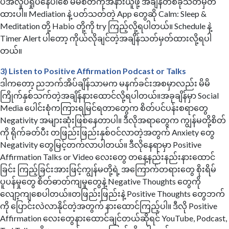
ပဲအလှုပ်ရှုပ်နေပါစေ မိမိစိတ်ကိုအနားယူဖို့ အချိန်တစ်ခုသတ်မှတ်
ထားပါ။ Mediation နဲ့ ပတ်သတ်တဲ့ App တွေဆို Calm: Sleep &
Meditation တို့ Habio တို့ကို try ကြည့်လို့ရပါတယ်။ Schedule နဲ့
Timer Alert ပါတော့ ကိုယ်လိုချင်တဲ့အချိန်သတ်မှတ်ထားလို့ရပါ
တယ်။
3) Listen to Positive Affirmation Podcast or Talks
ဒါကတော့ ညဘက်အိပ်ချိန်သာမက မနက်ခင်းအစမှာလည်း မိမိ
ကြိုက်နှစ်သက်တဲ့အချိန်နားထောင်လို့ရပါတယ်။အခုချိန်မှာ Social
Media ပေါင်းစုံကကြားရမြင်ရတာတွေက စိတ်ပင်ပန်းစရာတွေ
Negativity အများဆုံးဖြစ်နေတာပါ။ ဒီလိုအရာတွေက ကျွန်မတို့စိတ်
ကို ရိုက်ခတ်ပီး တဖြည်းဖြည်းနှစ်ဝင်လာတဲ့အတွက် Anxiety တွေ
Negativity တွေမြင့်တက်လာပါတယ်။ ဒီလိုနေရာမှာ Positive
Affirmation Talks or Video လေးတွေ တနေ့နည်းနည်းနားထောင်
ခြင်း ကြည့်ခြင်းအားဖြင့်ကျွန်မတို့ရဲ့ အကြောက်တရားတွေ စိုးရိမ်
ပူပန်မှုတွေ စိတ်ဓာတ်ကျမှုတွေနဲ့ Negative Thoughts တွေကို
လျော့ကျစေပါတယ်။တဖြည်းဖြည်းနဲ့ Positive Thoughts တွေဘက်
ကို ပြောင်းလဲလာနိုင်တဲ့အတွက် နားထောင်ကြည့်ပါ။ ဒီလို Positive
Affirmation လေးတွေနားထောင်ချင်တယ်ဆိုရင် YouTube, Podcast,