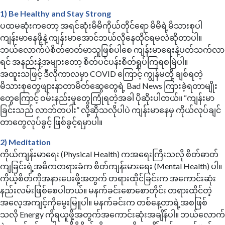
1) Be Healthy and Stay Strong
ပထမဆုံးကတော့ အရင်ဆုံးမိမိကိုယ်တိုင်ရော မိမိရဲ့မိသားစုပါ
ကျန်းမာနေဖို့နဲ့ ကျန်းမာအောင်ဘယ်လိုနေထိုင်ရမလဲဆိုတာပါ။
ဘယ်လောက်ပဲစိတ်ဓာတ်မာသူဖြစ်ပါစေ ကျန်းမာရေးနဲ့ပတ်သက်လာ
ရင် အနည်းနဲ့အများတော့ စိတ်ပင်ပန်းစိတ်ရှုပ်ကြရစမြဲပါ။
အထူးသဖြင့် ဒီလိုကာလမှာ COVID ကြောင့် ကျွန်မတို့ ချစ်ရတဲ့
မိသားစုတွေဖျားနာတာမိတ်ဆွေတွေရဲ့ Bad News ကြားခဲ့ရတာမျိုး
တွေကြောင့် ဝမ်းနည်းမှုတွေကြုံရတဲ့အခါ ပိုဆိုးပါတယ်။ “ကျန်းမာ
ခြင်းသည် လာဘ်တပါး” လို့ဆိုသလိုပါပဲ ကျန်းမာနေမှ ကိုယ်လုပ်ချင်
တာတွေလုပ်ခွင့် ဖြစ်ခွင့်ရမှာပါ။
2) Meditation
ကိုယ်ကျန်းမာရေး (Physical Health) ကအရေးကြီးသလို စိတ်ဓာတ်
ကျခြင်းရဲ့အဓိကတရားခံက စိတ်ကျန်းမားရေး (Mental Health) ပါ။
ကိုယ့်စိတ်ကိုအနားပေးဖို့အတွက် တရားထိုင်ခြင်းက အကောင်းဆုံး
နည်းလမ်းဖြစ်စေပါတယ်။ မနက်ခင်းစောစောတိုင်း တရားထိုင်တဲ့
အလေ့အကျင့်ကိုမွေးမြူပါ။ မနက်ခင်းက တစ်နေ့တာရဲ့အစဖြစ်
သလို Energy ကိုရယူဖို့အတွက်အကောင်းဆုံးအချိန်ပါ။ ဘယ်လောက်