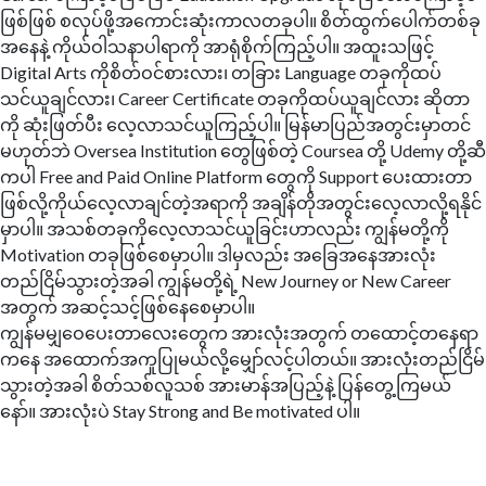
ဖြစ်ဖြစ် စလုပ်ဖို့အကောင်းဆုံးကာလတခုပါ။ စိတ်ထွက်ပေါက်တစ်ခု
အနေနဲ့ ကိုယ်ဝါသနာပါရာကို အာရုံစိုက်ကြည့်ပါ။ အထူးသဖြင့်
Digital Arts ကိုစိတ်ဝင်စားလား၊ တခြား Language တခုကိုထပ်
သင်ယူချင်လား၊ Career Certificate တခုကိုထပ်ယူချင်လား ဆိုတာ
ကို ဆုံးဖြတ်ပီး လေ့လာသင်ယူကြည့်ပါ။ မြန်မာပြည်အတွင်းမှာတင်
မဟုတ်ဘဲ Oversea Institution တွေဖြစ်တဲ့ Coursea တို့ Udemy တို့ဆီ
ကပါ Free and Paid Online Platform တွေကို Support ပေးထားတာ
ဖြစ်လို့ကိုယ်လေ့လာချင်တဲ့အရာကို အချိန်တိုအတွင်းလေ့လာလို့ရနိုင်
မှာပါ။ အသစ်တခုကိုလေ့လာသင်ယူခြင်းဟာလည်း ကျွန်မတို့ကို
Motivation တခုဖြစ်စေမှာပါ။ ဒါမှလည်း အခြေအနေအားလုံး
တည်ငြိမ်သွားတဲ့အခါ ကျွန်မတို့ရဲ့ New Journey or New Career
အတွက် အဆင့်သင့်ဖြစ်နေစေမှာပါ။
ကျွန်မမျှဝေပေးတာလေးတွေက အားလုံးအတွက် တထောင့်တနေရာ
ကနေ အထောက်အကူပြုမယ်လို့မျှော်လင့်ပါတယ်။ အားလုံးတည်ငြိမ်
သွားတဲ့အခါ စိတ်သစ်လူသစ် အားမာန်အပြည့်နဲ့ ပြန်တွေ့ကြမယ်
နော်။ အားလုံးပဲ Stay Strong and Be motivated ပါ။ ​