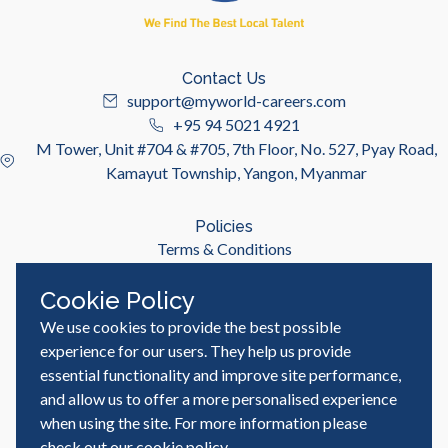
Contact Us
support@myworld-careers.com
+95 94 5021 4921
M Tower, Unit #704 & #705, 7th Floor, No. 527, Pyay Road,
Kamayut Township, Yangon, Myanmar
Policies
Terms & Conditions
Privacy Policy
Cookie Policy
We use cookies to provide the best possible
Useful Links
Job Seeker
experience for our users. They help us provide
Employer
essential functionality and improve site performance,
Blog & Resources
and allow us to offer a more personalised experience
when using the site. For more information please
check out our
cookie policy
.