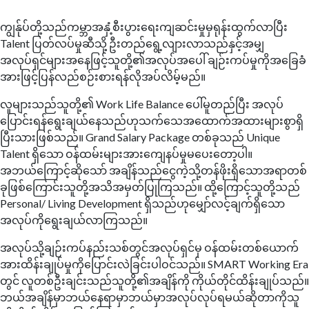
ကျွန်ုပ်တို့သည်ကမ္ဘာအနှံ့စီးပွားရေးကျဆင်းမှုမှရုန်းထွက်လာပြီး
Talent ပြတ်လပ်မှုဆီသို့ ဦးတည်ရွေ့လျားလာသည်နှင့်အမျှ
အလုပ်ရှင်များအနေဖြင့်သူတို့၏အလုပ်အပေါ် ချဉ်းကပ်မှုကိုအခြေခံ
အားဖြင့်ပြန်လည်စဉ်းစားရန်လိုအပ်လိမ့်မည်။
လူများသည်သူတို့၏ Work Life Balance ပေါ်မူတည်ပြီး အလုပ်
ပြောင်းရန်ရွေးချယ်နေသည်ဟုသက်သေအထောက်အထားများစွာရှိ
ပြီးသားဖြစ်သည်။ Grand Salary Package တစ်ခုသည် Unique
Talent ရှိသော ဝန်ထမ်းများအားကျေနပ်မှုမပေးတော့ပါ။
အဘယ်ကြောင့်ဆိုသော် အချိန်သည်ငွေကဲ့သို့တန်ဖိုးရှိသောအရာတစ်
ခုဖြစ်ကြောင်းသူတို့အသိအမှတ်ပြုကြသည်။ ထို့ကြောင့်သူတို့သည်
Personal/ Living Development ရှိသည်ဟုမျှော်လင့်ချက်ရှိသော
အလုပ်ကိုရွေးချယ်လာကြသည်။
အလုပ်သို့ချဉ်းကပ်နည်းသစ်တွင်အလုပ်ရှင်မှ ဝန်ထမ်းတစ်ယောက်
အားထိန်းချုပ်မှုကိုပြောင်းလဲခြင်းပါဝင်သည်။ SMART Working Era
တွင် လူတစ်ဦးချင်းသည်သူတို့၏အချိန်ကို ကိုယ်တိုင်ထိန်းချုပ်သည်။
ဘယ်အချိန်မှာဘယ်နေရာမှာဘယ်မှာအလုပ်လုပ်ရမယ်ဆိုတာကိုသူ