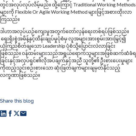
တွင်အလုပ်လုပ်လိမ့်မည်။ ထို့ကြောင့် Traditional Working Methods
များကို Flexible Or Agile Working Method များဖြင့်အစားထိုးလာ
ကြသည်။
ဒါဟာအလုပ်ယဉ်ကျေးမှုအတွက်တော်လှန်ရေးတစ်ရပ်ဖြစ်သည်။
ရှေးရိုးစွဲအမိန့်နှင့်ထိန်းချုပ်မှုပုံစံမှ လူအများအားစွမ်းအားမြှင့်၍
ယုံကြည်စိတ်ချသော Leadership ပုံစံသို့ပြောင်းလဲလာခြင်း
ဖြစ်သည်။ ဝန်ထမ်းများသည်အရွယ်ရောက်သူများအဖြစ်ဆက်ဆံခံရ
ခြင်းနှင့်အလုပ်ရှင်၏လိုအပ်ချက်နှင့်အညီ သူတို့၏ ဦးစားပေးမှုများ
ကိုထည့်သွင်းစဉ်းစားသော ဆုံးဖြတ်ချက်များချမှတ်နိုင်သည့်
လက္ခဏာဖြစ်သည်။
Share this blog